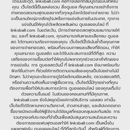
ได้ไม่มีสะดุด, linksball.com คือทางเลือกที่สมบูรณ์แบบสำหรับ
คุณ. เว็บไซต์นี้เป็นแหล่งรวม ลิ้งดูบอล ที่คุณสามารถเข้าถึงการ
ถ่ายทอดสดเกมฟุตบอลจากทั่วทุกมุมโลกได้อย่างง่ายดาย. ไม่ว่า
จะเป็นเกมใหญ่จากลีกยุโรปหรือการแข่งขันภายในประเทศ, ทุกการ
แข่งขันมีให้คุณได้เพลิดเพลินผ่าน ดูบอลออนไลน์ ที่
linksball.com. ในแต่ละวัน, มีการถ่ายทอดสดฟุตบอลมากมายให้
ชม, และที่ linksball.com, คุณสามารถค้นหาและเลือกชม ดูบอล
สด ได้ตามความต้องการของคุณ. เว็บไซต์นี้ได้เน้นย้ำถึงคุณภาพ
ของการถ่ายทอดสด, พร้อมทั้งระบบภาพและเสียงที่ชัดเจน, ทำให้
คุณสามารถ ดูบอลชัด และได้รับประสบการณ์ที่ดีที่สุด. ความ
เสถียรของการเชื่อมต่อทำให้คุณไม่พลาดทุกช่วงเวลาสำคัญของ
การแข่งขัน. การ ดูบอลสดวันนี้ ที่ linksball.com ยังมาพร้อมกับ
ฟังก์ชั่นต่างๆ ที่ช่วยให้การติดตามเกมส์ของคุณเป็นไปอย่างไม่มี
ปัญหา. ไม่ว่าคุณจะต้องการดูไฮไลต์เกมย้อนหลัง, ตรวจสอบสถิติ,
หรืออ่านความคิดเห็นจากผู้เชี่ยวชาญ, เว็บไซต์นี้มีทุกอย่างที่คุณ
ต้องการเพื่อทำให้ประสบการณ์การ ดูบอลออนไลน์ ของคุณเต็มไป
ด้วยความรื่นรมย์. ในส่วนของคอนเทนท์ที่มีคุณภาพ,
linksball.com ยังไม่หยุดนิ่งแค่การให้บริการ บอลสด เท่านั้น.
เว็บไซต์ได้จัดหาบทความวิเคราะห์, ข่าวสารล่าสุด, และอัปเดตตลาด
ซื้อขายนักเตะเพื่อให้ผู้ใช้งานได้ข้อมูลที่ครอบคลุมและทันสมัย. การ
รวมทุกองค์ประกอบที่จำเป็นเพื่อสนับสนุนความสนใจและความ
ต้องการของแฟนฟุตบอลทำให้ linksball.com เป็นหนึ่งใน
แพลตฟอร์ม ดูบอลออนไลน์ ที่ดีที่สุดในวันนี้. สำหรับผู้ที่ต้องการ