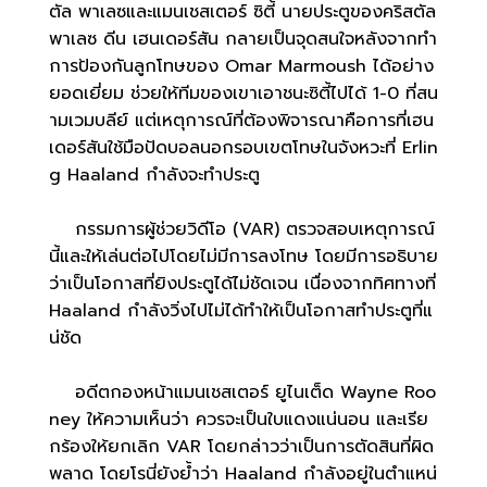
ตัล พาเลซและแมนเชสเตอร์ ซิตี้ นายประตูของคริสตัล
พาเลซ ดีน เฮนเดอร์สัน กลายเป็นจุดสนใจหลังจากทำ
การป้องกันลูกโทษของ Omar Marmoush ได้อย่าง
ยอดเยี่ยม ช่วยให้ทีมของเขาเอาชนะซิตี้ไปได้ 1-0 ที่สน
ามเวมบลีย์ แต่เหตุการณ์ที่ต้องพิจารณาคือการที่เฮน
เดอร์สันใช้มือปัดบอลนอกรอบเขตโทษในจังหวะที่ Erlin
g Haaland กำลังจะทำประตู
กรรมการผู้ช่วยวิดีโอ (VAR) ตรวจสอบเหตุการณ์
นี้และให้เล่นต่อไปโดยไม่มีการลงโทษ โดยมีการอธิบาย
ว่าเป็นโอกาสที่ยิงประตูได้ไม่ชัดเจน เนื่องจากทิศทางที่
Haaland กำลังวิ่งไปไม่ได้ทำให้เป็นโอกาสทำประตูที่แ
น่ชัด
อดีตกองหน้าแมนเชสเตอร์ ยูไนเต็ด Wayne Roo
ney ให้ความเห็นว่า ควรจะเป็นใบแดงแน่นอน และเรีย
กร้องให้ยกเลิก VAR โดยกล่าวว่าเป็นการตัดสินที่ผิด
พลาด โดยโรนี่ยังย้ำว่า Haaland กำลังอยู่ในตำแหน่