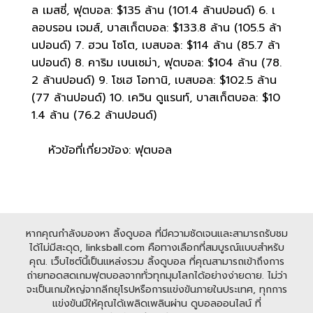
ล เมสซี่, ฟุตบอล: $135 ล้าน (101.4 ล้านปอนด์) 6. เ
ลอบรอน เจมส์, บาสเก็ตบอล: $133.8 ล้าน (105.5 ล้า
นปอนด์) 7. ฮวน โซโต, เบสบอล: $114 ล้าน (85.7 ล้า
นปอนด์) 8. คาริม เบนเซม่า, ฟุตบอล: $104 ล้าน (78.
2 ล้านปอนด์) 9. โชเฮ โอทานิ, เบสบอล: $102.5 ล้าน
(77 ล้านปอนด์) 10. เควิน ดูแรนท์, บาสเก็ตบอล: $10
1.4 ล้าน (76.2 ล้านปอนด์)
หัวข้อที่เกี่ยวข้อง: ฟุตบอล
หากคุณกำลังมองหา ลิ้งดูบอล ที่มีความชัดเจนและสามารถรับชม
ได้ไม่มีสะดุด, linksball.com คือทางเลือกที่สมบูรณ์แบบสำหรับ
คุณ. เว็บไซต์นี้เป็นแหล่งรวม ลิ้งดูบอล ที่คุณสามารถเข้าถึงการ
ถ่ายทอดสดเกมฟุตบอลจากทั่วทุกมุมโลกได้อย่างง่ายดาย. ไม่ว่า
จะเป็นเกมใหญ่จากลีกยุโรปหรือการแข่งขันภายในประเทศ, ทุกการ
แข่งขันมีให้คุณได้เพลิดเพลินผ่าน ดูบอลออนไลน์ ที่