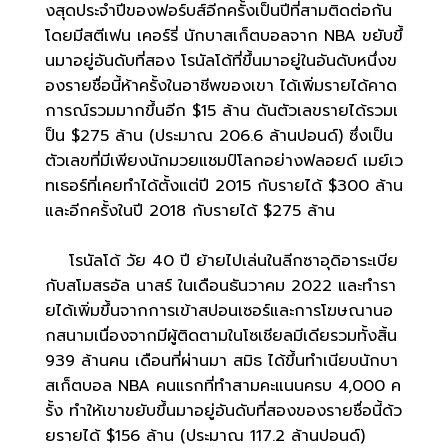
งสุดประจำปีของฟอร์บส์อีกครั้งเป็นปีที่สามติดต่อกัน
โดยมีสตีเฟน เคอร์รี่ นักบาสเก็ตบอลจาก NBA ขยับขึ้
นมาอยู่อันดับที่สอง โรนัลโด้ที่ขึ้นมาอยู่ในอันดับหนึ่งข
องรายชื่อนี้ห้าครั้งในอาชีพของเขา ได้เพิ่มรายได้คาด
การณ์รวมมากขึ้นอีก $15 ล้าน ดันตัวเลขรายได้รวมเ
ป็น $275 ล้าน (ประมาณ 206.6 ล้านปอนด์) ซึ่งเป็น
ตัวเลขที่มีเพียงนักมวยแชมป์โลกอย่างฟลอยด์ เมย์เว
ทเธอร์ที่เคยทำได้ตั้งแต่ปี 2015 กับรายได้ $300 ล้าน
และอีกครั้งในปี 2018 กับรายได้ $275 ล้าน
โรนัลโด้ วัย 40 ปี ย้ายไปเล่นในลีกซาอุดิอาระเบีย
กับสโมสรอัล นาสร์ ในเดือนธันวาคม 2022 และทำรา
ยได้เพิ่มขึ้นจากการเข้าสปอนเซอร์และการโฆษณานอ
กสนามเนื่องจากมีผู้ติดตามในโซเชียลมีเดียรวมทั้งสิ้น
939 ล้านคน เดือนที่ผ่านมา สมิธ ได้ขึ้นทำเนียบนักบา
สเก็ตบอล NBA คนแรกที่ทำสามคะแนนครบ 4,000 ค
รั้ง ทำให้เขาขยับขึ้นมาอยู่อันดับที่สองของรายชื่อนี้ด้ว
ยรายได้ $156 ล้าน (ประมาณ 117.2 ล้านปอนด์)