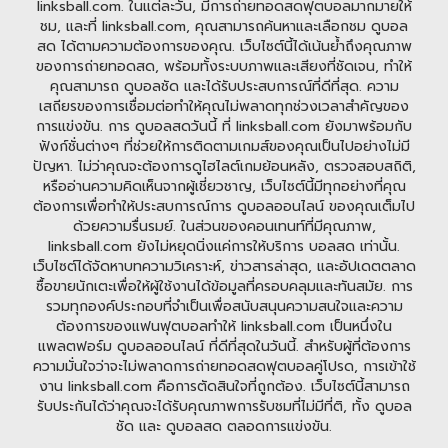
linksball.com. ในแต่ละวัน, มีการถ่ายทอดสดฟุตบอลมากมายให้
ชม, และที่ linksball.com, คุณสามารถค้นหาและเลือกชม ดูบอล
สด ได้ตามความต้องการของคุณ. เว็บไซต์นี้ได้เน้นย้ำถึงคุณภาพ
ของการถ่ายทอดสด, พร้อมทั้งระบบภาพและเสียงที่ชัดเจน, ทำให้
คุณสามารถ ดูบอลชัด และได้รับประสบการณ์ที่ดีที่สุด. ความ
เสถียรของการเชื่อมต่อทำให้คุณไม่พลาดทุกช่วงเวลาสำคัญของ
การแข่งขัน. การ ดูบอลสดวันนี้ ที่ linksball.com ยังมาพร้อมกับ
ฟังก์ชั่นต่างๆ ที่ช่วยให้การติดตามเกมส์ของคุณเป็นไปอย่างไม่มี
ปัญหา. ไม่ว่าคุณจะต้องการดูไฮไลต์เกมย้อนหลัง, ตรวจสอบสถิติ,
หรืออ่านความคิดเห็นจากผู้เชี่ยวชาญ, เว็บไซต์นี้มีทุกอย่างที่คุณ
ต้องการเพื่อทำให้ประสบการณ์การ ดูบอลออนไลน์ ของคุณเต็มไป
ด้วยความรื่นรมย์. ในส่วนของคอนเทนท์ที่มีคุณภาพ,
linksball.com ยังไม่หยุดนิ่งแค่การให้บริการ บอลสด เท่านั้น.
เว็บไซต์ได้จัดหาบทความวิเคราะห์, ข่าวสารล่าสุด, และอัปเดตตลาด
ซื้อขายนักเตะเพื่อให้ผู้ใช้งานได้ข้อมูลที่ครอบคลุมและทันสมัย. การ
รวมทุกองค์ประกอบที่จำเป็นเพื่อสนับสนุนความสนใจและความ
ต้องการของแฟนฟุตบอลทำให้ linksball.com เป็นหนึ่งใน
แพลตฟอร์ม ดูบอลออนไลน์ ที่ดีที่สุดในวันนี้. สำหรับผู้ที่ต้องการ
ความมั่นใจว่าจะไม่พลาดการถ่ายทอดสดฟุตบอลคู่โปรด, การเข้าใช้
งาน linksball.com คือการตัดสินใจที่ถูกต้อง. เว็บไซต์นี้สามารถ
รับประกันได้ว่าคุณจะได้รับคุณภาพการรับชมที่ไม่มีที่ติ, ทั้ง ดูบอล
ชัด และ ดูบอลสด ตลอดการแข่งขัน.