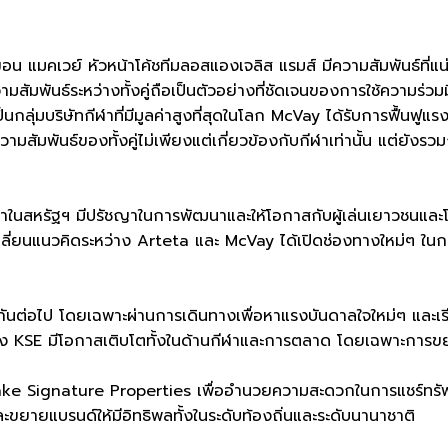
 แมคเวย์ หัวหน้าโค้ชทีมลอสแองเจลิส แรมส์ มีความสัมพันธ์ที่แน่
มสัมพันธ์ระหว่างทั้งคู่ถือเป็นตัวอย่างที่ชัดเจนของการใช้ความร่วม
ลุ่มบริษัทกีฬาที่มีมูลค่าสูงที่สุดในโลก McVay ได้รับการฟื้นฟู
สัมพันธ์ของทั้งคู่ไม่เพียงแต่เกี่ยวข้องกับกีฬาเท่านั้น แต่ยัง
ในสหรัฐฯ มีปรัชญาในการพัฒนาและให้โอกาสกับผู้เล่นเยาวชนและโ
ลี่ยนแนวคิดระหว่าง Arteta และ McVay ได้เปิดช่องทางใหม่ๆ ใน
ันต่อไป โดยเฉพาะผ่านการเดินทางเพื่อหาแรงบันดาลใจใหม่ๆ และเ
ของ KSE มีโอกาสเติบโตทั้งในด้านกีฬาและการตลาด โดยเฉพาะการ
nke Signature Properties เพื่ออำนวยความสะดวกในการแชร์ทร
ยายแบรนด์ให้มีอิทธิพลทั้งในระดับท้องถิ่นและระดับนานาชาติ