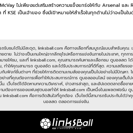
y ไม่เพียงแต่เสริมสร้างความแข็งแกร่งให้กับ Arsenal และ Rams 
ี่ KSE เป็นเจ้าของ ซึ่งมีเป้าหมายให้สำเร็จในทุกด้านไม่ว่าจะเป็นใน
ับชมได้ไม่มีสะดุด, linksball.com คือทางเลือกที่สมบูรณ์แบบสำหรับคุณ. เว็
ดาย. ไม่ว่าจะเป็นเกมใหญ่จากลีกยุโรปหรือการแข่งขันภายในประเทศ, ทุกการแข
มายให้ชม, และที่ linksball.com, คุณสามารถค้นหาและเลือกชม ดูบอลสด ได้ต
, ทำให้คุณสามารถ ดูบอลชัด และได้รับประสบการณ์ที่ดีที่สุด. ความเสถียรข
อมกับฟังก์ชั่นต่างๆ ที่ช่วยให้การติดตามเกมส์ของคุณเป็นไปอย่างไม่มีปัญหา
มีทุกอย่างที่คุณต้องการเพื่อทำให้ประสบการณ์การ ดูบอลออนไลน์ ของคุณเต็มไ
ั้น. เว็บไซต์ได้จัดหาบทความวิเคราะห์, ข่าวสารล่าสุด, และอัปเดตตลาดซื้อขายนั
ต้องการของแฟนฟุตบอลทำให้ linksball.com เป็นหนึ่งในแพลตฟอร์ม ดูบอลออนไ
nksball.com คือการตัดสินใจที่ถูกต้อง. เว็บไซต์นี้สามารถรับประกันได้ว่าคุณจ
บอลสด ตลอดการแข่งขัน.