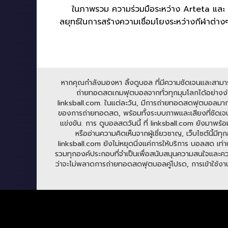
ในภาพรวม ความร่วมมือระหว่าง Arteta และ McVa
ลยุทธ์ในการสร้างความเชื่อมโยงระหว่างกีฬาต่างๆ ท
หากคุณกำลังมองหา ลิ้งดูบอล ที่มีความชัดเจนและสามารถร
ถ่ายทอดสดเกมฟุตบอลจากทั่วทุกมุมโลกได้อย่างง่าย
linksball.com. ในแต่ละวัน, มีการถ่ายทอดสดฟุตบอลมาก
ของการถ่ายทอดสด, พร้อมทั้งระบบภาพและเสียงที่ชัดเจน
แข่งขัน. การ ดูบอลสดวันนี้ ที่ linksball.com ยังมาพร้
หรืออ่านความคิดเห็นจากผู้เชี่ยวชาญ, เว็บไซต์นี้
linksball.com ยังไม่หยุดนิ่งแค่การให้บริการ บอลสด เท่าน
รวมทุกองค์ประกอบที่จำเป็นเพื่อสนับสนุนความสนใจและความ
ว่าจะไม่พลาดการถ่ายทอดสดฟุตบอลคู่โปรด, การเข้าใช้งาน li