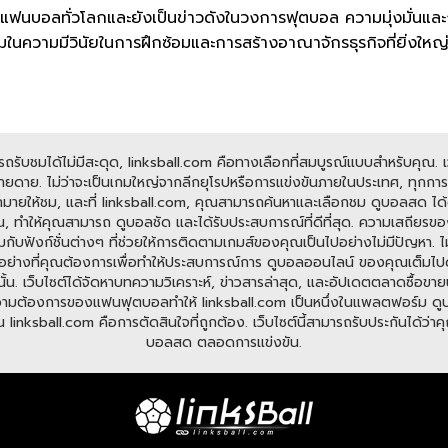
ฟนบอลทั่วโลกและยังเป็นข่าวดังในวงการฟุตบอล ความมุ่งมั่นและก
ื่นชมในความมีวินัยในการฝึกซ้อมและการสร้างอาณาจักรธุรกิจที่ยิ่งให
ับชมได้ไม่มีสะดุด, linksball.com คือทางเลือกที่สมบูรณ์แบบสำหรับคุณ. เว็
ดาย. ไม่ว่าจะเป็นเกมใหญ่จากลีกยุโรปหรือการแข่งขันภายในประเทศ, ทุกการแข
มายให้ชม, และที่ linksball.com, คุณสามารถค้นหาและเลือกชม ดูบอลสด ได้ต
, ทำให้คุณสามารถ ดูบอลชัด และได้รับประสบการณ์ที่ดีที่สุด. ความเสถียรข
อมกับฟังก์ชั่นต่างๆ ที่ช่วยให้การติดตามเกมส์ของคุณเป็นไปอย่างไม่มีปัญหา
มีทุกอย่างที่คุณต้องการเพื่อทำให้ประสบการณ์การ ดูบอลออนไลน์ ของคุณเต็มไ
ั้น. เว็บไซต์ได้จัดหาบทความวิเคราะห์, ข่าวสารล่าสุด, และอัปเดตตลาดซื้อขายนั
ต้องการของแฟนฟุตบอลทำให้ linksball.com เป็นหนึ่งในแพลตฟอร์ม ดูบอลออนไ
nksball.com คือการตัดสินใจที่ถูกต้อง. เว็บไซต์นี้สามารถรับประกันได้ว่าคุณจ
บอลสด ตลอดการแข่งขัน.