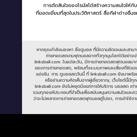
การตัดสินใจของโรนัลโด้สร้างความสนใจให้กับแ
ที่ยอดเยี่ยมที่สุดในประวัติศาสตร์ สื่อกีฬาต่างช
หากคุณกำลังมองหา ลิ้งดูบอล ที่มีความชัดเจนและสามารถร
ถ่ายทอดสดเกมฟุตบอลจากทั่วทุกมุมโลกได้อย่างง่าย
linksball.com. ในแต่ละวัน, มีการถ่ายทอดสดฟุตบอลมาก
ของการถ่ายทอดสด, พร้อมทั้งระบบภาพและเสียงที่ชัดเจน
แข่งขัน. การ ดูบอลสดวันนี้ ที่ linksball.com ยังมาพร้
หรืออ่านความคิดเห็นจากผู้เชี่ยวชาญ, เว็บไซต์นี้
linksball.com ยังไม่หยุดนิ่งแค่การให้บริการ บอลสด เท่าน
รวมทุกองค์ประกอบที่จำเป็นเพื่อสนับสนุนความสนใจและความ
ว่าจะไม่พลาดการถ่ายทอดสดฟุตบอลคู่โปรด, การเข้าใช้งาน li