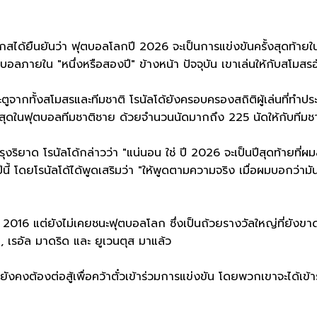
สได้ยืนยันว่า ฟุตบอลโลกปี 2026 จะเป็นการแข่งขันครั้งสุดท้าย
ตบอลภายใน "หนึ่งหรือสองปี" ข้างหน้า ปัจจุบัน เขาเล่นให้กับสโมสรอ
ตูจากทั้งสโมสรและทีมชาติ โรนัลโด้ยังครอบครองสถิติผู้เล่นที่ทำป
ี่สุดในฟุตบอลทีมชาติชาย ด้วยจำนวนนัดมากถึง 225 นัดให้กับทีมช
ยาด โรนัลโด้กล่าวว่า "แน่นอน ใช่ ปี 2026 จะเป็นปีสุดท้ายที่ผ
้ โดยโรนัลโด้ได้พูดเสริมว่า "ให้พูดตามความจริง เมื่อผมบอกว่ามั
 2016 แต่ยังไม่เคยชนะฟุตบอลโลก ซึ่งเป็นถ้วยรางวัลใหญ่ที่ยังข
, เรอัล มาดริด และ ยูเวนตุส มาแล้ว
งต้องต่อสู้เพื่อคว้าตั๋วเข้าร่วมการแข่งขัน โดยพวกเขาจะได้เข้