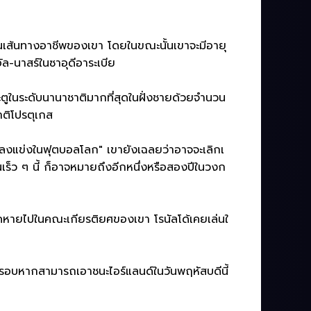
ในเส้นทางอาชีพของเขา โดยในขณะนั้นเขาจะมีอายุ
ัล-นาสร์ในซาอุดีอาระเบีย
ระตูในระดับนานาชาติมากที่สุดในฝั่งชายด้วยจำนวน
าติโปรตุเกส
มลงแข่งในฟุตบอลโลก" เขายังเฉลยว่าอาจจะเลิกเ
นเร็ว ๆ นี้ ก็อาจหมายถึงอีกหนึ่งหรือสองปีในวงก
าดหายไปในคณะเกียรติยศของเขา โรนัลโด้เคยเล่นใ
ารอบหากสามารถเอาชนะไอร์แลนด์ในวันพฤหัสบดีนี้