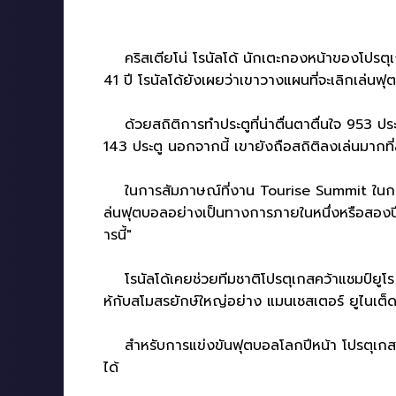
คริสเตียโน่ โรนัลโด้ นักเตะกองหน้าของโปรตุเก
41 ปี โรนัลโด้ยังเผยว่าเขาวางแผนที่จะเลิกเล่นฟุ
ด้วยสถิติการทำประตูที่น่าตื่นตาตื่นใจ 953 ประ
143 ประตู นอกจากนี้ เขายังถือสถิติลงเล่นมากท
ในการสัมภาษณ์ที่งาน Tourise Summit ในกรุงริ
ล่นฟุตบอลอย่างเป็นทางการภายในหนึ่งหรือสองปีนี
ารนี้"
โรนัลโด้เคยช่วยทีมชาติโปรตุเกสคว้าแชมป์ยูโร
ห้กับสโมสรยักษ์ใหญ่อย่าง แมนเชสเตอร์ ยูไนเต็ด
สำหรับการแข่งขันฟุตบอลโลกปีหน้า โปรตุเกสยังค
ได้