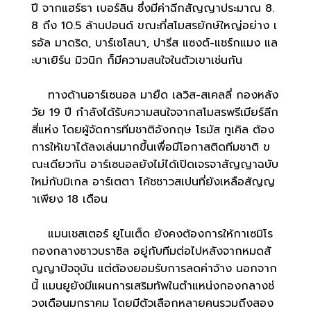
ปี จากแฮร์ธา เบอร์ลิน ซึ่งมีค่าฉีกสัญญาประมาณ 8.
8 ถึง 10.5 ล้านปอนด์ ขณะที่สโมสรยักษ์ใหญ่อย่าง เ
รอัล มาดริด, บาร์เซโลนา, ปารีส แซงต์-แชร์กแมง แล
ะบาเยิร์น มิวนิก ก็มีความสนใจในตัวเขาเช่นกัน
ทางด้านอาร์เซนอล มายืด เลวิส-สเคลลี่ กองหลัง
วัย 19 ปี กำลังได้รับความสนใจจากสโมสรพรีเมียร์ลีก
สี่แห่ง โดยผู้จัดการทีมชาติอังกฤษ โธมัส ทูเคิล ต้อง
การให้เขาได้ลงเล่นมากขึ้นเพื่อมีโอกาสติดทีมชาติ ข
ณะเดียวกัน อาร์เซนอลยังไม่ได้เปิดเจรจาสัญญาฉบับ
ใหม่กับมิเกล อาร์เตตา โค้ชชาวสเปนที่ยังเหลือสัญญ
าเพียง 18 เดือน
แมนเชสเตอร์ ยูไนเต็ด ยังคงต้องการให้กาเซมิโร
กองกลางชาวบราซิล อยู่กับทีมต่อไปหลังจากหมดสั
ญญาปัจจุบัน แต่ต้องยอมรับการลดค่าจ้าง นอกจาก
นี้ แมนยูยังมีแผนการเสริมทัพในตำแหน่งกองกลางช่
วงเดือนมกราคม โดยมีตัวเลือกหลายคนรวมถึงสอง