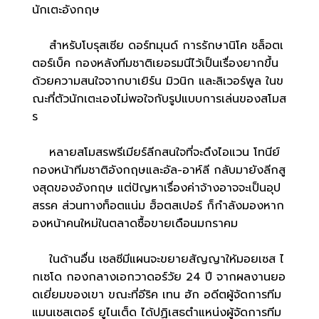
นักเตะอังกฤษ
สำหรับโบรุสเซีย ดอร์ทมุนด์ การรักษานิโค ชล็อตเ
ตอร์เบ็ค กองหลังทีมชาติเยอรมนีไว้เป็นเรื่องยากขึ้น
ด้วยความสนใจจากบาเยิร์น มิวนิก และลิเวอร์พูล ในข
ณะที่ตัวนักเตะเองไม่พอใจกับรูปแบบการเล่นของสโมส
ร
หลายสโมสรพรีเมียร์ลีกสนใจที่จะดึงไอแวน โทนีย์
กองหน้าทีมชาติอังกฤษและอัล-อาห์ลี กลับมายังลีกสู
งสุดของอังกฤษ แต่ปัญหาเรื่องค่าจ้างอาจจะเป็นอุป
สรรค ส่วนทางท็อตแน่ม ฮ็อตสเปอร์ ก็กำลังมองหาก
องหน้าคนใหม่ในตลาดซื้อขายเดือนมกราคม
ในด้านอื่น เชลซีมีแผนจะขยายสัญญาให้มอยเซส ไ
กเซโด กองกลางเอกวาดอร์วัย 24 ปี จากผลงานยอ
ดเยี่ยมของเขา ขณะที่อีริค เทน ฮัก อดีตผู้จัดการทีม
แมนเชสเตอร์ ยูไนเต็ด ได้ปฏิเสธตำแหน่งผู้จัดการทีม