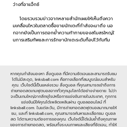
ว่างที่อาแจ็กซ์
โดยรวบรวมข่าวจากหลายสำนักเผยให้เห็นถึงควา
มเคลื่อนไหวในตลาดซื้อขายนักเตะที่กำลังจะมาถึง นอ
กจากยังเป็นการตอกย้ำความท้าทายของสโมสรใหญ่ใ
นการเสริมทัพและการรักษานักเตะระดับท็อปไว้กับทีม
หากคุณกำลังมองหา ลิ้งดูบอล ที่มีความชัดเจนและสามารถรับชม
ได้ไม่มีสะดุด, linksball.com คือทางเลือกที่สมบูรณ์แบบสำหรับ
คุณ. เว็บไซต์นี้เป็นแหล่งรวม ลิ้งดูบอล ที่คุณสามารถเข้าถึงการ
ถ่ายทอดสดเกมฟุตบอลจากทั่วทุกมุมโลกได้อย่างง่ายดาย. ไม่ว่า
จะเป็นเกมใหญ่จากลีกยุโรปหรือการแข่งขันภายในประเทศ, ทุกการ
แข่งขันมีให้คุณได้เพลิดเพลินผ่าน ดูบอลออนไลน์ ที่
linksball.com. ในแต่ละวัน, มีการถ่ายทอดสดฟุตบอลมากมายให้
ชม, และที่ linksball.com, คุณสามารถค้นหาและเลือกชม ดูบอล
สด ได้ตามความต้องการของคุณ. เว็บไซต์นี้ได้เน้นย้ำถึงคุณภาพ
ของการถ่ายทอดสด, พร้อมทั้งระบบภาพและเสียงที่ชัดเจน, ทำให้