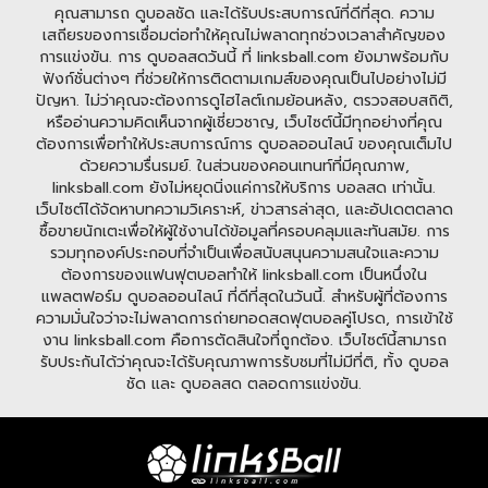
คุณสามารถ ดูบอลชัด และได้รับประสบการณ์ที่ดีที่สุด. ความ
เสถียรของการเชื่อมต่อทำให้คุณไม่พลาดทุกช่วงเวลาสำคัญของ
การแข่งขัน. การ ดูบอลสดวันนี้ ที่ linksball.com ยังมาพร้อมกับ
ฟังก์ชั่นต่างๆ ที่ช่วยให้การติดตามเกมส์ของคุณเป็นไปอย่างไม่มี
ปัญหา. ไม่ว่าคุณจะต้องการดูไฮไลต์เกมย้อนหลัง, ตรวจสอบสถิติ,
หรืออ่านความคิดเห็นจากผู้เชี่ยวชาญ, เว็บไซต์นี้มีทุกอย่างที่คุณ
ต้องการเพื่อทำให้ประสบการณ์การ ดูบอลออนไลน์ ของคุณเต็มไป
ด้วยความรื่นรมย์. ในส่วนของคอนเทนท์ที่มีคุณภาพ,
linksball.com ยังไม่หยุดนิ่งแค่การให้บริการ บอลสด เท่านั้น.
เว็บไซต์ได้จัดหาบทความวิเคราะห์, ข่าวสารล่าสุด, และอัปเดตตลาด
ซื้อขายนักเตะเพื่อให้ผู้ใช้งานได้ข้อมูลที่ครอบคลุมและทันสมัย. การ
รวมทุกองค์ประกอบที่จำเป็นเพื่อสนับสนุนความสนใจและความ
ต้องการของแฟนฟุตบอลทำให้ linksball.com เป็นหนึ่งใน
แพลตฟอร์ม ดูบอลออนไลน์ ที่ดีที่สุดในวันนี้. สำหรับผู้ที่ต้องการ
ความมั่นใจว่าจะไม่พลาดการถ่ายทอดสดฟุตบอลคู่โปรด, การเข้าใช้
งาน linksball.com คือการตัดสินใจที่ถูกต้อง. เว็บไซต์นี้สามารถ
รับประกันได้ว่าคุณจะได้รับคุณภาพการรับชมที่ไม่มีที่ติ, ทั้ง ดูบอล
ชัด และ ดูบอลสด ตลอดการแข่งขัน.