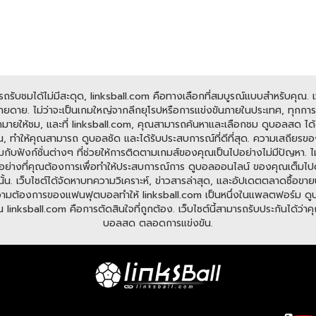
ับชมได้ไม่มีสะดุด, linksball.com คือทางเลือกที่สมบูรณ์แบบสำหรับคุณ. เว็
ดาย. ไม่ว่าจะเป็นเกมใหญ่จากลีกยุโรปหรือการแข่งขันภายในประเทศ, ทุกการแข
มายให้ชม, และที่ linksball.com, คุณสามารถค้นหาและเลือกชม ดูบอลสด ได้ต
, ทำให้คุณสามารถ ดูบอลชัด และได้รับประสบการณ์ที่ดีที่สุด. ความเสถียรข
อมกับฟังก์ชั่นต่างๆ ที่ช่วยให้การติดตามเกมส์ของคุณเป็นไปอย่างไม่มีปัญหา
มีทุกอย่างที่คุณต้องการเพื่อทำให้ประสบการณ์การ ดูบอลออนไลน์ ของคุณเต็มไ
ั้น. เว็บไซต์ได้จัดหาบทความวิเคราะห์, ข่าวสารล่าสุด, และอัปเดตตลาดซื้อขายนั
ต้องการของแฟนฟุตบอลทำให้ linksball.com เป็นหนึ่งในแพลตฟอร์ม ดูบอลออนไ
nksball.com คือการตัดสินใจที่ถูกต้อง. เว็บไซต์นี้สามารถรับประกันได้ว่าคุณจ
บอลสด ตลอดการแข่งขัน.