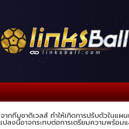
ัวจากทีมชาติเวลส์ ทำให้เกิดการปรับตัวใน
่ยนแปลงนี้อาจกระทบต่อการเตรียมความพร้อม