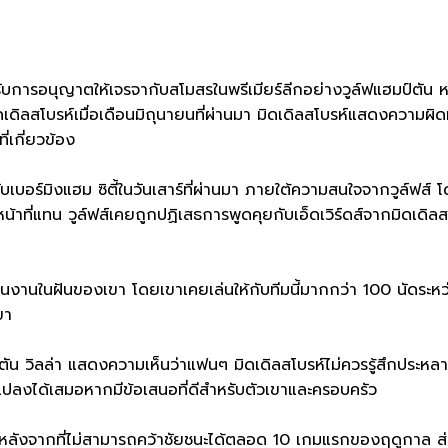
้รับการอนุญาตให้เจรจากับสโมสรในพรีเมียร์ลีกอย่างวูล์ฟแฮมป์ตัน ห
ี่มิดเดิลสโบรห์เมื่อเดือนมิถุนายนที่ผ่านมา มิดเดิลสโบรห์แสดงควา
่เกี่ยวข้อง
ร์มิงแฮม ซิตี้ในวันเสาร์ที่ผ่านมา ภายใต้ความสนใจจากวูล์ฟส์ โดยม
หน้าที่แทน วูล์ฟส์เคยถูกปฏิเสธการพูดคุยกับเอ็ดเวิร์ดส์จากมิดเดิล
ป็นงานในฝันของเขา โดยเขาเคยเล่นให้กับทีมนี้มากกว่า 100 นัดระห
ขา
วิลล่า แสดงความเห็นว่าแฟนๆ มิดเดิลสโบรห์ไม่ควรรู้สึกประหลาด
ลงได้เสมอหากมีข้อเสนอที่ดีสำหรับตัวเขาและครอบครัว
ลังจากที่ไม่สามารถคว้าชัยชนะได้ตลอด 10 เกมแรกของฤดูกาล ส่ง