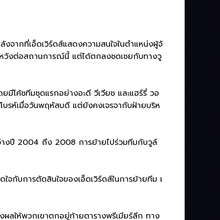
ลังจากที่เอ็ดเวิร์ดส์แสดงความสนใจในตำแหน่งผู้จั
มผิดหวังต่อสถานการณ์นี้ แต่ได้ตกลงชดเชยกับทางวู
ีโค้ชทีมชุดแรกอย่างอะดี วีเวียช และแฮร์รี่ วอ
สโบรห์เมื่อวันพฤหัสบดี แต่ยังคงเจรจากับฝ่ายบริห
ว่างปี 2004 ถึง 2008 การย้ายไปร่วมทีมกับวูล์
ใจกับการตัดสินใจของเอ็ดเวิร์ดส์ในการย้ายทีม เ
ผลให้พวกเขาตกอยู่ท้ายตารางพรีเมียร์ลีก ทาง