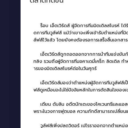
ตลาดที่ดีขึ้น
ร็อบ เอ็ดเวิร์ดส์ ผู้จัดการทีมมิดเดิลสโบรห์ ได
ดการทีมวูล์ฟส์ แม้ว่าเขาจะเพิ่งเข้ารับตำแหน่งท
ล์ฟส์ไว้แล้ว โดยยังคงต้องรอการเสร็จสิ้นเอกสารที
เอ็ดเวิร์ดส์ถูกถอดออกจากการนำทีมแข่งขันกับเบอ
ทลิง รวมถึงผู้จัดการทีมอคาเดมี่เคร็ก ลิดเดิล ทำ
ารของมิดเดิลสโบรห์ต่อในวันศุกร์
เอ็ดเวิร์ดส์มองว่าตำแหน่งผู้จัดการทีมวูล์ฟส์เ
ฟส์ดูเหมือนจะไม่ใช่ปัจจัยหลักในการตัดสินใจของเ
เดียน ดับลิน อดีตนักเตะของโคเวนทรีและแอสตัน 
พราะในวงการฟุตบอล ความภักดีสามารถเปลี่ยนแป
วูล์ฟส์เพิ่งปลดวิตอร์ เปไรราออกจากตำแหน่งห