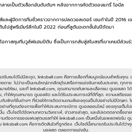
์กลายเป็นตัวเลือกอันดับต้นๆ หลังจากการคัดตัวของแกรี่ โอนีล
ล์ฟส์และผู้จัดการทีมชั่วคราวจากการปลดวอลเตอร์ เซนก้าในปี 2016 
ไปสู่พรีเมียร์ลีกในปี 2022 ก่อนที่ลูตันจะตกชั้นในปีถัดมา
โอกาสคุมทีมวูล์ฟแฮมป์ตัน ซึ่งเป็นการกลับสู่สโมสรที่เขาเคยมีส่วนร
ับชมได้ไม่มีสะดุด, linksball.com คือทางเลือกที่สมบูรณ์แบบสำหรับคุณ. เว็
ดาย. ไม่ว่าจะเป็นเกมใหญ่จากลีกยุโรปหรือการแข่งขันภายในประเทศ, ทุกการแข
มายให้ชม, และที่ linksball.com, คุณสามารถค้นหาและเลือกชม ดูบอลสด ได้ต
, ทำให้คุณสามารถ ดูบอลชัด และได้รับประสบการณ์ที่ดีที่สุด. ความเสถียรข
อมกับฟังก์ชั่นต่างๆ ที่ช่วยให้การติดตามเกมส์ของคุณเป็นไปอย่างไม่มีปัญหา
มีทุกอย่างที่คุณต้องการเพื่อทำให้ประสบการณ์การ ดูบอลออนไลน์ ของคุณเต็มไ
ั้น. เว็บไซต์ได้จัดหาบทความวิเคราะห์, ข่าวสารล่าสุด, และอัปเดตตลาดซื้อขายนั
ต้องการของแฟนฟุตบอลทำให้ linksball.com เป็นหนึ่งในแพลตฟอร์ม ดูบอลออนไ
nksball.com คือการตัดสินใจที่ถูกต้อง. เว็บไซต์นี้สามารถรับประกันได้ว่าคุณจ
บอลสด ตลอดการแข่งขัน.