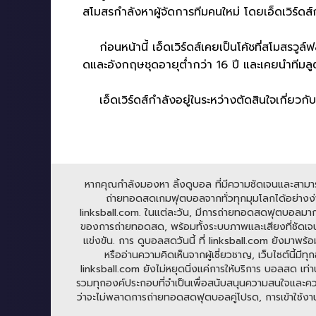
สโมสรกำลังหาผู้จัดการทีมคนใหม่ โดยเอ็ดเวิร์ดส
ก่อนหน้านี้ เอ็ดเวิร์ดส์เคยเป็นโค้ชที่สโมสรวู
ดและอังกฤษชุดอายุต่ำกว่า 16 ปี และเคยนำทีมลูตัน
เอ็ดเวิร์ดส์กำลังอยู่ในระหว่างตัดสินใจเกี่ยวกับ
หากคุณกำลังมองหา ลิ้งดูบอล ที่มีความชัดเจนและสามารถร
ถ่ายทอดสดเกมฟุตบอลจากทั่วทุกมุมโลกได้อย่างง่าย
linksball.com. ในแต่ละวัน, มีการถ่ายทอดสดฟุตบอลมาก
ของการถ่ายทอดสด, พร้อมทั้งระบบภาพและเสียงที่ชัดเจน
แข่งขัน. การ ดูบอลสดวันนี้ ที่ linksball.com ยังมาพร้
หรืออ่านความคิดเห็นจากผู้เชี่ยวชาญ, เว็บไซต์นี้
linksball.com ยังไม่หยุดนิ่งแค่การให้บริการ บอลสด เท่าน
รวมทุกองค์ประกอบที่จำเป็นเพื่อสนับสนุนความสนใจและความ
ว่าจะไม่พลาดการถ่ายทอดสดฟุตบอลคู่โปรด, การเข้าใช้งาน li