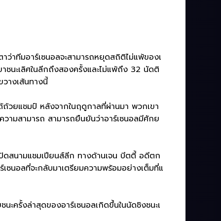
ว่าทีมอาร์เซนอลจะสามารถหยุดสถิติไม่แพ้ของเ
ขาชนะเลิศในลีกถึงสองครั้งและไม่แพ้ถึง 32 นัดติ
นขวางเส้นทางนี้
ด้ถ้วยแชมป์ หลังจากในฤดูกาลที่ผ่านมา พวกเขา
ันความสามารถ สามารถยืนยันว่าอาร์เซนอลมีศักย
ิดสนามแชมเปียนส์ลีก ทางด้านเจน บีตตี้ อดีตก
าร์เซนอลที่จะกลับมาเตรียมความพร้อมอย่างเต็มที่แ
ชนะครั้งล่าสุดของอาร์เซนอลเกิดขึ้นในนัดชิงชนะเ