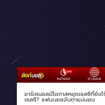
Live
หน้าแรก
ข่าวบอล
อาร์เซนอลมีโอกาสหยุดเชลซีที่ยังไร
เชลซี? แฟนบอลจับตาแน่นอน