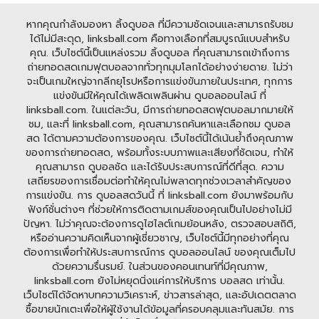
หากคุณกำลังมองหา ลิ้งดูบอล ที่มีความชัดเจนและสามารถรับชม
ได้ไม่มีสะดุด, linksball.com คือทางเลือกที่สมบูรณ์แบบสำหรับ
คุณ. เว็บไซต์นี้เป็นแหล่งรวม ลิ้งดูบอล ที่คุณสามารถเข้าถึงการ
ถ่ายทอดสดเกมฟุตบอลจากทั่วทุกมุมโลกได้อย่างง่ายดาย. ไม่ว่า
จะเป็นเกมใหญ่จากลีกยุโรปหรือการแข่งขันภายในประเทศ, ทุกการ
แข่งขันมีให้คุณได้เพลิดเพลินผ่าน ดูบอลออนไลน์ ที่
linksball.com. ในแต่ละวัน, มีการถ่ายทอดสดฟุตบอลมากมายให้
ชม, และที่ linksball.com, คุณสามารถค้นหาและเลือกชม ดูบอล
สด ได้ตามความต้องการของคุณ. เว็บไซต์นี้ได้เน้นย้ำถึงคุณภาพ
ของการถ่ายทอดสด, พร้อมทั้งระบบภาพและเสียงที่ชัดเจน, ทำให้
คุณสามารถ ดูบอลชัด และได้รับประสบการณ์ที่ดีที่สุด. ความ
เสถียรของการเชื่อมต่อทำให้คุณไม่พลาดทุกช่วงเวลาสำคัญของ
การแข่งขัน. การ ดูบอลสดวันนี้ ที่ linksball.com ยังมาพร้อมกับ
ฟังก์ชั่นต่างๆ ที่ช่วยให้การติดตามเกมส์ของคุณเป็นไปอย่างไม่มี
ปัญหา. ไม่ว่าคุณจะต้องการดูไฮไลต์เกมย้อนหลัง, ตรวจสอบสถิติ,
หรืออ่านความคิดเห็นจากผู้เชี่ยวชาญ, เว็บไซต์นี้มีทุกอย่างที่คุณ
ต้องการเพื่อทำให้ประสบการณ์การ ดูบอลออนไลน์ ของคุณเต็มไป
ด้วยความรื่นรมย์. ในส่วนของคอนเทนท์ที่มีคุณภาพ,
linksball.com ยังไม่หยุดนิ่งแค่การให้บริการ บอลสด เท่านั้น.
เว็บไซต์ได้จัดหาบทความวิเคราะห์, ข่าวสารล่าสุด, และอัปเดตตลาด
ซื้อขายนักเตะเพื่อให้ผู้ใช้งานได้ข้อมูลที่ครอบคลุมและทันสมัย. การ