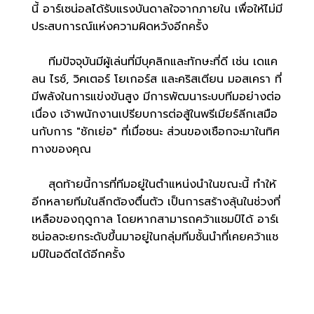
นี้ อาร์เซน่อลได้รับแรงบันดาลใจจากภายใน เพื่อให้ไม่มี
ประสบการณ์แห่งความผิดหวังอีกครั้ง
ทีมปัจจุบันมีผู้เล่นที่มีบุคลิกและทักษะที่ดี เช่น เดแค
ลน ไรซ์, วิคเตอร์ โยเกอร์ส และคริสเตียน มอสเครา ที่
มีพลังในการแข่งขันสูง มีการพัฒนาระบบทีมอย่างต่อ
เนื่อง เจ้าพนักงานเปรียบการต่อสู้ในพรีเมียร์ลีกเสมือ
นกับการ "ชักเย่อ" ที่เมื่อชนะ ส่วนของเชือกจะมาในทิศ
ทางของคุณ
สุดท้ายนี้การที่ทีมอยู่ในตำแหน่งนำในขณะนี้ ทำให้
อีกหลายทีมในลีกต้องตื่นตัว เป็นการสร้างลุ้นในช่วงที่
เหลือของฤดูกาล โดยหากสามารถคว้าแชมป์ได้ อาร์เ
ซน่อลจะยกระดับขึ้นมาอยู่ในกลุ่มทีมชั้นนำที่เคยคว้าแช
มป์ในอดีตได้อีกครั้ง