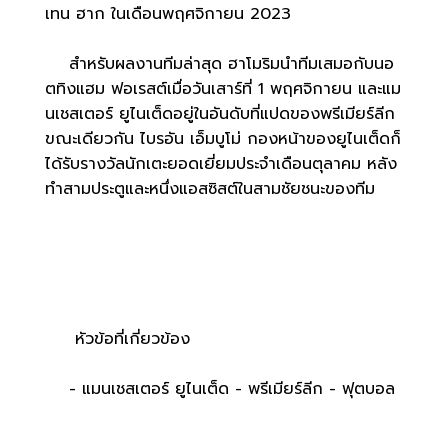
เทน ฮาก ในเดือนพฤศจิกายน 2023
สำหรับผลงานทีมล่าสุด ฮาโมริมนำทีมเสมอกับนอ
ตทิงแฮม ฟอเรสต์เมื่อวันเสาร์ที่ 1 พฤศจิกายน และแม
นเชสเตอร์ ยูไนเต็ดอยู่ในอันดับที่แปดของพรีเมียร์ลีก
ขณะเดียวกัน ไบรอัน เอ็มบูโม่ กองหน้าของยูไนเต็ดก็
ได้รับรางวัลนักเตะยอดเยี่ยมประจำเดือนตุลาคม หลัง
ทำสามประตูและหนึ่งแอสซิสต์ในสามชัยชนะของทีม
หัวข้อที่เกี่ยวข้อง
- แมนเชสเตอร์ ยูไนเต็ด - พรีเมียร์ลีก - ฟุตบอล