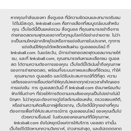
หากคุณกำลังมองหา ลิ้งดูบอล ที่มีความชัดเจนและสามารถรับชม
ได้ไม่มีสะดุด, linksball.com คือทางเลือกที่สมบูรณ์แบบสำหรับ
คุณ. เว็บไซต์นี้เป็นแหล่งรวม ลิ้งดูบอล ที่คุณสามารถเข้าถึงการ
ถ่ายทอดสดเกมฟุตบอลจากทั่วทุกมุมโลกได้อย่างง่ายดาย. ไม่ว่า
จะเป็นเกมใหญ่จากลีกยุโรปหรือการแข่งขันภายในประเทศ, ทุกการ
แข่งขันมีให้คุณได้เพลิดเพลินผ่าน ดูบอลออนไลน์ ที่
linksball.com. ในแต่ละวัน, มีการถ่ายทอดสดฟุตบอลมากมายให้
ชม, และที่ linksball.com, คุณสามารถค้นหาและเลือกชม ดูบอล
สด ได้ตามความต้องการของคุณ. เว็บไซต์นี้ได้เน้นย้ำถึงคุณภาพ
ของการถ่ายทอดสด, พร้อมทั้งระบบภาพและเสียงที่ชัดเจน, ทำให้
คุณสามารถ ดูบอลชัด และได้รับประสบการณ์ที่ดีที่สุด. ความ
เสถียรของการเชื่อมต่อทำให้คุณไม่พลาดทุกช่วงเวลาสำคัญของ
การแข่งขัน. การ ดูบอลสดวันนี้ ที่ linksball.com ยังมาพร้อมกับ
ฟังก์ชั่นต่างๆ ที่ช่วยให้การติดตามเกมส์ของคุณเป็นไปอย่างไม่มี
ปัญหา. ไม่ว่าคุณจะต้องการดูไฮไลต์เกมย้อนหลัง, ตรวจสอบสถิติ,
หรืออ่านความคิดเห็นจากผู้เชี่ยวชาญ, เว็บไซต์นี้มีทุกอย่างที่คุณ
ต้องการเพื่อทำให้ประสบการณ์การ ดูบอลออนไลน์ ของคุณเต็มไป
ด้วยความรื่นรมย์. ในส่วนของคอนเทนท์ที่มีคุณภาพ,
linksball.com ยังไม่หยุดนิ่งแค่การให้บริการ บอลสด เท่านั้น.
เว็บไซต์ได้จัดหาบทความวิเคราะห์, ข่าวสารล่าสุด, และอัปเดตตลาด