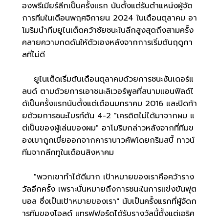
องพรีเมียร์ลีกเป็นครั้งแรก นับตั้งแต่รับตำแหน่งผู้จัด
การทีมในเดือนพฤศจิกายน 2024 ในเดือนตุลาคม อา
โมริมนำทีมยูไนเต็ดคว้าชัยชนะในลีกสูงสุดถึงสามครั้ง
คลายความกดดันให้ตัวเองหลังจากการเริ่มต้นฤดูกา
ลที่ไม่ดี
ยูไนเต็ดเริ่มต้นเดือนตุลาคมด้วยการชนะซันเดอร์แ
ลนด์ ตามด้วยการเอาชนะลิเวอร์พูลที่สนามแอนฟิลด์ไ
ด้เป็นครั้งแรกนับตั้งแต่เดือนมกราคม 2016 และปิดท้า
ยด้วยการชนะไบรท์ตัน 4-2 "เครดิตไม่ได้มาจากผม แ
ต่เป็นของผู้เล่นของผม" อาโมริมกล่าวหลังจากที่ทีมข
องเขาถูกเขี่ยออกจากคาราบาวคัพโดยกริมสบี้ ทาวน์
ทีมจากลีกทูในเดือนสิงหาคม
"พวกเขาทำได้ดีมาก เป้าหมายของเราคือคว้าราง
วัลอีกครั้ง เพราะนั่นหมายถึงการชนะในการแข่งขันฟุต
บอล ซึ่งเป็นเป้าหมายของเรา" นับเป็นครั้งแรกที่ผู้จัดก
ารทีมของโอลด์ แทรฟฟอร์ดได้รับรางวัลนี้ตั้งแต่เอริค