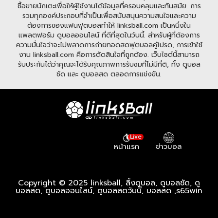
ซื้อขายนักเตะเพื่อให้ผู้ใช้งานได้ข้อมูลที่ครอบคลุมและทันสมัย. การ
รวมทุกองค์ประกอบที่จำเป็นเพื่อสนับสนุนความสนใจและความ
ต้องการของแฟนฟุตบอลทำให้ linksball.com เป็นหนึ่งใน
แพลตฟอร์ม ดูบอลออนไลน์ ที่ดีที่สุดในวันนี้. สำหรับผู้ที่ต้องการ
ความมั่นใจว่าจะไม่พลาดการถ่ายทอดสดฟุตบอลคู่โปรด, การเข้าใช้
งาน linksball.com คือการตัดสินใจที่ถูกต้อง. เว็บไซต์นี้สามารถ
รับประกันได้ว่าคุณจะได้รับคุณภาพการรับชมที่ไม่มีที่ติ, ทั้ง ดูบอล
ชัด และ ดูบอลสด ตลอดการแข่งขัน.
Live
หน้าแรก
ข่าวบอล
Copyright © 2025 linksball, ลิ้งดูบอล, ดูบอลชัด, ดู
บอลสด, ดูบอลออนไลน์, ดูบอลสดวันนี้, บอลสด ,
s65win