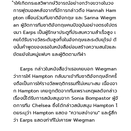
ำให้เกิดกระแสวิพากษ์วิจารณ์อย่างกว้างขวางในวง
การฟุตบอลหลังจากที่มีการกล่าวถึง Hannah Ham
pton เพื่อนร่วมทีมชาติอังกฤษ และ Sarina Wiegm
an ผู้จัดการทีมชาติอังกฤษคนปัจจุบันอย่างตรงไปตร
งมา Earps เป็นผู้รักษาประตูที่ประสบความสำเร็จสูง เ
คยได้รับรางวัลระดับสูงทั้งในอังกฤษและระดับยุโรป ดั
งนั้นคำพูดของเธอในหนังสือย่อมสร้างความสนใจและ
ขัดแย้งในหมู่แฟนๆ และผู้ติดตามกีฬา
Earps กล่าวในหนังสือว่าเธอเคยบอก Wiegman
ว่าการให้ Hampton กลับมาเข้าทีมชาติอังกฤษอีกครั้
งถือเป็นการให้รางวัลพฤติกรรมที่ไม่เหมาะสม เนื่องจา
ก Hampton เคยถูกตัดจากทีมเพราะเหตุผลดังกล่าว
เรื่องนี้ได้รับการสนับสนุนจาก Sonia Bompastor ผู้จั
ดการทีม Chelsea ซึ่งได้กล่าวสนับสนุน Hampton โ
ดยระบุว่า Hampton แสดง "ความสง่างาม" และรู้สึก
ว่า Earps แสดงท่าทีไม่เคารพ Wiegman