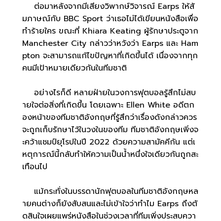
ต่อมาหลังจากมีเสียงวิพากษ์วิจารณ์ Earps ให้สั
มภาษณ์กับ BBC Sport ว่าเธอไม่ได้เขียนหนังสือเพื่อ
ทำร้ายใคร ขณะที่ Khiara Keating ผู้รักษาประตูจาก
Manchester City กล่าวว่าหวังว่า Earps และ Ham
pton จะสามารถแก้ไขปัญหาที่เกิดขึ้นได้ เนื่องจากทุก
คนมีเป้าหมายเดียวกันในทีมชาติ
อย่างไรก็ดี หลายฝ่ายในวงการฟุตบอลรู้สึกไม่สบ
ายใจต่อสิ่งที่เกิดขึ้น โดยเฉพาะ Ellen White อดีตก
องหน้าของทีมชาติอังกฤษที่รู้สึกว่าเรื่องดังกล่าวควร
จะถูกเก็บรักษาไว้ในวงในของทีม ทีมชาติอังกฤษเพิ่งจ
ะคว้าแชมป์ยุโรปในปี 2022 ด้วยความสามัคคีกัน แต่เ
หตุการณ์นี้กลับทำให้ความเป็นน้ำหนึ่งใจเดียวกันถูกสะ
เทือนไป
แม้กระทั่งในบรรดานักฟุตบอลในทีมชาติอังกฤษหล
ายคนต่างก็ยังสับสนและไม่เข้าใจว่าทำไม Earps ถึงตั
ดสินใจเผยแพร่หนังสือในช่วงเวลาที่ทีมเพิ่งประสบควา