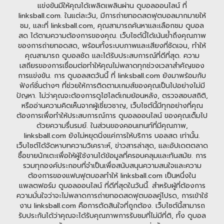
แข่งขันมีให้คุณได้เพลิดเพลินผ่าน ดูบอลออนไลน์ ที่
linksball.com. ในแต่ละวัน, มีการถ่ายทอดสดฟุตบอลมากมายให้
ชม, และที่ linksball.com, คุณสามารถค้นหาและเลือกชม ดูบอล
สด ได้ตามความต้องการของคุณ. เว็บไซต์นี้ได้เน้นย้ำถึงคุณภาพ
ของการถ่ายทอดสด, พร้อมทั้งระบบภาพและเสียงที่ชัดเจน, ทำให้
คุณสามารถ ดูบอลชัด และได้รับประสบการณ์ที่ดีที่สุด. ความ
เสถียรของการเชื่อมต่อทำให้คุณไม่พลาดทุกช่วงเวลาสำคัญของ
การแข่งขัน. การ ดูบอลสดวันนี้ ที่ linksball.com ยังมาพร้อมกับ
ฟังก์ชั่นต่างๆ ที่ช่วยให้การติดตามเกมส์ของคุณเป็นไปอย่างไม่มี
ปัญหา. ไม่ว่าคุณจะต้องการดูไฮไลต์เกมย้อนหลัง, ตรวจสอบสถิติ,
หรืออ่านความคิดเห็นจากผู้เชี่ยวชาญ, เว็บไซต์นี้มีทุกอย่างที่คุณ
ต้องการเพื่อทำให้ประสบการณ์การ ดูบอลออนไลน์ ของคุณเต็มไป
ด้วยความรื่นรมย์. ในส่วนของคอนเทนท์ที่มีคุณภาพ,
linksball.com ยังไม่หยุดนิ่งแค่การให้บริการ บอลสด เท่านั้น.
เว็บไซต์ได้จัดหาบทความวิเคราะห์, ข่าวสารล่าสุด, และอัปเดตตลาด
ซื้อขายนักเตะเพื่อให้ผู้ใช้งานได้ข้อมูลที่ครอบคลุมและทันสมัย. การ
รวมทุกองค์ประกอบที่จำเป็นเพื่อสนับสนุนความสนใจและความ
ต้องการของแฟนฟุตบอลทำให้ linksball.com เป็นหนึ่งใน
แพลตฟอร์ม ดูบอลออนไลน์ ที่ดีที่สุดในวันนี้. สำหรับผู้ที่ต้องการ
ความมั่นใจว่าจะไม่พลาดการถ่ายทอดสดฟุตบอลคู่โปรด, การเข้าใช้
งาน linksball.com คือการตัดสินใจที่ถูกต้อง. เว็บไซต์นี้สามารถ
รับประกันได้ว่าคุณจะได้รับคุณภาพการรับชมที่ไม่มีที่ติ, ทั้ง ดูบอล