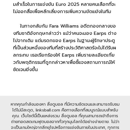
มสำเร็จในการแข่งขัน Euro 2025 หลายคนเลือกที่จะ
ไม่ออกสื่อเพื่อหลีกเลี่ยงการเพิ่มความขัดแย้งในทีม
ในทางกลับกัน Fara Williams อดีตกองกลางขอ
งทีมชาติอังกฤษกล่าวว่า แม้ว่าคนจะมอง Earps ต่าง
ไปจากเดิม แต่มรดกของ Earps ในฐานะผู้รักษาประตู
ที่เป็นส่วนหนึ่งของทีมที่สร้างประวัติศาสตร์จะไม่ได้รับผ
ลกระทบ เธอเรียกร้องให้ Earps เพิ่มรายละเอียดเกี่ย
วกับพฤติกรรมที่ถูกกล่าวหาเพื่อชี้แจงสถานการณ์ให้
ชัดเจนยิ่งขึ้น
หากคุณกำลังมองหา ลิ้งดูบอล ที่มีความชัดเจนและสามารถรับชม
ได้ไม่มีสะดุด, linksball.com คือทางเลือกที่สมบูรณ์แบบสำหรับ
คุณ. เว็บไซต์นี้เป็นแหล่งรวม ลิ้งดูบอล ที่คุณสามารถเข้าถึงการ
ถ่ายทอดสดเกมฟุตบอลจากทั่วทุกมุมโลกได้อย่างง่ายดาย. ไม่ว่า
จะเป็นเกมใหญ่จากลีกยุโรปหรือการแข่งขันภายในประเทศ, ทุกการ