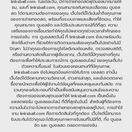
linksball.com. ในแต่ละวัน, มีการถ่ายทอดสดฟุตบอลมากมายให้
ชม, และที่ linksball.com, คุณสามารถค้นหาและเลือกชม ดูบอล
สด ได้ตามความต้องการของคุณ. เว็บไซต์นี้ได้เน้นย้ำถึงคุณภาพ
ของการถ่ายทอดสด, พร้อมทั้งระบบภาพและเสียงที่ชัดเจน, ทำให้
คุณสามารถ ดูบอลชัด และได้รับประสบการณ์ที่ดีที่สุด. ความ
เสถียรของการเชื่อมต่อทำให้คุณไม่พลาดทุกช่วงเวลาสำคัญของ
การแข่งขัน. การ ดูบอลสดวันนี้ ที่ linksball.com ยังมาพร้อมกับ
ฟังก์ชั่นต่างๆ ที่ช่วยให้การติดตามเกมส์ของคุณเป็นไปอย่างไม่มี
ปัญหา. ไม่ว่าคุณจะต้องการดูไฮไลต์เกมย้อนหลัง, ตรวจสอบสถิติ,
หรืออ่านความคิดเห็นจากผู้เชี่ยวชาญ, เว็บไซต์นี้มีทุกอย่างที่คุณ
ต้องการเพื่อทำให้ประสบการณ์การ ดูบอลออนไลน์ ของคุณเต็มไป
ด้วยความรื่นรมย์. ในส่วนของคอนเทนท์ที่มีคุณภาพ,
linksball.com ยังไม่หยุดนิ่งแค่การให้บริการ บอลสด เท่านั้น.
เว็บไซต์ได้จัดหาบทความวิเคราะห์, ข่าวสารล่าสุด, และอัปเดตตลาด
ซื้อขายนักเตะเพื่อให้ผู้ใช้งานได้ข้อมูลที่ครอบคลุมและทันสมัย. การ
รวมทุกองค์ประกอบที่จำเป็นเพื่อสนับสนุนความสนใจและความ
ต้องการของแฟนฟุตบอลทำให้ linksball.com เป็นหนึ่งใน
แพลตฟอร์ม ดูบอลออนไลน์ ที่ดีที่สุดในวันนี้. สำหรับผู้ที่ต้องการ
ความมั่นใจว่าจะไม่พลาดการถ่ายทอดสดฟุตบอลคู่โปรด, การเข้าใช้
งาน linksball.com คือการตัดสินใจที่ถูกต้อง. เว็บไซต์นี้สามารถ
รับประกันได้ว่าคุณจะได้รับคุณภาพการรับชมที่ไม่มีที่ติ, ทั้ง ดูบอล
ชัด และ ดูบอลสด ตลอดการแข่งขัน.