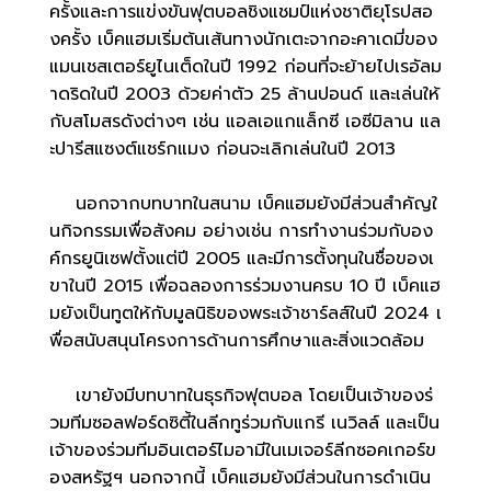
ครั้งและการแข่งขันฟุตบอลชิงแชมป์แห่งชาติยุโรปสอ
งครั้ง เบ็คแฮมเริ่มต้นเส้นทางนักเตะจากอะคาเดมี่ของ
แมนเชสเตอร์ยูไนเต็ดในปี 1992 ก่อนที่จะย้ายไปเรอัลม
าดริดในปี 2003 ด้วยค่าตัว 25 ล้านปอนด์ และเล่นให้
กับสโมสรดังต่างๆ เช่น แอลเอแกแล็กซี เอซีมิลาน แล
ะปารีสแซงต์แชร์กแมง ก่อนจะเลิกเล่นในปี 2013
นอกจากบทบาทในสนาม เบ็คแฮมยังมีส่วนสำคัญใ
นกิจกรรมเพื่อสังคม อย่างเช่น การทำงานร่วมกับอง
ค์กรยูนิเซฟตั้งแต่ปี 2005 และมีการตั้งทุนในชื่อของเ
ขาในปี 2015 เพื่อฉลองการร่วมงานครบ 10 ปี เบ็คแฮ
มยังเป็นทูตให้กับมูลนิธิของพระเจ้าชาร์ลส์ในปี 2024 เ
พื่อสนับสนุนโครงการด้านการศึกษาและสิ่งแวดล้อม
เขายังมีบทบาทในธุรกิจฟุตบอล โดยเป็นเจ้าของร่
วมทีมซอลฟอร์ดซิตี้ในลีกทูร่วมกับแกรี เนวิลล์ และเป็น
เจ้าของร่วมทีมอินเตอร์ไมอามีในเมเจอร์ลีกซอคเกอร์ข
องสหรัฐฯ นอกจากนี้ เบ็คแฮมยังมีส่วนในการดำเนิน