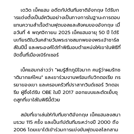
เดวิด เบ็คแฮม อดีตกัปตันทีมชาติอังกฤษ ได้รับก
ารแต่งตั้งเป็นอัศวินอย่างเป็นทางการในฐานะการตอบ
แทนความสำเร็จด้านฟุตบอลและสังคมของอังกฤษ เมื่
อวันที่ 4 พฤศจิกายน 2025 เบ็คแฮมอายุ 50 ปี ได้รั
บเกียรติในวันคล้ายวันพระราชสมภพของพระเจ้าชาร์ล
ส์ในปีนี้ และพระองค์ได้ทำพิธีมอบตำแหน่งให้เขาในพิธีที่
จัดขึ้นที่เมืองเบิร์กเชอร์
เบ็คแฮมกล่าวว่า "ผมรู้สึกภูมิใจมาก คนรู้ว่าผมรักช
าติมากแค่ไหน" และเขาร่วมงานพร้อมกับวิกตอเรีย ภร
รยาของเขา และครอบครัวที่ปราสาทวินด์เซอร์ วิกตอเ
รีย ผู้ซึ่งได้รับ OBE ในปี 2017 ออกแบบและตัดเย็บชุ
ดสูทที่เขาใส่ในพิธีนี้ด้วย
สมัยที่เขาเล่นให้กับทีมชาติอังกฤษ เบ็คแฮมลงสนา
มรวม 115 ครั้ง และเป็นกัปตันทีมระหว่างปี 2000 ถึง
2006 โดยเขาได้เข้าร่วมการแข่งขันฟุตบอลโลกสาม