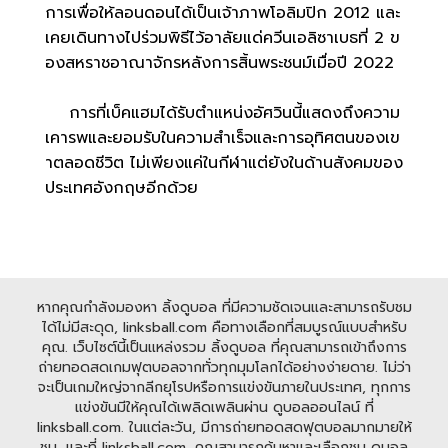
การเพื่อให้ลอนดอนได้เป็นเจ้าภาพโอลิมปิก 2012 และ
เคยเดินทางไปร่วมพิธีไว้อาลัยแด่ควีนเอลิซาเบธที่ 2 ข
องสหราชอาณาจักรหลังการสิ้นพระชนม์เมื่อปี 2022
การที่เบ็คแฮมได้รับตำแหน่งอัศวินนี้แสดงถึงความ
เคารพและยอมรับในความสำเร็จและการอุทิศตนของเข
าตลอดชีวิต ไม่เพียงแค่ในกีฬาแต่ยังในด้านสังคมของ
ประเทศอังกฤษอีกด้วย
หากคุณกำลังมองหา ลิ้งดูบอล ที่มีความชัดเจนและสามารถรับชม
ได้ไม่มีสะดุด, linksball.com คือทางเลือกที่สมบูรณ์แบบสำหรับ
คุณ. เว็บไซต์นี้เป็นแหล่งรวม ลิ้งดูบอล ที่คุณสามารถเข้าถึงการ
ถ่ายทอดสดเกมฟุตบอลจากทั่วทุกมุมโลกได้อย่างง่ายดาย. ไม่ว่า
จะเป็นเกมใหญ่จากลีกยุโรปหรือการแข่งขันภายในประเทศ, ทุกการ
แข่งขันมีให้คุณได้เพลิดเพลินผ่าน ดูบอลออนไลน์ ที่
linksball.com. ในแต่ละวัน, มีการถ่ายทอดสดฟุตบอลมากมายให้
ชม, และที่ linksball.com, คุณสามารถค้นหาและเลือกชม ดูบอล