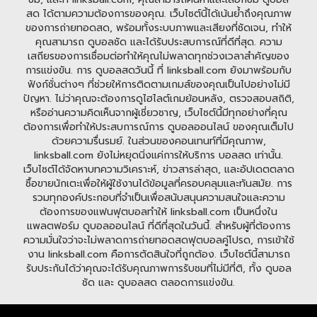
สด ได้ตามความต้องการของคุณ. เว็บไซต์นี้ได้เน้นย้ำถึงคุณภาพ
ของการถ่ายทอดสด, พร้อมทั้งระบบภาพและเสียงที่ชัดเจน, ทำให้
คุณสามารถ ดูบอลชัด และได้รับประสบการณ์ที่ดีที่สุด. ความ
เสถียรของการเชื่อมต่อทำให้คุณไม่พลาดทุกช่วงเวลาสำคัญของ
การแข่งขัน. การ ดูบอลสดวันนี้ ที่ linksball.com ยังมาพร้อมกับ
ฟังก์ชั่นต่างๆ ที่ช่วยให้การติดตามเกมส์ของคุณเป็นไปอย่างไม่มี
ปัญหา. ไม่ว่าคุณจะต้องการดูไฮไลต์เกมย้อนหลัง, ตรวจสอบสถิติ,
หรืออ่านความคิดเห็นจากผู้เชี่ยวชาญ, เว็บไซต์นี้มีทุกอย่างที่คุณ
ต้องการเพื่อทำให้ประสบการณ์การ ดูบอลออนไลน์ ของคุณเต็มไป
ด้วยความรื่นรมย์. ในส่วนของคอนเทนท์ที่มีคุณภาพ,
linksball.com ยังไม่หยุดนิ่งแค่การให้บริการ บอลสด เท่านั้น.
เว็บไซต์ได้จัดหาบทความวิเคราะห์, ข่าวสารล่าสุด, และอัปเดตตลาด
ซื้อขายนักเตะเพื่อให้ผู้ใช้งานได้ข้อมูลที่ครอบคลุมและทันสมัย. การ
รวมทุกองค์ประกอบที่จำเป็นเพื่อสนับสนุนความสนใจและความ
ต้องการของแฟนฟุตบอลทำให้ linksball.com เป็นหนึ่งใน
แพลตฟอร์ม ดูบอลออนไลน์ ที่ดีที่สุดในวันนี้. สำหรับผู้ที่ต้องการ
ความมั่นใจว่าจะไม่พลาดการถ่ายทอดสดฟุตบอลคู่โปรด, การเข้าใช้
งาน linksball.com คือการตัดสินใจที่ถูกต้อง. เว็บไซต์นี้สามารถ
รับประกันได้ว่าคุณจะได้รับคุณภาพการรับชมที่ไม่มีที่ติ, ทั้ง ดูบอล
ชัด และ ดูบอลสด ตลอดการแข่งขัน.