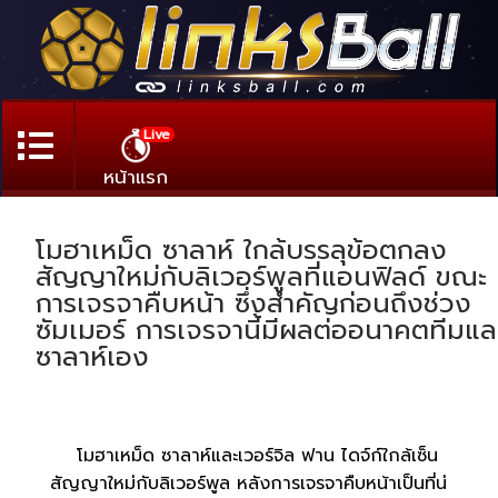
Live
หน้าแรก
โมฮาเหม็ด ซาลาห์ ใกล้บรรลุข้อตกลง
สัญญาใหม่กับลิเวอร์พูลที่แอนฟิลด์ ขณะ
การเจรจาคืบหน้า ซึ่งสำคัญก่อนถึงช่วง
ซัมเมอร์ การเจรจานี้มีผลต่ออนาคตทีมแล
ซาลาห์เอง
โมฮาเหม็ด ซาลาห์และเวอร์จิล ฟาน ไดจ์ก์ใกล้เซ็น
สัญญาใหม่กับลิเวอร์พูล หลังการเจรจาคืบหน้าเป็นที่น่