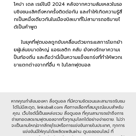
โคปา เดล เรย์ในปี 2024 หลังจากความล้มเหลวในรอ
บชิงชนะเลิศถึงหกครั้งติดต่อกัน และทำให้เกิดความรู้สึ
กเป็นหนึ่งเดียวกันในเมืองบิลเบาที่ไม่สามารถอธิบายไ
ด้เป็นคำพูด
ในยุคที่ฟุตบอลถูกขับเคลื่อนด้วยกระแสการโยกย้า
ยผู้เล่นขนาดใหญ่ แอธเลติก คลับ ยังคงรักษาความเ
ป็นท้องถิ่น และถือว่านี่เป็นความแข็งแกร่งที่ทำให้พวกเ
ขาแตกต่างจากที่อื่น ๆ ในโลกฟุตบอล
หากคุณกำลังมองหา ลิ้งดูบอล ที่มีความชัดเจนและสามารถรับชม
ได้ไม่มีสะดุด, linksball.com คือทางเลือกที่สมบูรณ์แบบสำหรับ
คุณ. เว็บไซต์นี้เป็นแหล่งรวม ลิ้งดูบอล ที่คุณสามารถเข้าถึงการ
ถ่ายทอดสดเกมฟุตบอลจากทั่วทุกมุมโลกได้อย่างง่ายดาย. ไม่ว่า
จะเป็นเกมใหญ่จากลีกยุโรปหรือการแข่งขันภายในประเทศ, ทุกการ
แข่งขันมีให้คุณได้เพลิดเพลินผ่าน ดูบอลออนไลน์ ที่