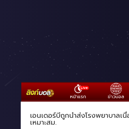
Live
หน้าแรก
ข่าวบอล
เอนเดอร์บีถูกนำส่งโรงพยาบาลเนื
เหมาะสม.