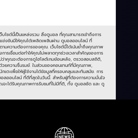
บไซต์นี้เป็นแหล่งรวม ลิ้งดูบอล ที่คุณสามารถเข้าถึงการ
่งขันมีให้คุณได้เพลิดเพลินผ่าน ดูบอลออนไลน์ ที่
ามความต้องการของคุณ. เว็บไซต์นี้ได้เน้นย้ำถึงคุณภาพ
องการเชื่อมต่อทำให้คุณไม่พลาดทุกช่วงเวลาสำคัญของการ
. ไม่ว่าคุณจะต้องการดูไฮไลต์เกมย้อนหลัง, ตรวจสอบสถิติ,
ปด้วยความรื่นรมย์. ในส่วนของคอนเทนท์ที่มีคุณภาพ,
กเตะเพื่อให้ผู้ใช้งานได้ข้อมูลที่ครอบคลุมและทันสมัย. การ
ลน์ ที่ดีที่สุดในวันนี้. สำหรับผู้ที่ต้องการความมั่นใจ
ะได้รับคุณภาพการรับชมที่ไม่มีที่ติ, ทั้ง ดูบอลชัด และ ดู