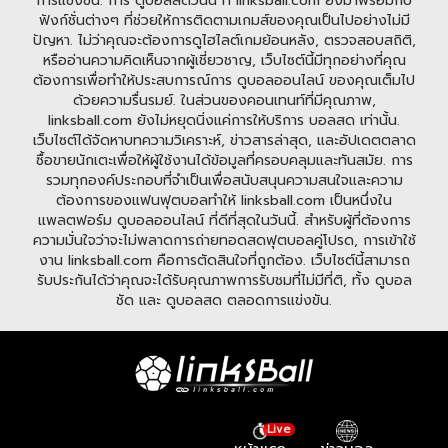
การแข่งขัน. การ ดูบอลสดวันนี้ ที่ linksball.com ยังมาพร้อมกับ
ฟังก์ชั่นต่างๆ ที่ช่วยให้การติดตามเกมส์ของคุณเป็นไปอย่างไม่มี
ปัญหา. ไม่ว่าคุณจะต้องการดูไฮไลต์เกมย้อนหลัง, ตรวจสอบสถิติ,
หรืออ่านความคิดเห็นจากผู้เชี่ยวชาญ, เว็บไซต์นี้มีทุกอย่างที่คุณ
ต้องการเพื่อทำให้ประสบการณ์การ ดูบอลออนไลน์ ของคุณเต็มไป
ด้วยความรื่นรมย์. ในส่วนของคอนเทนท์ที่มีคุณภาพ,
linksball.com ยังไม่หยุดนิ่งแค่การให้บริการ บอลสด เท่านั้น.
เว็บไซต์ได้จัดหาบทความวิเคราะห์, ข่าวสารล่าสุด, และอัปเดตตลาด
ซื้อขายนักเตะเพื่อให้ผู้ใช้งานได้ข้อมูลที่ครอบคลุมและทันสมัย. การ
รวมทุกองค์ประกอบที่จำเป็นเพื่อสนับสนุนความสนใจและความ
ต้องการของแฟนฟุตบอลทำให้ linksball.com เป็นหนึ่งใน
แพลตฟอร์ม ดูบอลออนไลน์ ที่ดีที่สุดในวันนี้. สำหรับผู้ที่ต้องการ
ความมั่นใจว่าจะไม่พลาดการถ่ายทอดสดฟุตบอลคู่โปรด, การเข้าใช้
งาน linksball.com คือการตัดสินใจที่ถูกต้อง. เว็บไซต์นี้สามารถ
รับประกันได้ว่าคุณจะได้รับคุณภาพการรับชมที่ไม่มีที่ติ, ทั้ง ดูบอล
ชัด และ ดูบอลสด ตลอดการแข่งขัน.
Live