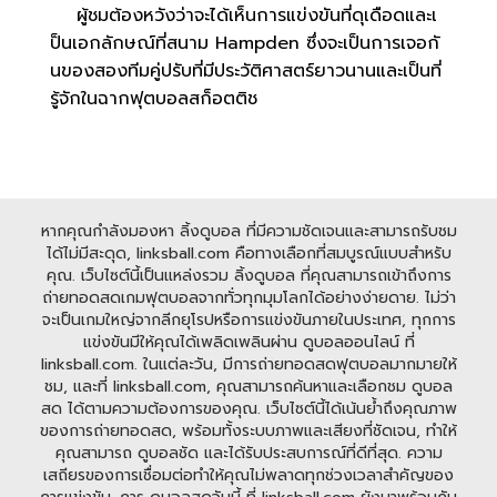
ผู้ชมต้องหวังว่าจะได้เห็นการแข่งขันที่ดุเดือดและเ
ป็นเอกลักษณ์ที่สนาม Hampden ซึ่งจะเป็นการเจอกั
นของสองทีมคู่ปรับที่มีประวัติศาสตร์ยาวนานและเป็นที่
รู้จักในฉากฟุตบอลสก็อตติช
หากคุณกำลังมองหา ลิ้งดูบอล ที่มีความชัดเจนและสามารถรับชม
ได้ไม่มีสะดุด, linksball.com คือทางเลือกที่สมบูรณ์แบบสำหรับ
คุณ. เว็บไซต์นี้เป็นแหล่งรวม ลิ้งดูบอล ที่คุณสามารถเข้าถึงการ
ถ่ายทอดสดเกมฟุตบอลจากทั่วทุกมุมโลกได้อย่างง่ายดาย. ไม่ว่า
จะเป็นเกมใหญ่จากลีกยุโรปหรือการแข่งขันภายในประเทศ, ทุกการ
แข่งขันมีให้คุณได้เพลิดเพลินผ่าน ดูบอลออนไลน์ ที่
linksball.com. ในแต่ละวัน, มีการถ่ายทอดสดฟุตบอลมากมายให้
ชม, และที่ linksball.com, คุณสามารถค้นหาและเลือกชม ดูบอล
สด ได้ตามความต้องการของคุณ. เว็บไซต์นี้ได้เน้นย้ำถึงคุณภาพ
ของการถ่ายทอดสด, พร้อมทั้งระบบภาพและเสียงที่ชัดเจน, ทำให้
คุณสามารถ ดูบอลชัด และได้รับประสบการณ์ที่ดีที่สุด. ความ
เสถียรของการเชื่อมต่อทำให้คุณไม่พลาดทุกช่วงเวลาสำคัญของ