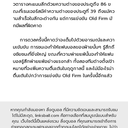
วตารางคะแนนลีกด้วยความต่างของประตูถึง 86 ข
ณะที่เรนเจอร์สมีค่าความต่างของประตูที่ 39 ถึงแม้คว
ามสำเร็จในลีกจะต่างกัน แต่การแข่งขัน Old Firm มั
กมีผลที่ผิดคาด
การดวลครั้งนี้คาดว่าจะเต็มไปด้วยอารมณ์และควา
มเข้มข้น การชนะจะทำให้แฟนบอลของฝ่ายนั้นๆ รู้สึกถึ
งชัยชนะที่ยิ่งใหญ่ ขณะที่ความพ่ายแพ้นั้นจะทำให้แฟน
บอลรู้สึกพ่ายแพ้อย่างแรงกล้า ทั้งสองทีมต่างตั้งเป้า
หมายที่จะเพิ่มความตื่นเต้นในฤดูกาลนี้ และไม่มีอะไรน่า
ตื่นเต้นไปกว่าการแข่งขัน Old Firm ในครั้งนี้อีกแล้ว
หากคุณกำลังมองหา ลิ้งดูบอล ที่มีความชัดเจนและสามารถรับชม
ได้ไม่มีสะดุด, linksball.com คือทางเลือกที่สมบูรณ์แบบสำหรับ
คุณ. เว็บไซต์นี้เป็นแหล่งรวม ลิ้งดูบอล ที่คุณสามารถเข้าถึงการ
ถ่ายทอดสดเกมฟุตบอลจากทั่วทุกมุมโลกได้อย่างง่ายดาย. ไม่ว่า