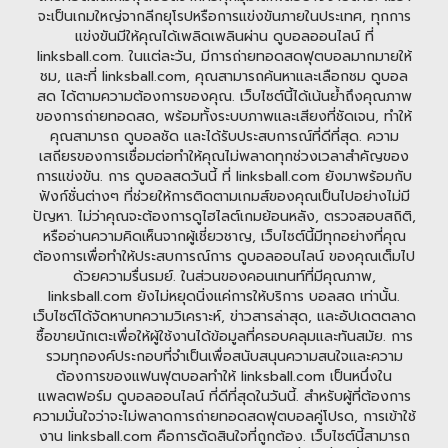
จะเป็นเกมใหญ่จากลีกยุโรปหรือการแข่งขันภายในประเทศ, ทุกการ
แข่งขันมีให้คุณได้เพลิดเพลินผ่าน ดูบอลออนไลน์ ที่
linksball.com. ในแต่ละวัน, มีการถ่ายทอดสดฟุตบอลมากมายให้
ชม, และที่ linksball.com, คุณสามารถค้นหาและเลือกชม ดูบอล
สด ได้ตามความต้องการของคุณ. เว็บไซต์นี้ได้เน้นย้ำถึงคุณภาพ
ของการถ่ายทอดสด, พร้อมทั้งระบบภาพและเสียงที่ชัดเจน, ทำให้
คุณสามารถ ดูบอลชัด และได้รับประสบการณ์ที่ดีที่สุด. ความ
เสถียรของการเชื่อมต่อทำให้คุณไม่พลาดทุกช่วงเวลาสำคัญของ
การแข่งขัน. การ ดูบอลสดวันนี้ ที่ linksball.com ยังมาพร้อมกับ
ฟังก์ชั่นต่างๆ ที่ช่วยให้การติดตามเกมส์ของคุณเป็นไปอย่างไม่มี
ปัญหา. ไม่ว่าคุณจะต้องการดูไฮไลต์เกมย้อนหลัง, ตรวจสอบสถิติ,
หรืออ่านความคิดเห็นจากผู้เชี่ยวชาญ, เว็บไซต์นี้มีทุกอย่างที่คุณ
ต้องการเพื่อทำให้ประสบการณ์การ ดูบอลออนไลน์ ของคุณเต็มไป
ด้วยความรื่นรมย์. ในส่วนของคอนเทนท์ที่มีคุณภาพ,
linksball.com ยังไม่หยุดนิ่งแค่การให้บริการ บอลสด เท่านั้น.
เว็บไซต์ได้จัดหาบทความวิเคราะห์, ข่าวสารล่าสุด, และอัปเดตตลาด
ซื้อขายนักเตะเพื่อให้ผู้ใช้งานได้ข้อมูลที่ครอบคลุมและทันสมัย. การ
รวมทุกองค์ประกอบที่จำเป็นเพื่อสนับสนุนความสนใจและความ
ต้องการของแฟนฟุตบอลทำให้ linksball.com เป็นหนึ่งใน
แพลตฟอร์ม ดูบอลออนไลน์ ที่ดีที่สุดในวันนี้. สำหรับผู้ที่ต้องการ
ความมั่นใจว่าจะไม่พลาดการถ่ายทอดสดฟุตบอลคู่โปรด, การเข้าใช้
งาน linksball.com คือการตัดสินใจที่ถูกต้อง. เว็บไซต์นี้สามารถ