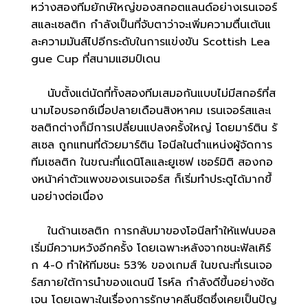
หว่างสองทีมยักษ์ใหญ่ของสกอตแลนด์อย่างเรนเจอร์
สและเซลติก กำลังเป็นที่จับตาว่าจะเพิ่มความตื่นเต้นแ
ละความมันส์ไปอีกระดับในการแข่งขัน Scottish Lea
gue Cup ที่สนามแฮมป์เดน
นับตั้งแต่นัดที่ทั้งสองทีมเสมอกันแบบไม่มีสกอร์ที่ส
นามไอบรอกซ์เมื่อปลายเดือนสิงหาคม เรนเจอร์สและเ
ซลติกต่างก็มีการเปลี่ยนแปลงครั้งใหญ่ โดยมาร์ติน รั
สเซล ถูกแทนที่ด้วยมาร์ติน โอนีลในตำแหน่งผู้จัดการ
ทีมเซลติก ในขณะที่แดนิโลและยูเซฟ เชอร์มิติ สองกอ
งหน้าค่าตัวแพงของเรนเจอร์ส ก็เริ่มทำประตูได้มากขึ้
นอย่างต่อเนื่อง
ในด้านเซลติก การกลับมาของโอนีลทำให้แฟนบอล
เริ่มมีความหวังอีกครั้ง โดยเฉพาะหลังจากชนะฟัลเคิร์
ก 4-0 ทำให้ทีมชนะ 53% ของเกมส์ ในขณะที่เรนเจอ
ร์สภายใต้การนำของแดนนี โรห์ล กำลังดีขึ้นอย่างชัด
เจน โดยเฉพาะในเรื่องการรักษาคลีนชีตซึ่งเคยเป็นปัญ