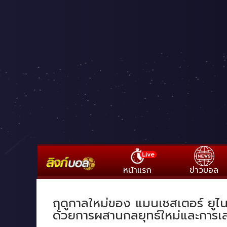
Live
หน้าแรก
ข่าวบอล
ฤดูกาลใหม่ของ แมนเชสเตอร์ ยูไ
ด้วยการผสานกลยุทธ์ใหม่และการเ