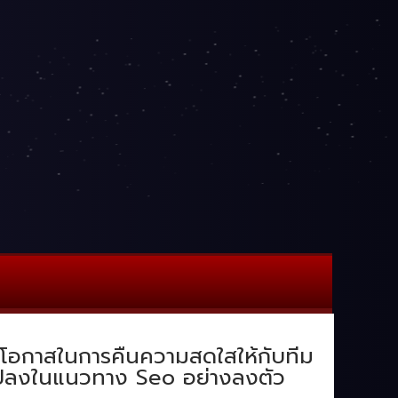
งโอกาสในการคืนความสดใสให้กับทีม
นแปลงในแนวทาง Seo อย่างลงตัว