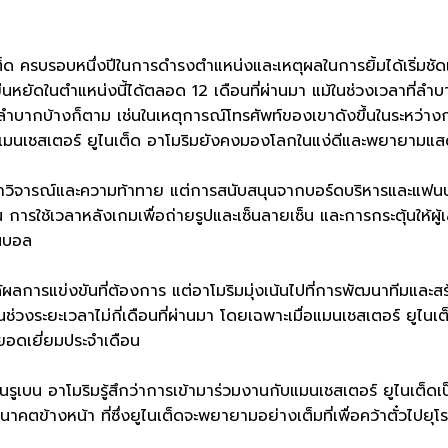
็ด ครบรอบหนึ่งปีในการดำรงตำแหน่งและเหตุผลในการยิ้มได้เริ่มชั
ืนหยัดในตำแหน่งนี้ได้ตลอด 12 เดือนที่ผ่านมา แม้ในช่วงเวลาที่ลำ
ามลำบากบ้างก็ตาม เช่นในเหตุการณ์โทรศัพท์ของเขาดังขึ้นในระหว่างก
มนเชสเตอร์ ยูไนเต็ด อาโมริมยังคงมองโลกในแง่ดีและพยายามแส
ำวิจารณ์และความท้าทาย แต่การสนับสนุนจากบอร์ดบริหารและแฟนบอ
 การใช้เวลาหลังเกมเพื่อถ่ายรูปและเซ็นลายเซ็น และการกระตุ้นให้ผู
ฟนบอล
ได้ผลการแข่งขันที่ต้องการ แต่อาโมริมมุ่งเน้นไปที่การพัฒนาทีมและส
่วงระยะเวลาไม่กี่เดือนที่ผ่านมา โดยเฉพาะเมื่อแมนเชสเตอร์ ยูไน
ีมยอดเยี่ยมประจำเดือน
เบน อาโมริมรู้สึกว่าการเข้ามาร่วมงานกับแมนเชสเตอร์ ยูไนเต็ดเป็
าคตข้างหน้า ที่ซึ่งยูไนเต็ดจะพยายามอย่างเต็มที่เพื่อคว้าตั๋วไปย