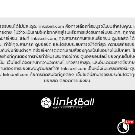
ับชมได้ไม่มีสะดุด, linksball.com คือทางเลือกที่สมบูรณ์แบบสำหรับคุณ. เว็
ดาย. ไม่ว่าจะเป็นเกมใหญ่จากลีกยุโรปหรือการแข่งขันภายในประเทศ, ทุกการแข
มายให้ชม, และที่ linksball.com, คุณสามารถค้นหาและเลือกชม ดูบอลสด ได้ต
, ทำให้คุณสามารถ ดูบอลชัด และได้รับประสบการณ์ที่ดีที่สุด. ความเสถียรข
อมกับฟังก์ชั่นต่างๆ ที่ช่วยให้การติดตามเกมส์ของคุณเป็นไปอย่างไม่มีปัญหา
มีทุกอย่างที่คุณต้องการเพื่อทำให้ประสบการณ์การ ดูบอลออนไลน์ ของคุณเต็มไ
ั้น. เว็บไซต์ได้จัดหาบทความวิเคราะห์, ข่าวสารล่าสุด, และอัปเดตตลาดซื้อขายนั
ต้องการของแฟนฟุตบอลทำให้ linksball.com เป็นหนึ่งในแพลตฟอร์ม ดูบอลออนไ
nksball.com คือการตัดสินใจที่ถูกต้อง. เว็บไซต์นี้สามารถรับประกันได้ว่าคุณจ
บอลสด ตลอดการแข่งขัน.
Live