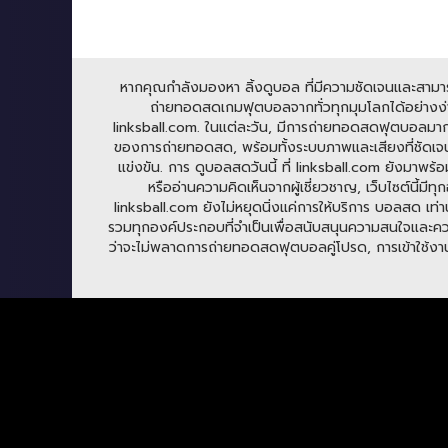
หากคุณกำลังมองหา ลิ้งดูบอล ที่มีความชัดเจนและสามารถร
ถ่ายทอดสดเกมฟุตบอลจากทั่วทุกมุมโลกได้อย่างง่าย
linksball.com. ในแต่ละวัน, มีการถ่ายทอดสดฟุตบอลมาก
ของการถ่ายทอดสด, พร้อมทั้งระบบภาพและเสียงที่ชัดเจน
แข่งขัน. การ ดูบอลสดวันนี้ ที่ linksball.com ยังมาพร้
หรืออ่านความคิดเห็นจากผู้เชี่ยวชาญ, เว็บไซต์นี้
linksball.com ยังไม่หยุดนิ่งแค่การให้บริการ บอลสด เท่าน
รวมทุกองค์ประกอบที่จำเป็นเพื่อสนับสนุนความสนใจและความ
ว่าจะไม่พลาดการถ่ายทอดสดฟุตบอลคู่โปรด, การเข้าใช้งาน li