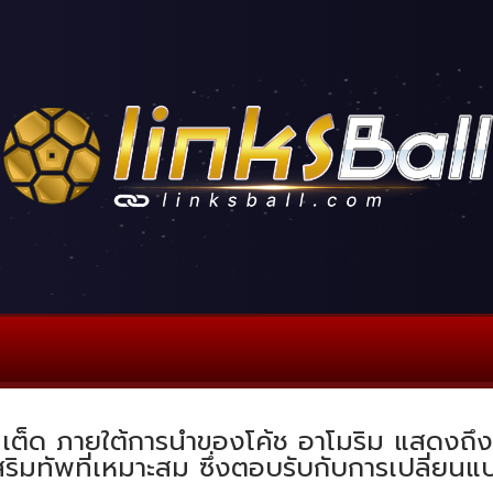
นเต็ด ภายใต้การนำของโค้ช อาโมริม แสดงถึ
สริมทัพที่เหมาะสม ซึ่งตอบรับกับการเปลี่ย