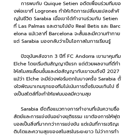
การพบกับ Quique Setien อดีตเพื่อนร่วมทีมขอ
งพ่อเขาที่ Logrones ทำให้เกิดการเปลี่ยนแปลงสำคั
ญในชีวิต Sarabia เมื่อเขาได้ทำงานร่วมกับ Setien
ที่ Las Palmas และตามไปยัง Real Betis และ Barc
elona แม้เวลาที่ Barcelona จะสั้นและมีความท้าทาย
แต่ Sarabia มองกลับว่าเป็นโอกาสในการเรียนรู้
ปัจจุบันหลังจาก 3 ปีที่ FC Andorra เขามาคุมทีม
Elche โดยเริ่มต้นสัญญาปีแรก แต่ด้วยผลงานที่ดีทำ
ให้สโมสรเลื่อนชั้นและต่อสัญญากับเขาจนถึงปี 2027
แม้ว่า Elche จะมีช่วงฟอร์มตกในบางครั้ง Sarabia ตั้
งใจพัฒนาเกมรุกของทีมไม่เน้นการตั้งรับจนเกินไป ซึ่
งเป็นสไตล์ที่จะทำให้แฟนบอลมีความสุข
Sarabia ยึดถือแนวทางการทำงานที่เน้นความซื่อ
สัตย์และการแข่งขันอย่างยุติธรรม เขาต้องการให้ฟุต
บอลเป็นสิ่งที่มากกว่าการแข่งขัน แต่เน้นที่การเจริญเ
ติบโตและความสุขของสโมสรในระยะยาว ไม่ว่าการทำ