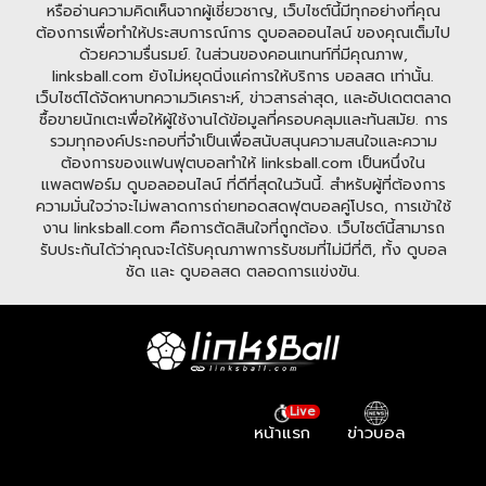
หรืออ่านความคิดเห็นจากผู้เชี่ยวชาญ, เว็บไซต์นี้มีทุกอย่างที่คุณ
ต้องการเพื่อทำให้ประสบการณ์การ ดูบอลออนไลน์ ของคุณเต็มไป
ด้วยความรื่นรมย์. ในส่วนของคอนเทนท์ที่มีคุณภาพ,
linksball.com ยังไม่หยุดนิ่งแค่การให้บริการ บอลสด เท่านั้น.
เว็บไซต์ได้จัดหาบทความวิเคราะห์, ข่าวสารล่าสุด, และอัปเดตตลาด
ซื้อขายนักเตะเพื่อให้ผู้ใช้งานได้ข้อมูลที่ครอบคลุมและทันสมัย. การ
รวมทุกองค์ประกอบที่จำเป็นเพื่อสนับสนุนความสนใจและความ
ต้องการของแฟนฟุตบอลทำให้ linksball.com เป็นหนึ่งใน
แพลตฟอร์ม ดูบอลออนไลน์ ที่ดีที่สุดในวันนี้. สำหรับผู้ที่ต้องการ
ความมั่นใจว่าจะไม่พลาดการถ่ายทอดสดฟุตบอลคู่โปรด, การเข้าใช้
งาน linksball.com คือการตัดสินใจที่ถูกต้อง. เว็บไซต์นี้สามารถ
รับประกันได้ว่าคุณจะได้รับคุณภาพการรับชมที่ไม่มีที่ติ, ทั้ง ดูบอล
ชัด และ ดูบอลสด ตลอดการแข่งขัน.
Live
หน้าแรก
ข่าวบอล