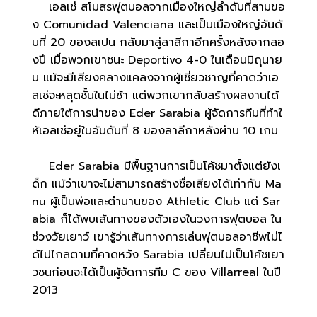
เอลเช่ สโมสรฟุตบอลจากเมืองใหญ่ลำดับที่สามขอ
ง Comunidad Valenciana และเป็นเมืองใหญ่อันดั
บที่ 20 ของสเปน กลับมาสู่ลาลีกาอีกครั้งหลังจากสอ
งปี เมื่อพวกเขาชนะ Deportivo 4-0 ในเดือนมิถุนาย
น แม้จะมีเสียงคลางแคลงจากผู้เชี่ยวชาญที่คาดว่าเอ
ลเช่จะหลุดชั้นในไม่ช้า แต่พวกเขากลับสร้างผลงานได้
ดีภายใต้การนำของ Eder Sarabia ผู้จัดการทีมที่ทำใ
ห้เอลเช่อยู่ในอันดับที่ 8 ของลาลีกาหลังผ่าน 10 เกม
Eder Sarabia มีพื้นฐานการเป็นโค้ชมาตั้งแต่ยังเ
ด็ก แม้ว่าเขาจะไม่สามารถสร้างชื่อเสียงได้เท่ากับ Ma
nu ผู้เป็นพ่อและตำนานของ Athletic Club แต่ Sar
abia ก็ได้พบเส้นทางของตัวเองในวงการฟุตบอล ใน
ช่วงวัยเยาว์ เขารู้ว่าเส้นทางการเล่นฟุตบอลอาชีพไม่ไ
ด้ไปไกลตามที่คาดหวัง Sarabia เปลี่ยนไปเป็นโค้ชเยา
วชนก่อนจะได้เป็นผู้จัดการทีม C ของ Villarreal ในปี
2013