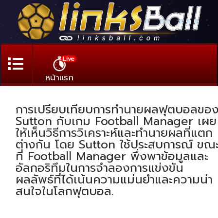
Live
หน้าแรก
การเปรียบเทียบการทำนายผลฟุตบอลขอ
Sutton กับเกม Football Manager เผย
ให้เห็นวิธีการวิเคราะห์และทำนายผลที่แตก
ต่างกัน โดย Sutton ใช้ประสบการณ์ ขณ
ที่ Football Manager พึ่งพาข้อมูลและ
อัลกอริทึมในการจำลองการแข่งขัน
ผลลัพธ์ที่ได้เน้นความแม่นยำและความน่า
สนใจในโลกฟุตบอล.