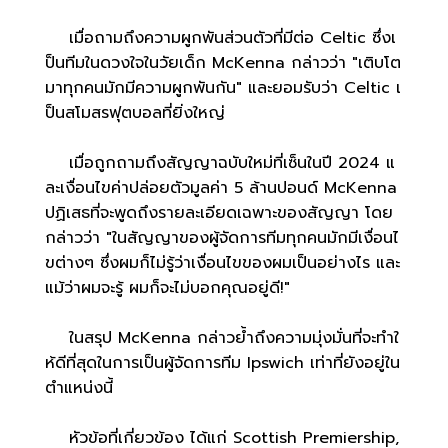
เมื่อถามถึงความผูกพันส่วนตัวที่มีต่อ Celtic ซึ่งเ
ป็นทีมในดวงใจในวัยเด็ก McKenna กล่าวว่า "เติบโต
มาทุกคนมักมีความผูกพันกัน" และยอมรับว่า Celtic เ
ป็นสโมสรฟุตบอลที่ยิ่งใหญ่
เมื่อถูกถามถึงสัญญาฉบับใหม่ที่เซ็นในปี 2024 แ
ละเงื่อนไขค่าปล่อยตัวมูลค่า 5 ล้านปอนด์ McKenna
ปฏิเสธที่จะพูดถึงรายละเอียดเฉพาะของสัญญา โดย
กล่าวว่า "ในสัญญาของผู้จัดการทีมทุกคนมักมีเงื่อนไ
ขต่างๆ ซึ่งผมก็ไม่รู้ว่าเงื่อนไขของผมเป็นอย่างไร และ
แม้ว่าผมจะรู้ ผมก็จะไม่บอกคุณอยู่ดี!"
ในสรุป McKenna กล่าวย้ำถึงความมุ่งมั่นที่จะทำใ
ห้ดีที่สุดในการเป็นผู้จัดการทีม Ipswich เท่าที่ยังอยู่ใน
ตำแหน่งนี้
หัวข้อที่เกี่ยวข้อง ได้แก่ Scottish Premiership,