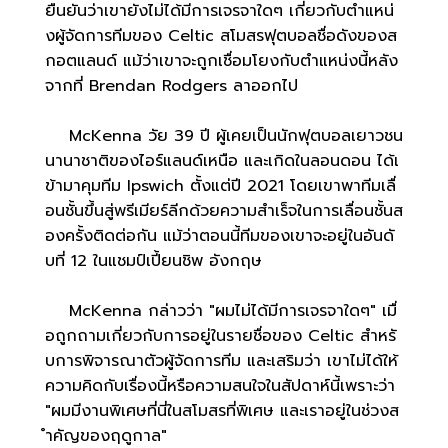
ยืนยันว่าเขายังไม่ได้มีการเจรจาใดๆ เกี่ยวกับตำแหน่
งผู้จัดการทีมของ Celtic สโมสรฟุตบอลชื่อดังของส
กอตแลนด์ แม้ว่าเขาจะถูกเชื่อมโยงกับตำแหน่งนี้หลัง
จากที่ Brendan Rodgers ลาออกไป
McKenna วัย 39 ปี ผู้เคยเป็นนักฟุตบอลเยาวชน
นานาชาติของไอร์แลนด์เหนือ และเกิดในลอนดอน ได้เ
ข้ามาคุมทีม Ipswich ตั้งแต่ปี 2021 โดยเขาพาทีมเลื่
อนชั้นขึ้นสู่พรีเมียร์ลีกด้วยความสำเร็จในการเลื่อนชั้นส
องครั้งติดต่อกัน แม้ว่าตอนนี้ทีมของเขาจะอยู่ในอันดั
บที่ 12 ในแชมป์เปี้ยนชิพ อังกฤษ
McKenna กล่าวว่า "ผมไม่ได้มีการเจรจาใดๆ" เมื่
อถูกถามเกี่ยวกับการอยู่ในรายชื่อของ Celtic สำหรั
บการพิจารณาตัวผู้จัดการทีม และเสริมว่า เขาไม่ได้ให้
ความคิดกับเรื่องนี้หรือความสนใจในสัปดาห์นี้เพราะว่า
"ผมมีงานพิเศษที่นี่ในสโมสรที่พิเศษ และเราอยู่ในช่วงส
ำคัญของฤดูกาล"