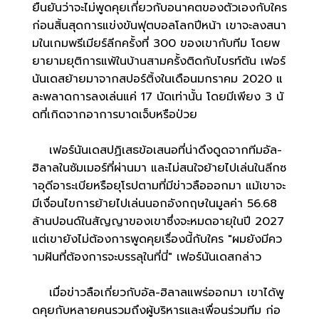
ยืนยันว่าจะไม่พูดคุยเกี่ยวกับอนาคตของตัวเองกับใคร
ก่อนสิ้นสุดการแข่งขันฟุตบอลโลกปีหน้า เขาจะลงสนา
มในเกมพรีเมียร์ลีกครั้งที่ 300 ของเขากับทีม โดยพ
ยายามยุติการแพ้ในบ้านสามครั้งติดกับไบรท์ตัน เฟอร์
นันเดสย้ายมาจากสปอร์ติ้งในเดือนมกราคม 2020 แ
ละพลาดการลงเล่นแค่ 17 นัดเท่านั้น โดยมีเพียง 3 นั
ดที่เกิดจากอาการบาดเจ็บหรือป่วย
เฟอร์นันเดสปฏิเสธข้อเสนอที่น่าดึงดูดจากทีมอัล-
ฮิลาลในซัมเมอร์ที่ผ่านมา และไม่สนใจย้ายไปเล่นในลีกซ
าอุดีอาระเบียหรือยุโรปตามที่มีข่าวลือออกมา แม้เขาจะ
มีเงื่อนไขการย้ายไปเล่นนอกอังกฤษในมูลค่า 56.68
ล้านปอนด์ในสัญญาของเขาซึ่งจะหมดอายุในปี 2027
แต่เขายังไม่ต้องการพูดคุยเรื่องนี้กับใคร "ผมยังมีคว
ามฝันที่ต้องการจะบรรลุในที่นี่" เฟอร์นันเดสกล่าว
เมื่อข่าวลือเกี่ยวกับอัล-ฮิลาลแพร่ออกมา เขาได้พู
ดคุยกับหลายคนรวมถึงผู้บริหารและเพื่อนร่วมทีม ก่อ