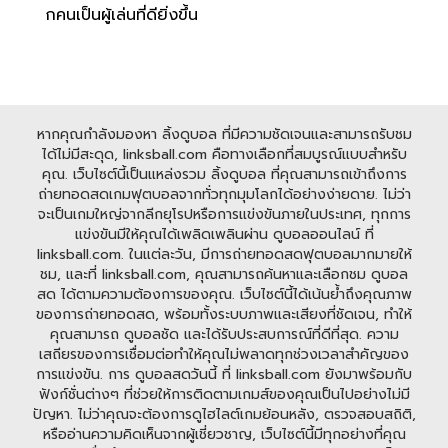
กคนเป็นผู้เล่นที่ดียิ่งขึ้น
หากคุณกำลังมองหา ลิ้งดูบอล ที่มีความชัดเจนและสามารถรับชม
ได้ไม่มีสะดุด, linksball.com คือทางเลือกที่สมบูรณ์แบบสำหรับ
คุณ. เว็บไซต์นี้เป็นแหล่งรวม ลิ้งดูบอล ที่คุณสามารถเข้าถึงการ
ถ่ายทอดสดเกมฟุตบอลจากทั่วทุกมุมโลกได้อย่างง่ายดาย. ไม่ว่า
จะเป็นเกมใหญ่จากลีกยุโรปหรือการแข่งขันภายในประเทศ, ทุกการ
แข่งขันมีให้คุณได้เพลิดเพลินผ่าน ดูบอลออนไลน์ ที่
linksball.com. ในแต่ละวัน, มีการถ่ายทอดสดฟุตบอลมากมายให้
ชม, และที่ linksball.com, คุณสามารถค้นหาและเลือกชม ดูบอล
สด ได้ตามความต้องการของคุณ. เว็บไซต์นี้ได้เน้นย้ำถึงคุณภาพ
ของการถ่ายทอดสด, พร้อมทั้งระบบภาพและเสียงที่ชัดเจน, ทำให้
คุณสามารถ ดูบอลชัด และได้รับประสบการณ์ที่ดีที่สุด. ความ
เสถียรของการเชื่อมต่อทำให้คุณไม่พลาดทุกช่วงเวลาสำคัญของ
การแข่งขัน. การ ดูบอลสดวันนี้ ที่ linksball.com ยังมาพร้อมกับ
ฟังก์ชั่นต่างๆ ที่ช่วยให้การติดตามเกมส์ของคุณเป็นไปอย่างไม่มี
ปัญหา. ไม่ว่าคุณจะต้องการดูไฮไลต์เกมย้อนหลัง, ตรวจสอบสถิติ,
หรืออ่านความคิดเห็นจากผู้เชี่ยวชาญ, เว็บไซต์นี้มีทุกอย่างที่คุณ