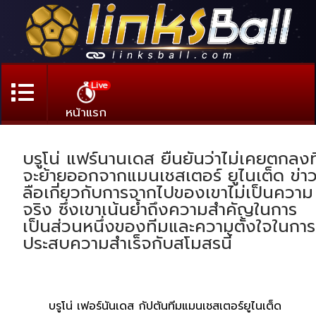
Live
หน้าแรก
บรูโน่ แฟร์นานเดส ยืนยันว่าไม่เคยตกลงที
จะย้ายออกจากแมนเชสเตอร์ ยูไนเต็ด ข่า
ลือเกี่ยวกับการจากไปของเขาไม่เป็นความ
จริง ซึ่งเขาเน้นย้ำถึงความสำคัญในการ
เป็นส่วนหนึ่งของทีมและความตั้งใจในการ
ประสบความสำเร็จกับสโมสรนี้
บรูโน่ เฟอร์นันเดส กัปตันทีมแมนเชสเตอร์ยูไนเต็ด