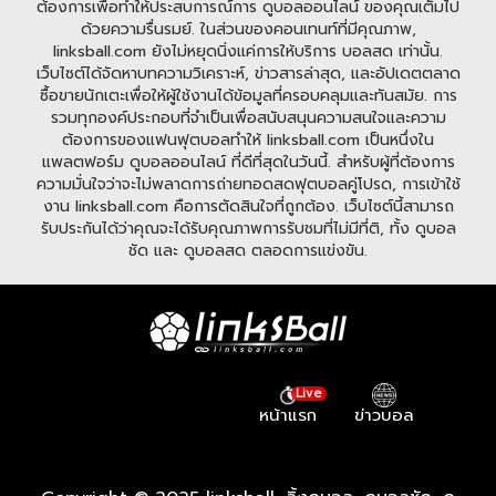
ต้องการเพื่อทำให้ประสบการณ์การ ดูบอลออนไลน์ ของคุณเต็มไป
ด้วยความรื่นรมย์. ในส่วนของคอนเทนท์ที่มีคุณภาพ,
linksball.com ยังไม่หยุดนิ่งแค่การให้บริการ บอลสด เท่านั้น.
เว็บไซต์ได้จัดหาบทความวิเคราะห์, ข่าวสารล่าสุด, และอัปเดตตลาด
ซื้อขายนักเตะเพื่อให้ผู้ใช้งานได้ข้อมูลที่ครอบคลุมและทันสมัย. การ
รวมทุกองค์ประกอบที่จำเป็นเพื่อสนับสนุนความสนใจและความ
ต้องการของแฟนฟุตบอลทำให้ linksball.com เป็นหนึ่งใน
แพลตฟอร์ม ดูบอลออนไลน์ ที่ดีที่สุดในวันนี้. สำหรับผู้ที่ต้องการ
ความมั่นใจว่าจะไม่พลาดการถ่ายทอดสดฟุตบอลคู่โปรด, การเข้าใช้
งาน linksball.com คือการตัดสินใจที่ถูกต้อง. เว็บไซต์นี้สามารถ
รับประกันได้ว่าคุณจะได้รับคุณภาพการรับชมที่ไม่มีที่ติ, ทั้ง ดูบอล
ชัด และ ดูบอลสด ตลอดการแข่งขัน.
Live
หน้าแรก
ข่าวบอล