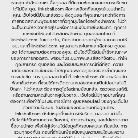
หากคุณกำลังมองหา ลิ้งดูบอล ที่มีความชัดเจนและสามารถรับชม
ได้ไม่มีสะดุด, linksball.com คือทางเลือกที่สมบูรณ์แบบสำหรับ
คุณ. เว็บไซต์นี้เป็นแหล่งรวม ลิ้งดูบอล ที่คุณสามารถเข้าถึงการ
ถ่ายทอดสดเกมฟุตบอลจากทั่วทุกมุมโลกได้อย่างง่ายดาย. ไม่ว่า
จะเป็นเกมใหญ่จากลีกยุโรปหรือการแข่งขันภายในประเทศ, ทุกการ
แข่งขันมีให้คุณได้เพลิดเพลินผ่าน ดูบอลออนไลน์ ที่
linksball.com. ในแต่ละวัน, มีการถ่ายทอดสดฟุตบอลมากมายให้
ชม, และที่ linksball.com, คุณสามารถค้นหาและเลือกชม ดูบอล
สด ได้ตามความต้องการของคุณ. เว็บไซต์นี้ได้เน้นย้ำถึงคุณภาพ
ของการถ่ายทอดสด, พร้อมทั้งระบบภาพและเสียงที่ชัดเจน, ทำให้
คุณสามารถ ดูบอลชัด และได้รับประสบการณ์ที่ดีที่สุด. ความ
เสถียรของการเชื่อมต่อทำให้คุณไม่พลาดทุกช่วงเวลาสำคัญของ
การแข่งขัน. การ ดูบอลสดวันนี้ ที่ linksball.com ยังมาพร้อมกับ
ฟังก์ชั่นต่างๆ ที่ช่วยให้การติดตามเกมส์ของคุณเป็นไปอย่างไม่มี
ปัญหา. ไม่ว่าคุณจะต้องการดูไฮไลต์เกมย้อนหลัง, ตรวจสอบสถิติ,
หรืออ่านความคิดเห็นจากผู้เชี่ยวชาญ, เว็บไซต์นี้มีทุกอย่างที่คุณ
ต้องการเพื่อทำให้ประสบการณ์การ ดูบอลออนไลน์ ของคุณเต็มไป
ด้วยความรื่นรมย์. ในส่วนของคอนเทนท์ที่มีคุณภาพ,
linksball.com ยังไม่หยุดนิ่งแค่การให้บริการ บอลสด เท่านั้น.
เว็บไซต์ได้จัดหาบทความวิเคราะห์, ข่าวสารล่าสุด, และอัปเดตตลาด
ซื้อขายนักเตะเพื่อให้ผู้ใช้งานได้ข้อมูลที่ครอบคลุมและทันสมัย. การ
รวมทุกองค์ประกอบที่จำเป็นเพื่อสนับสนุนความสนใจและความ