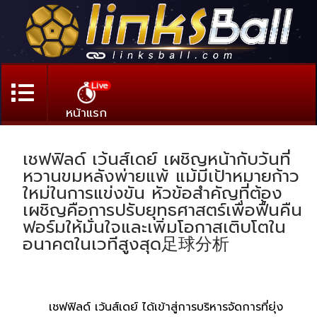
Live
หน้าแรก
เชฟฟิลด์ เว้นส์เดย์ เผชิญหน้ากับวันที่
หวานขมหลังพ่ายแพ้ แม้มีเป้าหมายก้าว
ใหม่ในการแข่งขัน หัวข้อสำคัญที่ต้อง
เผชิญคือการปรับยุทธศาสตร์เพื่อฟื้นคืน
ฟอร์มให้มั่นใจและเพิ่มโอกาสเติบโตใน
อนาคตในเวทีสูงสุด足球分析
เชฟฟิลด์ เว้นส์เดย์ ได้เข้าสู่การบริหารจัดการที่ยุ่ง