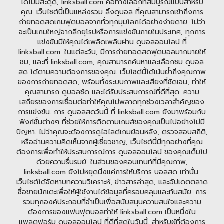
ได้ไม่มีสะดุด, linksball.com คือทางเลือกที่สมบูรณ์แบบสำหรับ
คุณ. เว็บไซต์นี้เป็นแหล่งรวม ลิ้งดูบอล ที่คุณสามารถเข้าถึงการ
ถ่ายทอดสดเกมฟุตบอลจากทั่วทุกมุมโลกได้อย่างง่ายดาย. ไม่ว่า
จะเป็นเกมใหญ่จากลีกยุโรปหรือการแข่งขันภายในประเทศ, ทุกการ
แข่งขันมีให้คุณได้เพลิดเพลินผ่าน ดูบอลออนไลน์ ที่
linksball.com. ในแต่ละวัน, มีการถ่ายทอดสดฟุตบอลมากมายให้
ชม, และที่ linksball.com, คุณสามารถค้นหาและเลือกชม ดูบอล
สด ได้ตามความต้องการของคุณ. เว็บไซต์นี้ได้เน้นย้ำถึงคุณภาพ
ของการถ่ายทอดสด, พร้อมทั้งระบบภาพและเสียงที่ชัดเจน, ทำให้
คุณสามารถ ดูบอลชัด และได้รับประสบการณ์ที่ดีที่สุด. ความ
เสถียรของการเชื่อมต่อทำให้คุณไม่พลาดทุกช่วงเวลาสำคัญของ
การแข่งขัน. การ ดูบอลสดวันนี้ ที่ linksball.com ยังมาพร้อมกับ
ฟังก์ชั่นต่างๆ ที่ช่วยให้การติดตามเกมส์ของคุณเป็นไปอย่างไม่มี
ปัญหา. ไม่ว่าคุณจะต้องการดูไฮไลต์เกมย้อนหลัง, ตรวจสอบสถิติ,
หรืออ่านความคิดเห็นจากผู้เชี่ยวชาญ, เว็บไซต์นี้มีทุกอย่างที่คุณ
ต้องการเพื่อทำให้ประสบการณ์การ ดูบอลออนไลน์ ของคุณเต็มไป
ด้วยความรื่นรมย์. ในส่วนของคอนเทนท์ที่มีคุณภาพ,
linksball.com ยังไม่หยุดนิ่งแค่การให้บริการ บอลสด เท่านั้น.
เว็บไซต์ได้จัดหาบทความวิเคราะห์, ข่าวสารล่าสุด, และอัปเดตตลาด
ซื้อขายนักเตะเพื่อให้ผู้ใช้งานได้ข้อมูลที่ครอบคลุมและทันสมัย. การ
รวมทุกองค์ประกอบที่จำเป็นเพื่อสนับสนุนความสนใจและความ
ต้องการของแฟนฟุตบอลทำให้ linksball.com เป็นหนึ่งใน
แพลตฟอร์ม ดูบอลออนไลน์ ที่ดีที่สุดในวันนี้. สำหรับผู้ที่ต้องการ