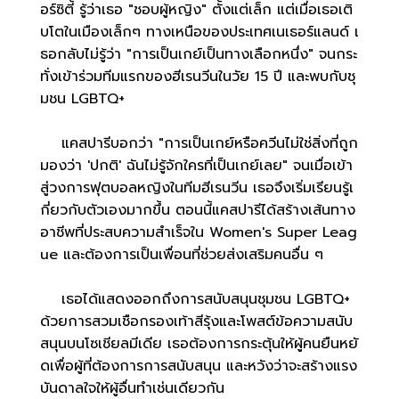
อร์ซิตี้ รู้ว่าเธอ "ชอบผู้หญิง" ตั้งแต่เล็ก แต่เมื่อเธอเติ
บโตในเมืองเล็กๆ ทางเหนือของประเทศเนเธอร์แลนด์ เ
ธอกลับไม่รู้ว่า "การเป็นเกย์เป็นทางเลือกหนึ่ง" จนกระ
ทั่งเข้าร่วมทีมแรกของฮีเรนวีนในวัย 15 ปี และพบกับชุ
มชน LGBTQ+
แคสปารีบอกว่า "การเป็นเกย์หรือควีนไม่ใช่สิ่งที่ถูก
มองว่า 'ปกติ' ฉันไม่รู้จักใครที่เป็นเกย์เลย" จนเมื่อเข้า
สู่วงการฟุตบอลหญิงในทีมฮีเรนวีน เธอจึงเริ่มเรียนรู้เ
กี่ยวกับตัวเองมากขึ้น ตอนนี้แคสปารีได้สร้างเส้นทาง
อาชีพที่ประสบความสำเร็จใน Women's Super Leag
ue และต้องการเป็นเพื่อนที่ช่วยส่งเสริมคนอื่น ๆ
เธอได้แสดงออกถึงการสนับสนุนชุมชน LGBTQ+
ด้วยการสวมเชือกรองเท้าสีรุ้งและโพสต์ข้อความสนับ
สนุนบนโซเชียลมีเดีย เธอต้องการกระตุ้นให้ผู้คนยืนหยั
ดเพื่อผู้ที่ต้องการการสนับสนุน และหวังว่าจะสร้างแรง
บันดาลใจให้ผู้อื่นทำเช่นเดียวกัน