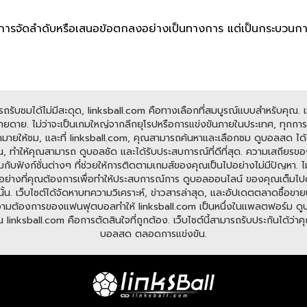
ใช่การจัดลำดับหรือเสนอข้อตกลงอย่างเป็นทางการ แต่เป็นกระบวนก
ับชมได้ไม่มีสะดุด, linksball.com คือทางเลือกที่สมบูรณ์แบบสำหรับคุณ. เว็
ดาย. ไม่ว่าจะเป็นเกมใหญ่จากลีกยุโรปหรือการแข่งขันภายในประเทศ, ทุกการแข
มายให้ชม, และที่ linksball.com, คุณสามารถค้นหาและเลือกชม ดูบอลสด ได้ต
, ทำให้คุณสามารถ ดูบอลชัด และได้รับประสบการณ์ที่ดีที่สุด. ความเสถียรข
อมกับฟังก์ชั่นต่างๆ ที่ช่วยให้การติดตามเกมส์ของคุณเป็นไปอย่างไม่มีปัญหา
มีทุกอย่างที่คุณต้องการเพื่อทำให้ประสบการณ์การ ดูบอลออนไลน์ ของคุณเต็มไ
ั้น. เว็บไซต์ได้จัดหาบทความวิเคราะห์, ข่าวสารล่าสุด, และอัปเดตตลาดซื้อขายนั
ต้องการของแฟนฟุตบอลทำให้ linksball.com เป็นหนึ่งในแพลตฟอร์ม ดูบอลออนไ
nksball.com คือการตัดสินใจที่ถูกต้อง. เว็บไซต์นี้สามารถรับประกันได้ว่าคุณจ
บอลสด ตลอดการแข่งขัน.