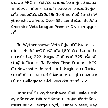
shawe AFC กำลังได้รับความสนใจจากผู้คนจำนวนม
าก เนื่องจากทีมทหารผ่านศึกของพวกเขารวมถึงผู้เล่
นที่เคยแข่งขันในพรีเมียร์ลีกถึง 9 คน ทีมนี้เรียกว่า W
ythenshawe Vets Over-35s และเข้าร่วมแข่งขันใน
Cheshire Vets League Premier Division ฤดูกา
ลนี้
ทีม Wythenshawe Vets มีผู้เล่นที่มีประสบการ
ณ์การแข่งขันในพรีเมียร์ลีกถึง 1,801 นัด ประกอบด้ว
ยการทำประตู 222 ประตูและติดทีมชาติ 325 ครั้ง หนึ่
งในผู้เล่นที่โดดเด่นคือ Papiss Cisse ที่เคยลงแข่งให้
กับ Newcastle United และทำประตูในเกมเดบิวต์ขอ
งเขากับทีมเก่าของเขาได้ทั้งหมด 6 ประตูในเกมชนะแช
มป์เก่า Collegiate Old Boys ด้วยสกอร์ 6-2
นอกจากนี้ทีม Wythenshawe ยังมี Emile Hesk
ey อดีตกองหน้าทีมชาติอังกฤษ และผู้เล่นชื่อดังอีกห
ลายคนอย่าง George Boyd, Oumar Niasse, May