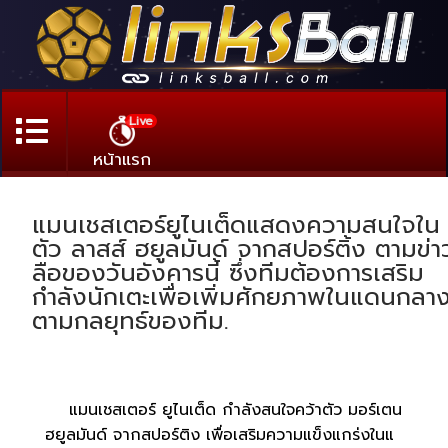
Live
หน้าแรก
แมนเชสเตอร์ยูไนเต็ดแสดงความสนใจใน
ตัว ลาสส์ ฮยูลมันด์ จากสปอร์ติ้ง ตามข่า
ลือของวันอังคารนี้ ซึ่งทีมต้องการเสริม
กำลังนักเตะเพื่อเพิ่มศักยภาพในแดนกลา
ตามกลยุทธ์ของทีม.
แมนเชสเตอร์ ยูไนเต็ด กำลังสนใจคว้าตัว มอร์เตน
ฮยูลมันด์ จากสปอร์ติง เพื่อเสริมความแข็งแกร่งในแ