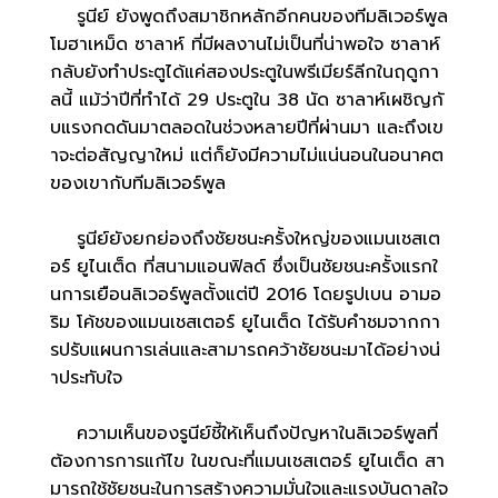
รูนีย์ ยังพูดถึงสมาชิกหลักอีกคนของทีมลิเวอร์พูล
โมฮาเหม็ด ซาลาห์ ที่มีผลงานไม่เป็นที่น่าพอใจ ซาลาห์
กลับยังทำประตูได้แค่สองประตูในพรีเมียร์ลีกในฤดูกา
ลนี้ แม้ว่าปีที่ทำได้ 29 ประตูใน 38 นัด ซาลาห์เผชิญกั
บแรงกดดันมาตลอดในช่วงหลายปีที่ผ่านมา และถึงเข
าจะต่อสัญญาใหม่ แต่ก็ยังมีความไม่แน่นอนในอนาคต
ของเขากับทีมลิเวอร์พูล
รูนีย์ยังยกย่องถึงชัยชนะครั้งใหญ่ของแมนเชสเต
อร์ ยูไนเต็ด ที่สนามแอนฟิลด์ ซึ่งเป็นชัยชนะครั้งแรกใ
นการเยือนลิเวอร์พูลตั้งแต่ปี 2016 โดยรูปเบน อามอ
ริม โค้ชของแมนเชสเตอร์ ยูไนเต็ด ได้รับคำชมจากกา
รปรับแผนการเล่นและสามารถคว้าชัยชนะมาได้อย่างน่
าประทับใจ
ความเห็นของรูนีย์ชี้ให้เห็นถึงปัญหาในลิเวอร์พูลที่
ต้องการการแก้ไข ในขณะที่แมนเชสเตอร์ ยูไนเต็ด สา
มารถใช้ชัยชนะในการสร้างความมั่นใจและแรงบันดาลใจ