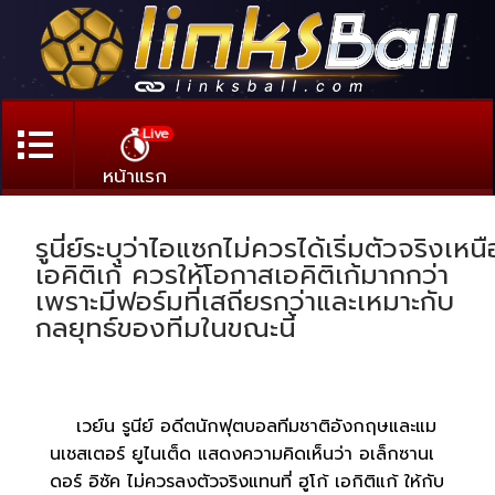
Live
หน้าแรก
รูนี่ย์ระบุว่าไอแซกไม่ควรได้เริ่มตัวจริงเหนื
เอคิติเก้ ควรให้โอกาสเอคิติเก้มากกว่า
เพราะมีฟอร์มที่เสถียรกว่าและเหมาะกับ
กลยุทธ์ของทีมในขณะนี้
เวย์น รูนีย์ อดีตนักฟุตบอลทีมชาติอังกฤษและแม
นเชสเตอร์ ยูไนเต็ด แสดงความคิดเห็นว่า อเล็กซานเ
ดอร์ อิซัค ไม่ควรลงตัวจริงแทนที่ ฮูโก้ เอกิติแก้ ให้กับ