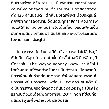
ทีมลิเวอร์พูล อิซัค อายุ 25 ปี เพิ่งย้ายมาจากนิวคาสเ
ซิลมายังลิเวอร์พูลในต้นเดือนกันยายน ด้วยค่าตัวสูง
ถึง 125 ล้านปอนด์ แต่กลับยิงได้เพียงหนึ่งประตูในลี
กคัพจากการลงสนามเจ็ดนัดในทุกรายการ ส่วนการพ่
ายแพ้ให้กับแมนเชสเตอร์ ยูไนเต็ดที่สนามแอนฟิลด์เป็น
นัดที่สามติดต่อกันในพรีเมียร์ลีกที่เขาลงตัวจริงแต่ยัง
ไม่สามารถทำประตูได้
ในทางตรงกันข้าม เอกิติแก้ สามารถทำได้สี่ประตูใ
ห้กับลิเวอร์พูล โดยสามในนั้นเกิดขึ้นในพรีเมียร์ลีก รูนี
ย์กล่าวใน "The Wayne Rooney Show" ว่า อิซัคไม่
ได้ทำผลงานที่ดีพอสำหรับการเป็นตัวจริง เนื่องจากไม่
มีการฝึกฝนในช่วงก่อนฤดูกาล ทำให้เสียความพร้อมใ
นการแข่งขัน การพ่ายแพ้ต่อแมนเชสเตอร์ ยูไนเต็ด ยั
งเป็นการพ่ายครั้งที่สี่ติดต่อกันของลิเวอร์พูล เป็นครั้ง
แรกนับตั้งแต่เดือนพฤศจิกายน 2014 ทั้งๆ ที่ซีซั่นก่อ
นลิเวอร์พูลเพิ่งคว้าแชมป์พรีเมียร์ลีก