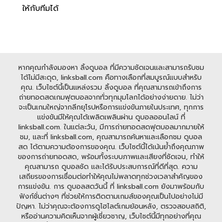
ให้กับทีมได้
หากคุณกำลังมองหา ลิ้งดูบอล ที่มีความชัดเจนและสามารถรับชม
ได้ไม่มีสะดุด, linksball.com คือทางเลือกที่สมบูรณ์แบบสำหรับ
คุณ. เว็บไซต์นี้เป็นแหล่งรวม ลิ้งดูบอล ที่คุณสามารถเข้าถึงการ
ถ่ายทอดสดเกมฟุตบอลจากทั่วทุกมุมโลกได้อย่างง่ายดาย. ไม่ว่า
จะเป็นเกมใหญ่จากลีกยุโรปหรือการแข่งขันภายในประเทศ, ทุกการ
แข่งขันมีให้คุณได้เพลิดเพลินผ่าน ดูบอลออนไลน์ ที่
linksball.com. ในแต่ละวัน, มีการถ่ายทอดสดฟุตบอลมากมายให้
ชม, และที่ linksball.com, คุณสามารถค้นหาและเลือกชม ดูบอล
สด ได้ตามความต้องการของคุณ. เว็บไซต์นี้ได้เน้นย้ำถึงคุณภาพ
ของการถ่ายทอดสด, พร้อมทั้งระบบภาพและเสียงที่ชัดเจน, ทำให้
คุณสามารถ ดูบอลชัด และได้รับประสบการณ์ที่ดีที่สุด. ความ
เสถียรของการเชื่อมต่อทำให้คุณไม่พลาดทุกช่วงเวลาสำคัญของ
การแข่งขัน. การ ดูบอลสดวันนี้ ที่ linksball.com ยังมาพร้อมกับ
ฟังก์ชั่นต่างๆ ที่ช่วยให้การติดตามเกมส์ของคุณเป็นไปอย่างไม่มี
ปัญหา. ไม่ว่าคุณจะต้องการดูไฮไลต์เกมย้อนหลัง, ตรวจสอบสถิติ,
หรืออ่านความคิดเห็นจากผู้เชี่ยวชาญ, เว็บไซต์นี้มีทุกอย่างที่คุณ