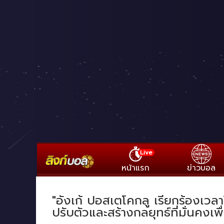
Live
หน้าแรก
ข่าวบอล
"อังเก้ ปอสเตโคกลู เรียกร้องเว
ปรับตัวและสร้างกลยุทธ์ที่มั่นคงเ