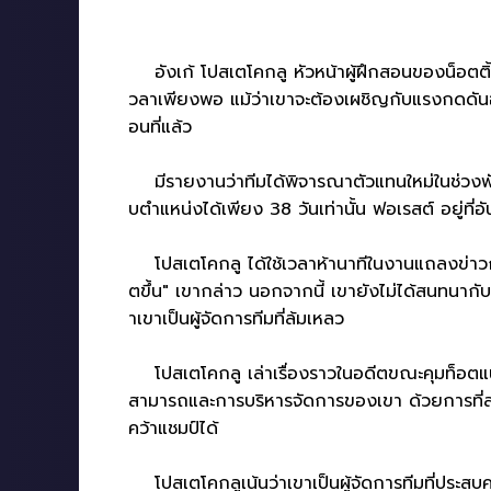
อังเก้ โปสเตโคกลู หัวหน้าผู้ฝึกสอนของน็อตติ
วลาเพียงพอ แม้ว่าเขาจะต้องเผชิญกับแรงกดดันอย
อนที่แล้ว
มีรายงานว่าทีมได้พิจารณาตัวแทนใหม่ในช่วงพักการแ
บตำแหน่งได้เพียง 38 วันเท่านั้น ฟอเรสต์ อยู่ที่อ
โปสเตโคกลู ได้ใช้เวลาห้านาทีในงานแถลงข่าวก่
ตขึ้น" เขากล่าว นอกจากนี้ เขายังไม่ได้สนทนากั
าเขาเป็นผู้จัดการทีมที่ล้มเหลว
โปสเตโคกลู เล่าเรื่องราวในอดีตขณะคุมท็อตแน่ม 
สามารถและการบริหารจัดการของเขา ด้วยการที่สเปอ
คว้าแชมป์ได้
โปสเตโคกลูเน้นว่าเขาเป็นผู้จัดการทีมที่ประสบคว