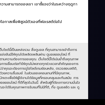
นถึงความสามารถของเขา เขาชี้แจงว่าในระหว่างฤดูกา
กาสเพื่อพิสูจน์ตัวเองที่ฟอเรสต์ต่อไป
บไซต์นี้เป็นแหล่งรวม ลิ้งดูบอล ที่คุณสามารถเข้าถึงการ
่งขันมีให้คุณได้เพลิดเพลินผ่าน ดูบอลออนไลน์ ที่
ามความต้องการของคุณ. เว็บไซต์นี้ได้เน้นย้ำถึงคุณภาพ
องการเชื่อมต่อทำให้คุณไม่พลาดทุกช่วงเวลาสำคัญของการ
. ไม่ว่าคุณจะต้องการดูไฮไลต์เกมย้อนหลัง, ตรวจสอบสถิติ,
ปด้วยความรื่นรมย์. ในส่วนของคอนเทนท์ที่มีคุณภาพ,
กเตะเพื่อให้ผู้ใช้งานได้ข้อมูลที่ครอบคลุมและทันสมัย. การ
ลน์ ที่ดีที่สุดในวันนี้. สำหรับผู้ที่ต้องการความมั่นใจ
ะได้รับคุณภาพการรับชมที่ไม่มีที่ติ, ทั้ง ดูบอลชัด และ ดู