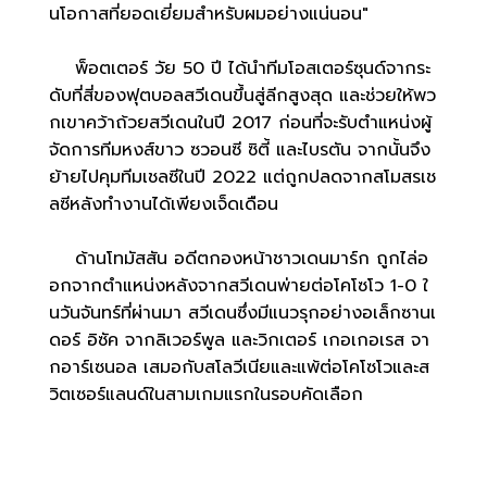
นโอกาสที่ยอดเยี่ยมสำหรับผมอย่างแน่นอน"
พ็อตเตอร์ วัย 50 ปี ได้นำทีมโอสเตอร์ซุนด์จากระ
ดับที่สี่ของฟุตบอลสวีเดนขึ้นสู่ลีกสูงสุด และช่วยให้พว
กเขาคว้าถ้วยสวีเดนในปี 2017 ก่อนที่จะรับตำแหน่งผู้
จัดการทีมหงส์ขาว ซวอนซี ซิตี้ และไบรตัน จากนั้นจึง
ย้ายไปคุมทีมเชลซีในปี 2022 แต่ถูกปลดจากสโมสรเช
ลซีหลังทำงานได้เพียงเจ็ดเดือน
ด้านโทมัสสัน อดีตกองหน้าชาวเดนมาร์ก ถูกไล่อ
อกจากตำแหน่งหลังจากสวีเดนพ่ายต่อโคโซโว 1-0 ใ
นวันจันทร์ที่ผ่านมา สวีเดนซึ่งมีแนวรุกอย่างอเล็กซานเ
ดอร์ อิซัค จากลิเวอร์พูล และวิกเตอร์ เกอเกอเรส จา
กอาร์เซนอล เสมอกับสโลวีเนียและแพ้ต่อโคโซโวและส
วิตเซอร์แลนด์ในสามเกมแรกในรอบคัดเลือก