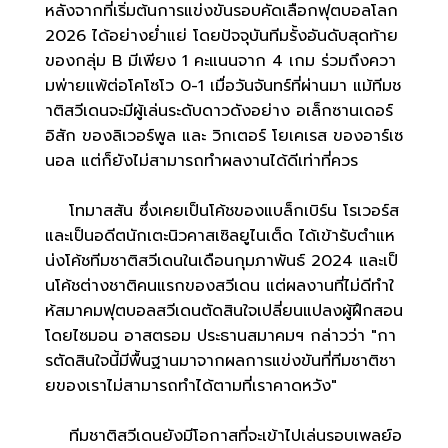
หลังจากที่เริ่มต้นการแข่งขันรอบคัดเลือกฟุตบอลโลก
2026 ได้อย่างย่ำแย่ โดยปัจจุบันทีมรั้งอันดับสุดท้าย
ของกลุ่ม B มีเพียง 1 คะแนนจาก 4 เกม ร่วมถึงควา
มพ่ายแพ้ต่อโคโซโว 0-1 เมื่อวันจันทร์ที่ผ่านมา แม้ทีมช
าติสวีเดนจะมีผู้เล่นระดับดาวดังอย่าง อเล็กซานเดอร์
อิสัก ของลิเวอร์พูล และ วิกเตอร์ โยเคเรส ของอาร์เซ
นอล แต่ก็ยังไม่สามารถทำผลงานได้ดีเท่าที่ควร
โทมาสสัน ซึ่งเคยเป็นโค้ชของแบล็กเบิร์น โรเวอร์ส
และเป็นอดีตนักเตะนิวคาสเซิลยูไนเต็ด ได้เข้ารับตำแห
น่งโค้ชทีมชาติสวีเดนในเดือนกุมภาพันธ์ 2024 และเป็
นโค้ชต่างชาติคนแรกของสวีเดน แต่ผลงานที่ไม่ดีทำใ
ห้สมาคมฟุตบอลสวีเดนตัดสินใจเปลี่ยนแปลงผู้ฝึกสอน
โดยไซมอน อาสตรอม ประธานสมาคมฯ กล่าวว่า "กา
รตัดสินใจนี้มีพื้นฐานมาจากผลการแข่งขันที่ทีมชาติชา
ยของเราไม่สามารถทำได้ตามที่เราคาดหวัง"
ทีมชาติสวีเดนยังมีโอกาสที่จะเข้าไปเล่นรอบเพลย์อ