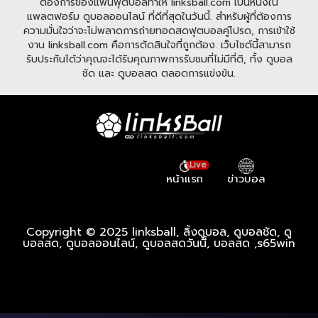
ต้องการของแฟนฟุตบอลทำให้ linksball.com เป็นหนึ่งใน
แพลตฟอร์ม ดูบอลออนไลน์ ที่ดีที่สุดในวันนี้. สำหรับผู้ที่ต้องการ
ความมั่นใจว่าจะไม่พลาดการถ่ายทอดสดฟุตบอลคู่โปรด, การเข้าใช้
งาน linksball.com คือการตัดสินใจที่ถูกต้อง. เว็บไซต์นี้สามารถ
รับประกันได้ว่าคุณจะได้รับคุณภาพการรับชมที่ไม่มีที่ติ, ทั้ง ดูบอล
ชัด และ ดูบอลสด ตลอดการแข่งขัน.
Live
หน้าแรก
ข่าวบอล
Copyright © 2025 linksball, ลิ้งดูบอล, ดูบอลชัด, ดู
บอลสด, ดูบอลออนไลน์, ดูบอลสดวันนี้, บอลสด ,
s65win