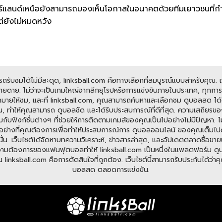
ไอร์แลนด์เหนือยังสามารถมองเห็นโอกาสในอนาคตด้วยทีมเยาวชนที่ก
แต่ยังไม่หมดหวัง
ับชมได้ไม่มีสะดุด, linksball.com คือทางเลือกที่สมบูรณ์แบบสำหรับคุณ. เว็
ดาย. ไม่ว่าจะเป็นเกมใหญ่จากลีกยุโรปหรือการแข่งขันภายในประเทศ, ทุกการแข
มายให้ชม, และที่ linksball.com, คุณสามารถค้นหาและเลือกชม ดูบอลสด ได้ต
, ทำให้คุณสามารถ ดูบอลชัด และได้รับประสบการณ์ที่ดีที่สุด. ความเสถียรข
อมกับฟังก์ชั่นต่างๆ ที่ช่วยให้การติดตามเกมส์ของคุณเป็นไปอย่างไม่มีปัญหา
มีทุกอย่างที่คุณต้องการเพื่อทำให้ประสบการณ์การ ดูบอลออนไลน์ ของคุณเต็มไ
ั้น. เว็บไซต์ได้จัดหาบทความวิเคราะห์, ข่าวสารล่าสุด, และอัปเดตตลาดซื้อขายนั
ต้องการของแฟนฟุตบอลทำให้ linksball.com เป็นหนึ่งในแพลตฟอร์ม ดูบอลออนไ
nksball.com คือการตัดสินใจที่ถูกต้อง. เว็บไซต์นี้สามารถรับประกันได้ว่าคุณจ
บอลสด ตลอดการแข่งขัน.