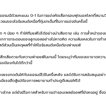
รมนีด้วยคะแนน 0-1 ในการแข่งคัดเลือกรอบฟุตบอลโลกที่สนามวินด
นของไอร์แลนด์เหนือที่ทุ่มเทเต็มที่ในการแข่งขันครั้งนี้
้อย ๆ ทำให้ทีมแพ้ไปได้อย่างน่าเสียดาย เช่น การล้ำหน้าของแพ
ัยจากการกระดอนของลูกบอลอย่างไม่คาดคิด ความล้มเหลวในการทำส
์ล้วนเป็นเหตุผลที่ทำให้ไอร์แลนด์เหนือต้องพ่ายแพ้
ู้สึกเสียดายกับความพ่ายแพ้ในเกมนี้ โดยระบุว่าทีมของเขาขาดความ
จะป้องกันได้ดีกว่านี้
แรงกดดันให้กับเยอรมนีได้ในครึ่งหลัง และได้รับการสนับสนุนอย่างเต็
เตะมีแรงฮึดสู้แม้ต้องการพยายามทำประตูตีเสมอให้ได้
่างไกล แต่ยังมีโอกาสสำหรับการเข้ารอบเพลย์ออฟที่ยังคงอยู่ ซึ่งจะข