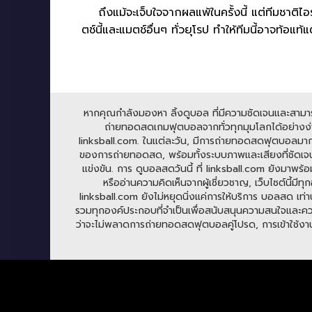
ถึงแม้จะเจ็บใจจากผลแพ้ในครั้งนี้ แต่ทีมชาติ
ตช์นี้และแมตช์อื่นๆ ทั่วยุโรป ทำให้ทีมนี้อาจท้อแท้
หากคุณกำลังมองหา ลิ้งดูบอล ที่มีความชัดเจนและสามารถร
ถ่ายทอดสดเกมฟุตบอลจากทั่วทุกมุมโลกได้อย่างง่าย
linksball.com. ในแต่ละวัน, มีการถ่ายทอดสดฟุตบอลมาก
ของการถ่ายทอดสด, พร้อมทั้งระบบภาพและเสียงที่ชัดเจน
แข่งขัน. การ ดูบอลสดวันนี้ ที่ linksball.com ยังมาพร้
หรืออ่านความคิดเห็นจากผู้เชี่ยวชาญ, เว็บไซต์นี้
linksball.com ยังไม่หยุดนิ่งแค่การให้บริการ บอลสด เท่าน
รวมทุกองค์ประกอบที่จำเป็นเพื่อสนับสนุนความสนใจและความ
ว่าจะไม่พลาดการถ่ายทอดสดฟุตบอลคู่โปรด, การเข้าใช้งาน li