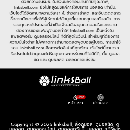
ด้วยความรื่นรมย์. ในส่วนของคอนเทนท์ที่มีคุณภาพ,
linksball.com ยังไม่หยุดนิ่งแค่การให้บริการ บอลสด เท่านั้น.
เว็บไซต์ได้จัดหาบทความวิเคราะห์, ข่าวสารล่าสุด, และอัปเดตตลาด
ซื้อขายนักเตะเพื่อให้ผู้ใช้งานได้ข้อมูลที่ครอบคลุมและทันสมัย. การ
รวมทุกองค์ประกอบที่จำเป็นเพื่อสนับสนุนความสนใจและความ
ต้องการของแฟนฟุตบอลทำให้ linksball.com เป็นหนึ่งใน
แพลตฟอร์ม ดูบอลออนไลน์ ที่ดีที่สุดในวันนี้. สำหรับผู้ที่ต้องการ
ความมั่นใจว่าจะไม่พลาดการถ่ายทอดสดฟุตบอลคู่โปรด, การเข้าใช้
งาน linksball.com คือการตัดสินใจที่ถูกต้อง. เว็บไซต์นี้สามารถ
รับประกันได้ว่าคุณจะได้รับคุณภาพการรับชมที่ไม่มีที่ติ, ทั้ง ดูบอล
ชัด และ ดูบอลสด ตลอดการแข่งขัน.
Live
หน้าแรก
ข่าวบอล
Copyright © 2025 linksball, ลิ้งดูบอล, ดูบอลชัด, ดู
บอลสด, ดูบอลออนไลน์, ดูบอลสดวันนี้, บอลสด ,
s65win