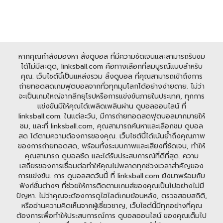
หากคุณกำลังมองหา ลิ้งดูบอล ที่มีความชัดเจนและสามารถรับชม
ได้ไม่มีสะดุด, linksball.com คือทางเลือกที่สมบูรณ์แบบสำหรับ
คุณ. เว็บไซต์นี้เป็นแหล่งรวม ลิ้งดูบอล ที่คุณสามารถเข้าถึงการ
ถ่ายทอดสดเกมฟุตบอลจากทั่วทุกมุมโลกได้อย่างง่ายดาย. ไม่ว่า
จะเป็นเกมใหญ่จากลีกยุโรปหรือการแข่งขันภายในประเทศ, ทุกการ
แข่งขันมีให้คุณได้เพลิดเพลินผ่าน ดูบอลออนไลน์ ที่
linksball.com. ในแต่ละวัน, มีการถ่ายทอดสดฟุตบอลมากมายให้
ชม, และที่ linksball.com, คุณสามารถค้นหาและเลือกชม ดูบอล
สด ได้ตามความต้องการของคุณ. เว็บไซต์นี้ได้เน้นย้ำถึงคุณภาพ
ของการถ่ายทอดสด, พร้อมทั้งระบบภาพและเสียงที่ชัดเจน, ทำให้
คุณสามารถ ดูบอลชัด และได้รับประสบการณ์ที่ดีที่สุด. ความ
เสถียรของการเชื่อมต่อทำให้คุณไม่พลาดทุกช่วงเวลาสำคัญของ
การแข่งขัน. การ ดูบอลสดวันนี้ ที่ linksball.com ยังมาพร้อมกับ
ฟังก์ชั่นต่างๆ ที่ช่วยให้การติดตามเกมส์ของคุณเป็นไปอย่างไม่มี
ปัญหา. ไม่ว่าคุณจะต้องการดูไฮไลต์เกมย้อนหลัง, ตรวจสอบสถิติ,
หรืออ่านความคิดเห็นจากผู้เชี่ยวชาญ, เว็บไซต์นี้มีทุกอย่างที่คุณ
ต้องการเพื่อทำให้ประสบการณ์การ ดูบอลออนไลน์ ของคุณเต็มไป