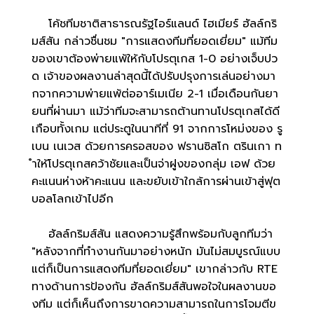
โค้ชทีมชาติสาธารณรัฐไอร์แลนด์ ไฮเมียร์ ฮัลล์กริ
มส์สัน กล่าวชื่นชม "การแสดงทีมที่ยอดเยี่ยม" แม้ทีม
ของเขาต้องพ่ายแพ้ให้กับโปรตุเกส 1-0 อย่างเจ็บปว
ด เจ้าของผลงานล่าสุดนี้ได้ปรับปรุงการเล่นอย่างมา
กจากความพ่ายแพ้ต่ออาร์เมเนีย 2-1 เมื่อเดือนกันยา
ยนที่ผ่านมา แม้ว่าทีมจะสามารถต้านทานโปรตุเกสได้ดี
เกือบทั้งเกม แต่ประตูในนาทีที่ 91 จากการโหม่งของ รู
เบน เนเวส ด้วยการครอสของ ฟรานซิสโก ตรินเกา ท
ำให้โปรตุเกสคว้าชัยและเป็นจ่าฝูงของกลุ่ม เอฟ ด้วย
คะแนนห่างห้าคะแนน และขยับเข้าใกล้การผ่านเข้าสู่ฟุต
บอลโลกเข้าไปอีก
ฮัลล์กริมส์สัน แสดงความรู้สึกพร้อมกับลูกทีมว่า
"หลังจากที่ทำงานกันมาอย่างหนัก มันไม่สมบูรณ์แบบ
แต่ก็เป็นการแสดงทีมที่ยอดเยี่ยม" เขากล่าวกับ RTE
ทางด้านการป้องกัน ฮัลล์กริมส์สันพอใจในผลงานขอ
งทีม แต่ก็เห็นถึงการขาดความสามารถในการโจมตีข