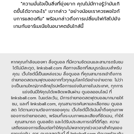
"ความมั่นใจเป็นสิ่งที่ยุ่งยาก คุณไม่มีทางรู้ว่ามันเกิ
ดขึ้นได้จากอะไร" เขากล่าว "อย่างน้อยเราควรพอใจกั
บการแสดงทีม" พร้อมกล่าวถึงการเปลี่ยนโฟกัสไปยัง
เกมกับอาร์เมเนียในอนาคตอันใกล้นี้
หากคุณกำลังมองหา ลิ้งดูบอล ที่มีความชัดเจนและสามารถรับชม
ได้ไม่มีสะดุด, linksball.com คือทางเลือกที่สมบูรณ์แบบสำหรับ
คุณ. เว็บไซต์นี้เป็นแหล่งรวม ลิ้งดูบอล ที่คุณสามารถเข้าถึงการ
ถ่ายทอดสดเกมฟุตบอลจากทั่วทุกมุมโลกได้อย่างง่ายดาย. ไม่ว่า
จะเป็นเกมใหญ่จากลีกยุโรปหรือการแข่งขันภายในประเทศ, ทุกการ
แข่งขันมีให้คุณได้เพลิดเพลินผ่าน ดูบอลออนไลน์ ที่
linksball.com. ในแต่ละวัน, มีการถ่ายทอดสดฟุตบอลมากมายให้
ชม, และที่ linksball.com, คุณสามารถค้นหาและเลือกชม ดูบอล
สด ได้ตามความต้องการของคุณ. เว็บไซต์นี้ได้เน้นย้ำถึงคุณภาพ
ของการถ่ายทอดสด, พร้อมทั้งระบบภาพและเสียงที่ชัดเจน, ทำให้
คุณสามารถ ดูบอลชัด และได้รับประสบการณ์ที่ดีที่สุด. ความ
เสถียรของการเชื่อมต่อทำให้คุณไม่พลาดทุกช่วงเวลาสำคัญของ
การแข่งขัน. การ ดูบอลสดวันนี้ ที่ linksball.com ยังมาพร้อมกับ