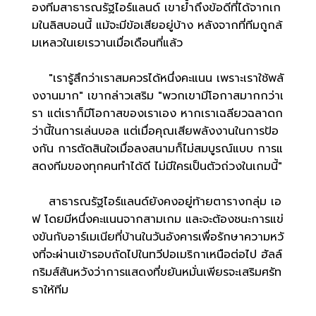
องทีมสาธารณรัฐไอร์แลนด์ เขาย้ำถึงข้อดีที่ได้จากเก
มในลิสบอนนี้ แม้จะมีข้อเสียอยู่บ้าง หลังจากที่ทีมถูกล้
มเหลวในเยเรวานเมื่อเดือนที่แล้ว
"เรารู้สึกว่าเราสมควรได้หนึ่งคะแนน เพราะเราใช้พลั
งงานมาก" เขากล่าวเสริม "พวกเขามีโอกาสมากกว่าเ
รา แต่เราก็มีโอกาสของเราเอง หากเราเฉลียวฉลาดก
ว่านี้ในการเล่นบอล แต่เมื่อคุณเสียพลังงานในการป้อ
งกัน การตัดสินใจเมื่อลงสนามก็ไม่สมบูรณ์แบบ การแ
สดงทีมของทุกคนทำได้ดี ไม่มีใครเป็นตัวถ่วงในเกมนี้"
สาธารณรัฐไอร์แลนด์ยังคงอยู่ท้ายตารางกลุ่ม เอ
ฟ โดยมีหนึ่งคะแนนจากสามเกม และจะต้องชนะการแข่
งขันกับอาร์เมเนียที่บ้านในวันอังคารเพื่อรักษาความหวั
งที่จะผ่านเข้ารอบถัดไปในทวีปอเมริกาเหนือต่อไป ฮัลล์
กริมส์สันหวังว่าการแสดงที่ขยันหมั่นเพียรจะเสริมศรัท
ธาให้ทีม