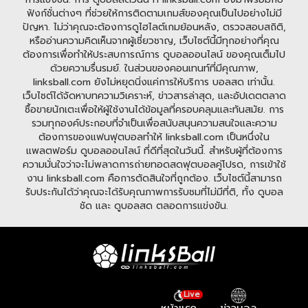
ฟังก์ชั่นต่างๆ ที่ช่วยให้การติดตามเกมส์ของคุณเป็นไปอย่างไม่มี
ปัญหา. ไม่ว่าคุณจะต้องการดูไฮไลต์เกมย้อนหลัง, ตรวจสอบสถิติ,
หรืออ่านความคิดเห็นจากผู้เชี่ยวชาญ, เว็บไซต์นี้มีทุกอย่างที่คุณ
ต้องการเพื่อทำให้ประสบการณ์การ ดูบอลออนไลน์ ของคุณเต็มไป
ด้วยความรื่นรมย์. ในส่วนของคอนเทนท์ที่มีคุณภาพ,
linksball.com ยังไม่หยุดนิ่งแค่การให้บริการ บอลสด เท่านั้น.
เว็บไซต์ได้จัดหาบทความวิเคราะห์, ข่าวสารล่าสุด, และอัปเดตตลาด
ซื้อขายนักเตะเพื่อให้ผู้ใช้งานได้ข้อมูลที่ครอบคลุมและทันสมัย. การ
รวมทุกองค์ประกอบที่จำเป็นเพื่อสนับสนุนความสนใจและความ
ต้องการของแฟนฟุตบอลทำให้ linksball.com เป็นหนึ่งใน
แพลตฟอร์ม ดูบอลออนไลน์ ที่ดีที่สุดในวันนี้. สำหรับผู้ที่ต้องการ
ความมั่นใจว่าจะไม่พลาดการถ่ายทอดสดฟุตบอลคู่โปรด, การเข้าใช้
งาน linksball.com คือการตัดสินใจที่ถูกต้อง. เว็บไซต์นี้สามารถ
รับประกันได้ว่าคุณจะได้รับคุณภาพการรับชมที่ไม่มีที่ติ, ทั้ง ดูบอล
ชัด และ ดูบอลสด ตลอดการแข่งขัน.
Live
หน้าแรก
ข่าวบอล