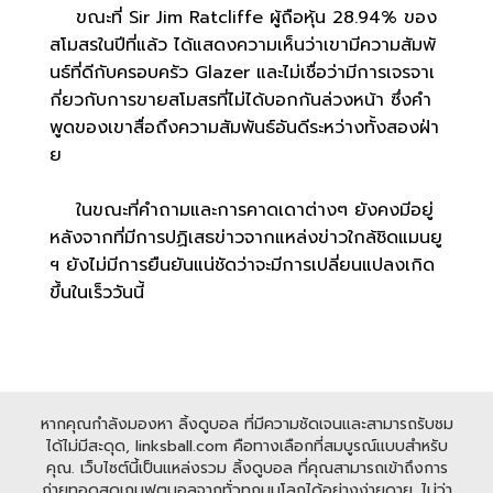
ขณะที่ Sir Jim Ratcliffe ผู้ถือหุ้น 28.94% ของ
สโมสรในปีที่แล้ว ได้แสดงความเห็นว่าเขามีความสัมพั
นธ์ที่ดีกับครอบครัว Glazer และไม่เชื่อว่ามีการเจรจาเ
กี่ยวกับการขายสโมสรที่ไม่ได้บอกกันล่วงหน้า ซึ่งคำ
พูดของเขาสื่อถึงความสัมพันธ์อันดีระหว่างทั้งสองฝ่า
ย
ในขณะที่คำถามและการคาดเดาต่างๆ ยังคงมีอยู่
หลังจากที่มีการปฏิเสธข่าวจากแหล่งข่าวใกล้ชิดแมนยู
ฯ ยังไม่มีการยืนยันแน่ชัดว่าจะมีการเปลี่ยนแปลงเกิด
ขึ้นในเร็ววันนี้
หากคุณกำลังมองหา ลิ้งดูบอล ที่มีความชัดเจนและสามารถรับชม
ได้ไม่มีสะดุด, linksball.com คือทางเลือกที่สมบูรณ์แบบสำหรับ
คุณ. เว็บไซต์นี้เป็นแหล่งรวม ลิ้งดูบอล ที่คุณสามารถเข้าถึงการ
ถ่ายทอดสดเกมฟุตบอลจากทั่วทุกมุมโลกได้อย่างง่ายดาย. ไม่ว่า