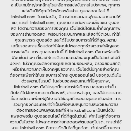
จะเป็นเกมใหญ่จากลีกยุโรปหรือการแข่งขันภายในประเทศ, ทุกการ
แข่งขันมีให้คุณได้เพลิดเพลินผ่าน ดูบอลออนไลน์ ที่
linksball.com. ในแต่ละวัน, มีการถ่ายทอดสดฟุตบอลมากมายให้
ชม, และที่ linksball.com, คุณสามารถค้นหาและเลือกชม ดูบอล
สด ได้ตามความต้องการของคุณ. เว็บไซต์นี้ได้เน้นย้ำถึงคุณภาพ
ของการถ่ายทอดสด, พร้อมทั้งระบบภาพและเสียงที่ชัดเจน, ทำให้
คุณสามารถ ดูบอลชัด และได้รับประสบการณ์ที่ดีที่สุด. ความ
เสถียรของการเชื่อมต่อทำให้คุณไม่พลาดทุกช่วงเวลาสำคัญของ
การแข่งขัน. การ ดูบอลสดวันนี้ ที่ linksball.com ยังมาพร้อมกับ
ฟังก์ชั่นต่างๆ ที่ช่วยให้การติดตามเกมส์ของคุณเป็นไปอย่างไม่มี
ปัญหา. ไม่ว่าคุณจะต้องการดูไฮไลต์เกมย้อนหลัง, ตรวจสอบสถิติ,
หรืออ่านความคิดเห็นจากผู้เชี่ยวชาญ, เว็บไซต์นี้มีทุกอย่างที่คุณ
ต้องการเพื่อทำให้ประสบการณ์การ ดูบอลออนไลน์ ของคุณเต็มไป
ด้วยความรื่นรมย์. ในส่วนของคอนเทนท์ที่มีคุณภาพ,
linksball.com ยังไม่หยุดนิ่งแค่การให้บริการ บอลสด เท่านั้น.
เว็บไซต์ได้จัดหาบทความวิเคราะห์, ข่าวสารล่าสุด, และอัปเดตตลาด
ซื้อขายนักเตะเพื่อให้ผู้ใช้งานได้ข้อมูลที่ครอบคลุมและทันสมัย. การ
รวมทุกองค์ประกอบที่จำเป็นเพื่อสนับสนุนความสนใจและความ
ต้องการของแฟนฟุตบอลทำให้ linksball.com เป็นหนึ่งใน
แพลตฟอร์ม ดูบอลออนไลน์ ที่ดีที่สุดในวันนี้. สำหรับผู้ที่ต้องการ
ความมั่นใจว่าจะไม่พลาดการถ่ายทอดสดฟุตบอลคู่โปรด, การเข้าใช้
งาน linksball.com คือการตัดสินใจที่ถูกต้อง. เว็บไซต์นี้สามารถ