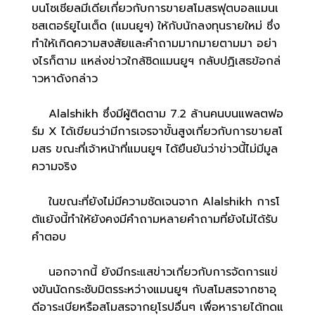
บนโซเชียลมีเดียเกี่ยวกับการขายสโมสรฟุตบอลแมนเ
ชสเตอร์ยูไนเต็ด (แมนยูฯ) ให้กับนักลงทุนรายใหม่ ซึ่ง
ทำให้เกิดความสงสัยและคำถามมากมายตามมา อย่า
งไรก็ตาม แหล่งข่าวใกล้ชิดแมนยูฯ กลับปฏิเสธข้อกล่
าวหาดังกล่าว
Alalshikh ซึ่งมีผู้ติดตาม 7.2 ล้านคนบนแพลตฟอ
ร์ม X ได้เขียนว่ามีการเจรจาขั้นสูงเกี่ยวกับการขายสโ
มสร ขณะที่เจ้าหน้าที่แมนยูฯ ได้ยืนยันว่าข่าวนี้ไม่มีมูล
ความจริง
ในขณะที่ยังไม่มีความชัดเจนจาก Alalshikh การโ
ต้แย้งนี้ทำให้ยังคงมีคำถามหลายคำถามที่ยังไม่ได้รับ
คำตอบ
นอกจากนี้ ยังมีกระแสข่าวเกี่ยวกับการจัดการแข่
งขันนัดกระชับมิตรระหว่างแมนยูฯ กับสโมสรจากซาอุ
ดีอาระเบียหรือสโมสรจากยุโรปอื่นๆ เพื่อหารายได้ทดแ