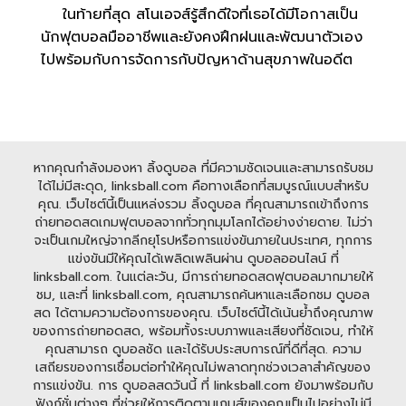
ในท้ายที่สุด สโนเอจส์รู้สึกดีใจที่เธอได้มีโอกาสเป็น
นักฟุตบอลมืออาชีพและยังคงฝึกฝนและพัฒนาตัวเอง
ไปพร้อมกับการจัดการกับปัญหาด้านสุขภาพในอดีต
หากคุณกำลังมองหา ลิ้งดูบอล ที่มีความชัดเจนและสามารถรับชม
ได้ไม่มีสะดุด, linksball.com คือทางเลือกที่สมบูรณ์แบบสำหรับ
คุณ. เว็บไซต์นี้เป็นแหล่งรวม ลิ้งดูบอล ที่คุณสามารถเข้าถึงการ
ถ่ายทอดสดเกมฟุตบอลจากทั่วทุกมุมโลกได้อย่างง่ายดาย. ไม่ว่า
จะเป็นเกมใหญ่จากลีกยุโรปหรือการแข่งขันภายในประเทศ, ทุกการ
แข่งขันมีให้คุณได้เพลิดเพลินผ่าน ดูบอลออนไลน์ ที่
linksball.com. ในแต่ละวัน, มีการถ่ายทอดสดฟุตบอลมากมายให้
ชม, และที่ linksball.com, คุณสามารถค้นหาและเลือกชม ดูบอล
สด ได้ตามความต้องการของคุณ. เว็บไซต์นี้ได้เน้นย้ำถึงคุณภาพ
ของการถ่ายทอดสด, พร้อมทั้งระบบภาพและเสียงที่ชัดเจน, ทำให้
คุณสามารถ ดูบอลชัด และได้รับประสบการณ์ที่ดีที่สุด. ความ
เสถียรของการเชื่อมต่อทำให้คุณไม่พลาดทุกช่วงเวลาสำคัญของ
การแข่งขัน. การ ดูบอลสดวันนี้ ที่ linksball.com ยังมาพร้อมกับ
ฟังก์ชั่นต่างๆ ที่ช่วยให้การติดตามเกมส์ของคุณเป็นไปอย่างไม่มี