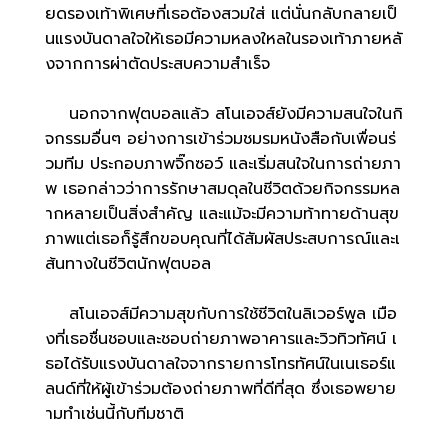
ยดรองเท้าพิเศษที่เธอต้องสวมใส่ แต่นั่นกลับกลายเป็
นแรงบันดาลใจให้เธอมีความหลงใหลในรองเท้าภายหลั
งจากการผ่าตัดประสบความสำเร็จ
นอกจากฟุตบอลแล้ว สโนเอจส์ยังมีความสนใจในกิ
จกรรมอื่นๆ อย่างการเข้าร่วมชมรมหนังสือกับเพื่อนร่
วมทีม ประกอบภาพจิ๊กซอว์ และเริ่มสนใจในการถ่ายภา
พ เธอกล่าวว่าการรักษาสมดุลในชีวิตด้วยกิจกรรมหล
ากหลายเป็นสิ่งสำคัญ และแม้จะมีความท้าทายด้านสุข
ภาพแต่เธอก็รู้สึกขอบคุณที่ได้สัมผัสประสบการณ์และเ
ส้นทางในชีวิตนักฟุตบอล
สโนเอจส์มีความสุขกับการใช้ชีวิตในลิเวอร์พูล เมือ
งที่เธอชื่นชอบและชอบถ่ายภาพอาคารและวิวทิวทัศน์ เ
ธอได้รับแรงบันดาลใจจากรายการโทรทัศน์ในเนเธอร์แ
ลนด์ที่ให้ผู้เข้าร่วมต้องถ่ายภาพที่ดีที่สุด ซึ่งเธอพยาย
ามทำเช่นนี้กับทีมชาติ