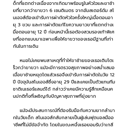
ด็กที่แตกต่างเนื่องจากเกิดมาพร้อมรูในหัวใจและขาซ้า
ยที่ยาวกว่าขาขวา 6 เซนติเมตร จากอัมสเตอร์ดัม สโ
นเอจส์ต้องเข้ารับการผ่าตัดหัวใจครั้งใหญ่เมื่อตอนอา
ยุ 3 ขวบ และการผ่าตัดแก้ไขความยาวขาที่แตกต่างเ
มื่อตอนอายุ 12 ปี ก่อนหน้านี้เธอต้องสวมรองเท้าพิเศ
ษที่ออกแบบมาเฉพาะเพื่อให้ขาขวาของเธอมีฐานที่เท่า
กันในการเดิน
หมอไม่เคยพบสาเหตุที่ทำให้ขาซ้ายของเธอเติบโตเ
ร็วกว่าขาขวา แม้จะมีการตรวจสุขภาพอย่างสม่ำเสมอ
เมื่อขาซ้ายหยุดโตแล้วเธอจึงเข้ารับการผ่าตัดในวัย 12
ปี ปัจจุบันสโนเอจส์ซึ่งอายุ 29 ปีและเคยเป็นตัวแทนทีม
ชาติเนเธอร์แลนด์ได้ กล่าวว่าเคยมีความรู้สึกเหมือนค
นปกติทั้งที่เผชิญกับปัญหาสุขภาพที่ยุ่งยาก
แม้จะมีประสบการณ์ที่ต้องรับมือกับความยากลำบา
กในวัยเด็ก สโนเอจส์กลับกลายเป็นผู้เล่นฟุตบอลมืออ
าชีพที่ไม่มีข้อจำกัด โดยในขณะหนึ่งเธอยอมรับว่าเกลี