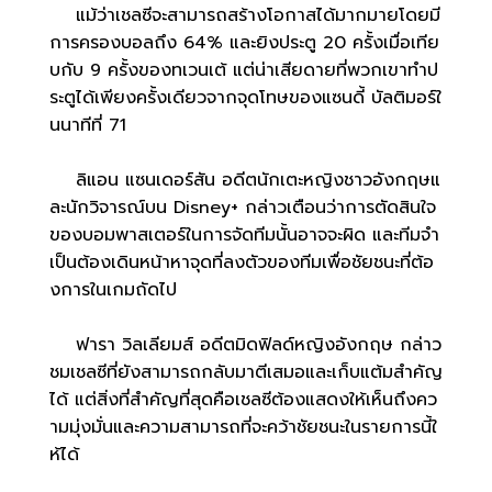
แม้ว่าเชลซีจะสามารถสร้างโอกาสได้มากมายโดยมี
การครองบอลถึง 64% และยิงประตู 20 ครั้งเมื่อเทีย
บกับ 9 ครั้งของทเวนเต้ แต่น่าเสียดายที่พวกเขาทำป
ระตูได้เพียงครั้งเดียวจากจุดโทษของแซนดี้ บัลติมอร์ใ
นนาทีที่ 71
ลิแอน แซนเดอร์สัน อดีตนักเตะหญิงชาวอังกฤษแ
ละนักวิจารณ์บน Disney+ กล่าวเตือนว่าการตัดสินใจ
ของบอมพาสเตอร์ในการจัดทีมนั้นอาจจะผิด และทีมจำ
เป็นต้องเดินหน้าหาจุดที่ลงตัวของทีมเพื่อชัยชนะที่ต้อ
งการในเกมถัดไป
ฟารา วิลเลียมส์ อดีตมิดฟิลด์หญิงอังกฤษ กล่าว
ชมเชลซีที่ยังสามารถกลับมาตีเสมอและเก็บแต้มสำคัญ
ได้ แต่สิ่งที่สำคัญที่สุดคือเชลซีต้องแสดงให้เห็นถึงคว
ามมุ่งมั่นและความสามารถที่จะคว้าชัยชนะในรายการนี้ใ
ห้ได้