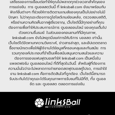
เสถียรของการเชื่อมต่อทำให้คุณไม่พลาดทุกช่วงเวลาสำคัญของ
การแข่งขัน. การ ดูบอลสดวันนี้ ที่ linksball.com ยังมาพร้อมกับ
ฟังก์ชั่นต่างๆ ที่ช่วยให้การติดตามเกมส์ของคุณเป็นไปอย่างไม่มี
ปัญหา. ไม่ว่าคุณจะต้องการดูไฮไลต์เกมย้อนหลัง, ตรวจสอบสถิติ,
หรืออ่านความคิดเห็นจากผู้เชี่ยวชาญ, เว็บไซต์นี้มีทุกอย่างที่คุณ
ต้องการเพื่อทำให้ประสบการณ์การ ดูบอลออนไลน์ ของคุณเต็มไป
ด้วยความรื่นรมย์. ในส่วนของคอนเทนท์ที่มีคุณภาพ,
linksball.com ยังไม่หยุดนิ่งแค่การให้บริการ บอลสด เท่านั้น.
เว็บไซต์ได้จัดหาบทความวิเคราะห์, ข่าวสารล่าสุด, และอัปเดตตลาด
ซื้อขายนักเตะเพื่อให้ผู้ใช้งานได้ข้อมูลที่ครอบคลุมและทันสมัย. การ
รวมทุกองค์ประกอบที่จำเป็นเพื่อสนับสนุนความสนใจและความ
ต้องการของแฟนฟุตบอลทำให้ linksball.com เป็นหนึ่งใน
แพลตฟอร์ม ดูบอลออนไลน์ ที่ดีที่สุดในวันนี้. สำหรับผู้ที่ต้องการ
ความมั่นใจว่าจะไม่พลาดการถ่ายทอดสดฟุตบอลคู่โปรด, การเข้าใช้
งาน linksball.com คือการตัดสินใจที่ถูกต้อง. เว็บไซต์นี้สามารถ
รับประกันได้ว่าคุณจะได้รับคุณภาพการรับชมที่ไม่มีที่ติ, ทั้ง ดูบอล
ชัด และ ดูบอลสด ตลอดการแข่งขัน.