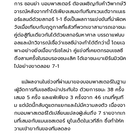
การ ซอนย่า บอมพาสเตอร์ ต้องเผชิญกับคำวิพากษ์วิ
จารณ์หลังจากทำได้เพียงเสมอกับทีมทเวนเต้จากเนเธ
อร์แลนด์ด้วยสกอร์ 1-1 ซึ่งเป็นผลการแข่งขันที่น่าผิดห
วังเมื่อเทียบกับฤดูกาลที่แล้วที่พวกเขาสามารถเอาชนะ
คู่ต่อสู้ทีมเดียวกันได้ด้วยสกอร์มหาศาล บรรดาแฟนบ
อลและนักวิจารณ์เชื่อว่าเชลซีน่าจะทำได้ดีกว่านี้ โดยเฉ
พาะอย่างยิ่งเมื่อบาร์เซโลน่า คู่แข่งที่เคยตกรอบเชลซี
ถึงสามครั้งในรอบรองชนะเลิศ ได้เอาชนะบาเยิร์นมิวนิค
ไปอย่างขาดลอย 7-1
แม้ผลงานในช่วงที่ผ่านมาของบอมพาสเตอร์ในฐาน
ะผู้จัดการทีมเชลซีจะน่าประทับใจ ด้วยการชนะ 38 ครั้ง
เสมอ 5 ครั้ง และแพ้เพียง 3 ครั้งจาก 46 เกมที่คุมที
ม แต่นัดนี้กลับดูแตกแยกและไม่มีความลงตัว เนื่องจา
กบอมพาสเตอร์ได้เปลี่ยนแปลงผู้เล่นถึง 7 รายจากเก
มที่เสมอกับแมนเชสเตอร์ ยูไนเต็ดในเวทีลีก ซึ่งทำให้ค
วามเข้าขากันของทีมลดลง