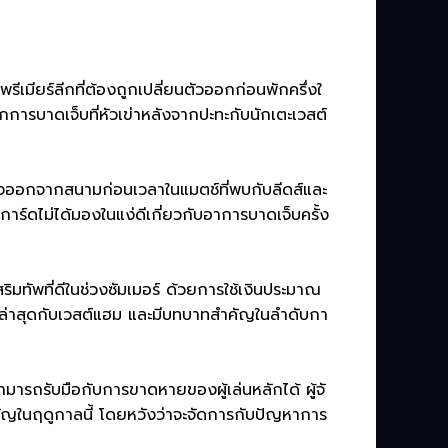
เมียร์ลีกที่ต้องถูกเปลี่ยนตัวออกก่อนพักครึ่งใ
กการบาดเจ็บที่หัวเข่าหลังจากปะทะกับนักเตะเวสต์
องออกจากสนามก่อนเวลาในแมตช์ที่พบกับลีดส์และ
การ์ดไม่ได้มองในแง่ดีเกี่ยวกับอาการบาดเจ็บครั้ง
มทัพที่ดีในช่วงซัมเมอร์ ด้วยการใช้เงินประมาณ
มตช์ล่าสุดกับเวสต์แฮม และมีบทบาทสำคัญในลำดับกา
มารถรับมือกับการขาดหายของผู้เล่นหลักได้ ผู้จั
ำคัญในฤดูกาลนี้ โดยหวังว่าจะจัดการกับปัญหาการ