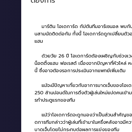
ต้องการ
มาร์ติน โอเดการ์ด กัปตันทีมอาร์เซนอล พบกับควา
นสามนัดติดต่อกัน ทั้งนี้ โอเดการ์ดถูกเปลี่ยนตั
แฮม
ด้วยวัย 26 ปี โอเดการ์ดต้องเผชิญกับช่วงเวลา
น็อตติ้งแฮม ฟอเรสต์ เนื่องจากปัญหาที่หัวไหล่ ห
นี้ ซึ่งอาจต้องรอการประเมินจากแพทย์เพิ่มเติม
แม้จะมีปัญหาเกี่ยวกับอาการบาดเจ็บของโอเดการ์
250 ล้านปอนด์ในการดึงตัวผู้เล่นใหม่แปดคนเข้าม
รทำประตูแรกของทีม
แม้ว่าโอเดการ์ดจะถูกมองว่าเป็นส่วนสำคัญของที
ดการทีมกล่าวว่าผู้เล่นที่เข้ามาในครึ่งหลังอาจ
บาดเจ็บโดยไม่กระทบต่อผลการแข่งของทีม