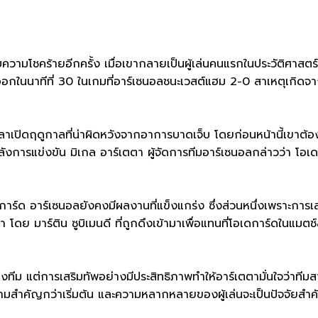
มโชคร้ายอีกครั้ง เมื่อเขากลายเป็นผู้เล่นคนแรกในประวัติศาสตร์พรี
วออกในนาทีที่ 30 ในเกมที่อาร์เซนอลชนะเวสต์แฮม 2-0 สาเหตุเกิดจา
เปิดฤดูกาลที่น่าผิดหวังจากอาการบาดเจ็บ โดยก่อนหน้านี้เขาต้
ลังการแข่งขัน มิเกล อาร์เตตา ผู้จัดการทีมอาร์เซนอลกล่าวว่า โอเด
ด อาร์เซนอลยังคงมีผลงานที่แข็งแกร่ง ซึ่งส่วนหนึ่งเพราะการเสริ
า โดย มาร์ติน ซูบิเมนดี ที่ถูกดึงเข้ามาเพื่อแทนที่โอเดการ์ดในแ
ม แต่การเสริมทัพอย่างมีประสิทธิภาพทำให้อาร์เตตามั่นใจว่าทีมสา
มีความสำคัญกว่าเริ่มต้น และความหลากหลายของผู้เล่นจะเป็นปัจจัยส