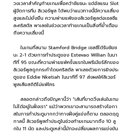
วงเวลาสำคัญท้ายเกมเพื่อคว้าชัยชนะ แต่อัลแรน Slot
ผู้จัดการทีม ลิเวอร์พูล ได้พบว่าแนวทางนี้มีความเสี่ยง
สูงและไม่ยั่งยืน ความพ่ายแพ้ของลิเวอร์พูลต่อเชลซีแ
ละคริสตัล พาเลซในช่วงเวลาท้ายเกมเป็นสิ่งที่ย้ำเตือน
ถึงความเสี่ยงนี้
ในเกมที่สนาม Stamford Bridge เชลซีได้รับชัยช
นะ 2-1 ด้วยการทำประตูของ Estevao Willian ในนา
ทีที่ 95 ขณะที่ความพ่ายแพ้ครั้งแรกในพรีเมียร์ลีกของ
ลิเวอร์พูลถูกกระทำโดยคริสตัล พาเลซด้วยการยิงประ
ตูของ Eddie Nketiah ในนาทีที่ 97 ส่งผลให้ลิเวอร์
พูลเสียสถิติไม่แพ้ใคร
สลอตกล่าวถึงปัญหานี้ว่า "เส้นที่ขาดวิ่งเล่นในเกม
ไม่ได้อยู่ในฝั่งเรา" แม้ว่าพวกเขาจะสามารถสร้างโอกา
สในการทำประตูมากกว่าทางฝั่งคู่แข่งก็ตาม ตลอดฤดู
กาลนี้ ลิเวอร์พูลทำประตูในช่วงท้ายเกมมากถึง 10 ลู
กใน 11 นัด และประตูเหล่านี้มักจะเปลี่ยนผลการแข่งขัน