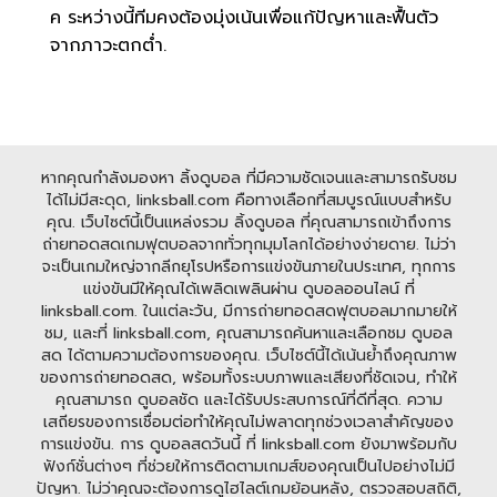
ค ระหว่างนี้ทีมคงต้องมุ่งเน้นเพื่อแก้ปัญหาและฟื้นตัว
จากภาวะตกต่ำ.
หากคุณกำลังมองหา ลิ้งดูบอล ที่มีความชัดเจนและสามารถรับชม
ได้ไม่มีสะดุด, linksball.com คือทางเลือกที่สมบูรณ์แบบสำหรับ
คุณ. เว็บไซต์นี้เป็นแหล่งรวม ลิ้งดูบอล ที่คุณสามารถเข้าถึงการ
ถ่ายทอดสดเกมฟุตบอลจากทั่วทุกมุมโลกได้อย่างง่ายดาย. ไม่ว่า
จะเป็นเกมใหญ่จากลีกยุโรปหรือการแข่งขันภายในประเทศ, ทุกการ
แข่งขันมีให้คุณได้เพลิดเพลินผ่าน ดูบอลออนไลน์ ที่
linksball.com. ในแต่ละวัน, มีการถ่ายทอดสดฟุตบอลมากมายให้
ชม, และที่ linksball.com, คุณสามารถค้นหาและเลือกชม ดูบอล
สด ได้ตามความต้องการของคุณ. เว็บไซต์นี้ได้เน้นย้ำถึงคุณภาพ
ของการถ่ายทอดสด, พร้อมทั้งระบบภาพและเสียงที่ชัดเจน, ทำให้
คุณสามารถ ดูบอลชัด และได้รับประสบการณ์ที่ดีที่สุด. ความ
เสถียรของการเชื่อมต่อทำให้คุณไม่พลาดทุกช่วงเวลาสำคัญของ
การแข่งขัน. การ ดูบอลสดวันนี้ ที่ linksball.com ยังมาพร้อมกับ
ฟังก์ชั่นต่างๆ ที่ช่วยให้การติดตามเกมส์ของคุณเป็นไปอย่างไม่มี
ปัญหา. ไม่ว่าคุณจะต้องการดูไฮไลต์เกมย้อนหลัง, ตรวจสอบสถิติ,