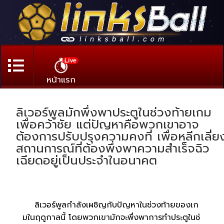
Live
หน้าแรก
ลิเวอร์พูลมักพึ่งพาประตูในช่วงท้ายเกม
เพื่อคว้าชัย แต่ปัญหาคือพวกเขาอาจ
ต้องการปรับปรุงความคงที่ เพื่อหลีกเลี่ย
สถานการณ์ที่ต้องพึ่งพาความสำเร็จฉิว
เฉียดอยู่เป็นประจำในอนาคต
ลิเวอร์พูลกำลังเผชิญกับปัญหาในช่วงท้ายของเก
มในฤดูกาลนี้ โดยพวกเขามักจะพึ่งพาการทำประตูในช่