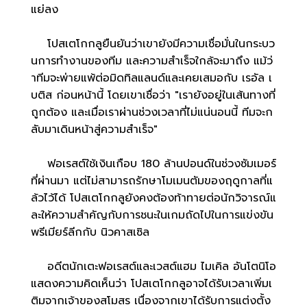
แย่ลง
โปสเตโกกลูยืนยันว่าเขายังมีความเชื่อมั่นในกระบว
นการทำงานของทีม และความสำเร็จใกล้จะมาถึง แม้ว่
าทีมจะพ่ายแพ้ต่อมิดทิลแลนด์และเคยเสมอกับ เรอัล เ
บติส ก่อนหน้านี้ โดยเขาเชื่อว่า "เรายังอยู่ในเส้นทางที่
ถูกต้อง และเมื่อเราผ่านช่วงเวลาที่ไม่แน่นอนนี้ ทีมจะก
ลับมาเดินหน้าสู่ความสำเร็จ"
ฟอเรสต์ใช้เงินเกือบ 180 ล้านปอนด์ในช่วงซัมเมอร์
ที่ผ่านมา แต่ไม่สามารถรักษาโมเมนตัมของฤดูกาลที่แ
ล้วไว้ได้ โปสเตโกกลูยังคงต้องท้าทายต่อนักวิจารณ์แ
ละให้ความสำคัญกับการชนะในเกมถัดไปในการแข่งขัน
พรีเมียร์ลีกกับ นิวคาสเซิล
อดีตนักเตะฟอเรสต์และเวสต์แฮม ไมเคิล อันโตนิโอ
แสดงความคิดเห็นว่า โปสเตโกกลูอาจได้รับเวลาเพิ่มเ
ติมจากเจ้าของสโมสร เนื่องจากเขาได้รับการแต่งตั้ง