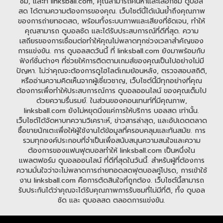
ชม, และที่ linksball.com, คุณสามารถค้นหาและเลือกชม ดูบอล
สด ได้ตามความต้องการของคุณ. เว็บไซต์นี้ได้เน้นย้ำถึงคุณภาพ
ของการถ่ายทอดสด, พร้อมทั้งระบบภาพและเสียงที่ชัดเจน, ทำให้
คุณสามารถ ดูบอลชัด และได้รับประสบการณ์ที่ดีที่สุด. ความ
เสถียรของการเชื่อมต่อทำให้คุณไม่พลาดทุกช่วงเวลาสำคัญของ
การแข่งขัน. การ ดูบอลสดวันนี้ ที่ linksball.com ยังมาพร้อมกับ
ฟังก์ชั่นต่างๆ ที่ช่วยให้การติดตามเกมส์ของคุณเป็นไปอย่างไม่มี
ปัญหา. ไม่ว่าคุณจะต้องการดูไฮไลต์เกมย้อนหลัง, ตรวจสอบสถิติ,
หรืออ่านความคิดเห็นจากผู้เชี่ยวชาญ, เว็บไซต์นี้มีทุกอย่างที่คุณ
ต้องการเพื่อทำให้ประสบการณ์การ ดูบอลออนไลน์ ของคุณเต็มไป
ด้วยความรื่นรมย์. ในส่วนของคอนเทนท์ที่มีคุณภาพ,
linksball.com ยังไม่หยุดนิ่งแค่การให้บริการ บอลสด เท่านั้น.
เว็บไซต์ได้จัดหาบทความวิเคราะห์, ข่าวสารล่าสุด, และอัปเดตตลาด
ซื้อขายนักเตะเพื่อให้ผู้ใช้งานได้ข้อมูลที่ครอบคลุมและทันสมัย. การ
รวมทุกองค์ประกอบที่จำเป็นเพื่อสนับสนุนความสนใจและความ
ต้องการของแฟนฟุตบอลทำให้ linksball.com เป็นหนึ่งใน
แพลตฟอร์ม ดูบอลออนไลน์ ที่ดีที่สุดในวันนี้. สำหรับผู้ที่ต้องการ
ความมั่นใจว่าจะไม่พลาดการถ่ายทอดสดฟุตบอลคู่โปรด, การเข้าใช้
งาน linksball.com คือการตัดสินใจที่ถูกต้อง. เว็บไซต์นี้สามารถ
รับประกันได้ว่าคุณจะได้รับคุณภาพการรับชมที่ไม่มีที่ติ, ทั้ง ดูบอล
ชัด และ ดูบอลสด ตลอดการแข่งขัน.