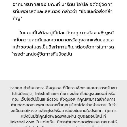
จากมารินากิสเอง ขณะที่ มาร์ติน โอ’นีล อดีตผู้จัดกา
รทีมฟอเรสต์และเลสเตอร์ กล่าวว่า "ชัยชนะคือสิ่งที่สำ
คัญ"
ในขณะที่โฟกัสอยู่ที่โปสเตโกกลู การต้องเผชิญหน้
ากับความกดดันและความคาดหวังสูงจากแฟนบอลแล
ะเจ้าของสโมสรเป็นสิ่งท้าทายที่เขาต้องจัดการในการด
ำรงตำแหน่งผู้จัดการทีมปัจจุบัน
หากคุณกำลังมองหา ลิ้งดูบอล ที่มีความชัดเจนและสามารถรับชม
ได้ไม่มีสะดุด, linksball.com คือทางเลือกที่สมบูรณ์แบบสำหรับ
คุณ. เว็บไซต์นี้เป็นแหล่งรวม ลิ้งดูบอล ที่คุณสามารถเข้าถึงการ
ถ่ายทอดสดเกมฟุตบอลจากทั่วทุกมุมโลกได้อย่างง่ายดาย. ไม่ว่า
จะเป็นเกมใหญ่จากลีกยุโรปหรือการแข่งขันภายในประเทศ, ทุกการ
แข่งขันมีให้คุณได้เพลิดเพลินผ่าน ดูบอลออนไลน์ ที่
linksball.com. ในแต่ละวัน, มีการถ่ายทอดสดฟุตบอลมากมายให้