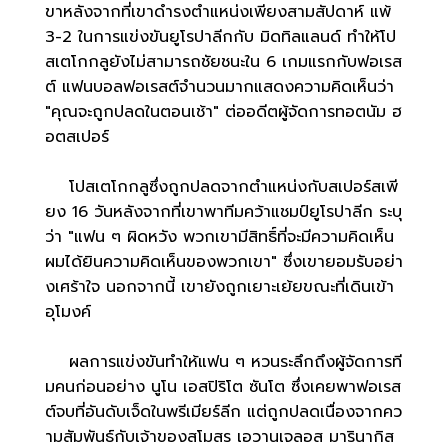
ขาหลังจากที่เขาดำรงตำแหน่งเพียงสามสัปดาห์ แพ้
3-2 ในการแข่งขันยูโรปาลีกกับ มิดทิลแลนด์ ทำให้โป
สเตโกกลูยังไม่สามารถชัยชนะใน 6 เกมแรกกับฟอเรส
ต์ แฟนบอลฟอเรสต์จำนวนมากแสดงความคิดเห็นว่า
"คุณจะถูกปลดในตอนเช้า" ต่ออดีตผู้จัดการทอตนัม ฮ
อตสเปอร์
โปสเตโกกลูซึ่งถูกปลดจากตำแหน่งกับสเปอร์สเพี
ยง 16 วันหลังจากที่เขาพาทีมคว้าแชมป์ยูโรปาลีก ระบุ
ว่า "แฟน ๆ ผิดหวัง พวกเขามีสิทธิ์ที่จะมีความคิดเห็น
ผมได้ยินความคิดเห็นของพวกเขา" ซึ่งเขายอมรับอย่า
งเศร้าใจ นอกจากนี้ เขายังถูกเยาะเย้ยขณะที่เดินเข้า
อุโมงค์
ผลการแข่งขันทำให้แฟน ๆ หวนระลึกถึงผู้จัดการที
มคนก่อนอย่าง นูโน เอสปิริโต ซันโต ซึ่งเคยพาฟอเรส
ต์จบที่อันดับเจ็ดในพรีเมียร์ลีก แต่ถูกปลดเนื่องจากคว
ามสัมพันธ์กับเจ้าของสโมสร เอวานเจลอส มารินากิส