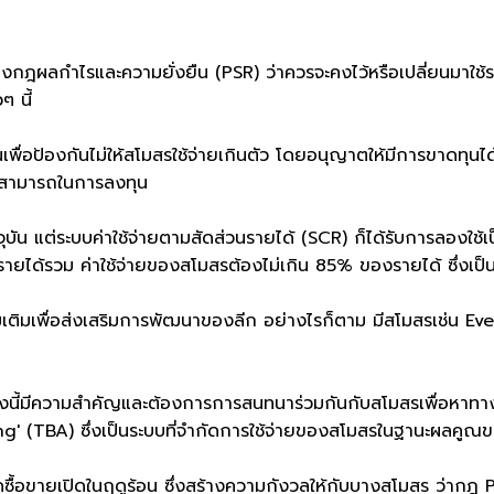
กฎผลกำไรและความยั่งยืน (PSR) ว่าควรจะคงไว้หรือเปลี่ยนมาใช้ระ
ๆ นี้
นเพื่อป้องกันไม่ให้สโมสรใช้จ่ายเกินตัว โดยอนุญาตให้มีการขาดทุน
ามสามารถในการลงทุน
ัน แต่ระบบค่าใช้จ่ายตามสัดส่วนรายได้ (SCR) ก็ได้รับการลองใช้เป
ยได้รวม ค่าใช้จ่ายของสโมสรต้องไม่เกิน 85% ของรายได้ ซึ่งเป็นค่า
มเติมเพื่อส่งเสริมการพัฒนาของลีก อย่างไรก็ตาม มีสโมสรเช่น Ev
นี้มีความสำคัญและต้องการการสนทนาร่วมกันกับสโมสรเพื่อหาทางแก้ไ
TBA) ซึ่งเป็นระบบที่จำกัดการใช้จ่ายของสโมสรในฐานะผลคูณของราย
ดซื้อขายเปิดในฤดูร้อน ซึ่งสร้างความกังวลให้กับบางสโมสร ว่ากฎ 