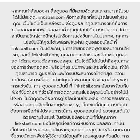
หากคุณกำลังมองหา ลิ้งดูบอล ที่มีความชัดเจนและสามารถรับชม
ได้ไม่มีสะดุด, linksball.com คือทางเลือกที่สมบูรณ์แบบสำหรับ
คุณ. เว็บไซต์นี้เป็นแหล่งรวม ลิ้งดูบอล ที่คุณสามารถเข้าถึงการ
ถ่ายทอดสดเกมฟุตบอลจากทั่วทุกมุมโลกได้อย่างง่ายดาย. ไม่ว่า
จะเป็นเกมใหญ่จากลีกยุโรปหรือการแข่งขันภายในประเทศ, ทุกการ
แข่งขันมีให้คุณได้เพลิดเพลินผ่าน ดูบอลออนไลน์ ที่
linksball.com. ในแต่ละวัน, มีการถ่ายทอดสดฟุตบอลมากมายให้
ชม, และที่ linksball.com, คุณสามารถค้นหาและเลือกชม ดูบอล
สด ได้ตามความต้องการของคุณ. เว็บไซต์นี้ได้เน้นย้ำถึงคุณภาพ
ของการถ่ายทอดสด, พร้อมทั้งระบบภาพและเสียงที่ชัดเจน, ทำให้
คุณสามารถ ดูบอลชัด และได้รับประสบการณ์ที่ดีที่สุด. ความ
เสถียรของการเชื่อมต่อทำให้คุณไม่พลาดทุกช่วงเวลาสำคัญของ
การแข่งขัน. การ ดูบอลสดวันนี้ ที่ linksball.com ยังมาพร้อมกับ
ฟังก์ชั่นต่างๆ ที่ช่วยให้การติดตามเกมส์ของคุณเป็นไปอย่างไม่มี
ปัญหา. ไม่ว่าคุณจะต้องการดูไฮไลต์เกมย้อนหลัง, ตรวจสอบสถิติ,
หรืออ่านความคิดเห็นจากผู้เชี่ยวชาญ, เว็บไซต์นี้มีทุกอย่างที่คุณ
ต้องการเพื่อทำให้ประสบการณ์การ ดูบอลออนไลน์ ของคุณเต็มไป
ด้วยความรื่นรมย์. ในส่วนของคอนเทนท์ที่มีคุณภาพ,
linksball.com ยังไม่หยุดนิ่งแค่การให้บริการ บอลสด เท่านั้น.
เว็บไซต์ได้จัดหาบทความวิเคราะห์, ข่าวสารล่าสุด, และอัปเดตตลาด
ซื้อขายนักเตะเพื่อให้ผู้ใช้งานได้ข้อมูลที่ครอบคลุมและทันสมัย. การ