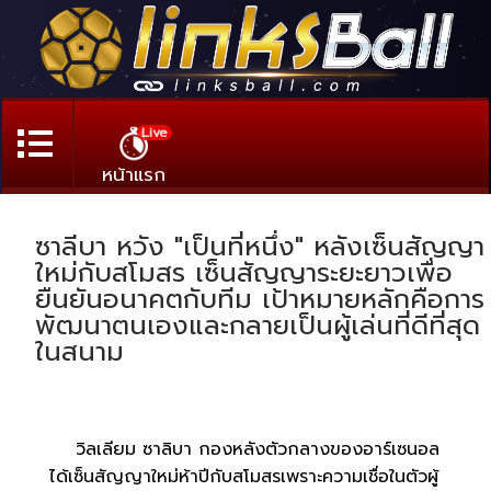
Live
หน้าแรก
ซาลีบา หวัง "เป็นที่หนึ่ง" หลังเซ็นสัญญา
ใหม่กับสโมสร เซ็นสัญญาระยะยาวเพื่อ
ยืนยันอนาคตกับทีม เป้าหมายหลักคือการ
พัฒนาตนเองและกลายเป็นผู้เล่นที่ดีที่สุด
ในสนาม
วิลเลียม ซาลิบา กองหลังตัวกลางของอาร์เซนอล
ได้เซ็นสัญญาใหม่ห้าปีกับสโมสรเพราะความเชื่อในตัวผู้