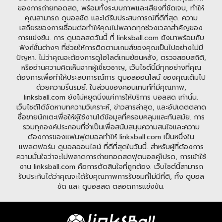
ของการถ่ายทอดสด, พร้อมทั้งระบบภาพและเสียงที่ชัดเจน, ทำให้
คุณสามารถ ดูบอลชัด และได้รับประสบการณ์ที่ดีที่สุด. ความ
เสถียรของการเชื่อมต่อทำให้คุณไม่พลาดทุกช่วงเวลาสำคัญของ
การแข่งขัน. การ ดูบอลสดวันนี้ ที่ linksball.com ยังมาพร้อมกับ
ฟังก์ชั่นต่างๆ ที่ช่วยให้การติดตามเกมส์ของคุณเป็นไปอย่างไม่มี
ปัญหา. ไม่ว่าคุณจะต้องการดูไฮไลต์เกมย้อนหลัง, ตรวจสอบสถิติ,
หรืออ่านความคิดเห็นจากผู้เชี่ยวชาญ, เว็บไซต์นี้มีทุกอย่างที่คุณ
ต้องการเพื่อทำให้ประสบการณ์การ ดูบอลออนไลน์ ของคุณเต็มไป
ด้วยความรื่นรมย์. ในส่วนของคอนเทนท์ที่มีคุณภาพ,
linksball.com ยังไม่หยุดนิ่งแค่การให้บริการ บอลสด เท่านั้น.
เว็บไซต์ได้จัดหาบทความวิเคราะห์, ข่าวสารล่าสุด, และอัปเดตตลาด
ซื้อขายนักเตะเพื่อให้ผู้ใช้งานได้ข้อมูลที่ครอบคลุมและทันสมัย. การ
รวมทุกองค์ประกอบที่จำเป็นเพื่อสนับสนุนความสนใจและความ
ต้องการของแฟนฟุตบอลทำให้ linksball.com เป็นหนึ่งใน
แพลตฟอร์ม ดูบอลออนไลน์ ที่ดีที่สุดในวันนี้. สำหรับผู้ที่ต้องการ
ความมั่นใจว่าจะไม่พลาดการถ่ายทอดสดฟุตบอลคู่โปรด, การเข้าใช้
งาน linksball.com คือการตัดสินใจที่ถูกต้อง. เว็บไซต์นี้สามารถ
รับประกันได้ว่าคุณจะได้รับคุณภาพการรับชมที่ไม่มีที่ติ, ทั้ง ดูบอล
ชัด และ ดูบอลสด ตลอดการแข่งขัน.