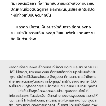
ทีมแอสตันวิลลา ที่พาทีมกลับมาชนะได้หลังจากประสบ
ปัญหาในช่วงต้นฤดูกาล ผลงานในยุโรปและลีกในสัปด
าห์นี้ทำให้ทีมมั่นคงมากขึ้น
แล้วคุณมีความเห็นอย่างไรกับทางเลือกของทอ
ย? แบ่งปันความเห็นของคุณในแบบฟอร์มแสดงความ
คิดเห็นด้านล่าง!
หากคุณกำลังมองหา ลิ้งดูบอล ที่มีความชัดเจนและสามารถรับชม
ได้ไม่มีสะดุด, linksball.com คือทางเลือกที่สมบูรณ์แบบสำหรับ
คุณ. เว็บไซต์นี้เป็นแหล่งรวม ลิ้งดูบอล ที่คุณสามารถเข้าถึงการ
ถ่ายทอดสดเกมฟุตบอลจากทั่วทุกมุมโลกได้อย่างง่ายดาย. ไม่ว่า
จะเป็นเกมใหญ่จากลีกยุโรปหรือการแข่งขันภายในประเทศ, ทุกการ
แข่งขันมีให้คุณได้เพลิดเพลินผ่าน ดูบอลออนไลน์ ที่
linksball.com. ในแต่ละวัน, มีการถ่ายทอดสดฟุตบอลมากมายให้
ชม, และที่ linksball.com, คุณสามารถค้นหาและเลือกชม ดูบอล
สด ได้ตามความต้องการของคุณ. เว็บไซต์นี้ได้เน้นย้ำถึงคุณภาพ