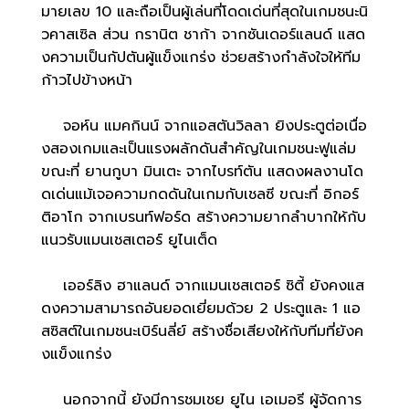
มายเลข 10 และถือเป็นผู้เล่นที่โดดเด่นที่สุดในเกมชนะนิ
วคาสเซิล ส่วน กรานิต ชาก้า จากซันเดอร์แลนด์ แสด
งความเป็นกัปตันผู้แข็งแกร่ง ช่วยสร้างกำลังใจให้ทีม
ก้าวไปข้างหน้า
จอห์น แมคกินน์ จากแอสตันวิลลา ยิงประตูต่อเนื่อ
งสองเกมและเป็นแรงผลักดันสำคัญในเกมชนะฟูแล่ม
ขณะที่ ยานกูบา มินเตะ จากไบรท์ตัน แสดงผลงานโด
ดเด่นแม้เจอความกดดันในเกมกับเชลซี ขณะที่ อิกอร์
ติอาโก จากเบรนท์ฟอร์ด สร้างความยากลำบากให้กับ
แนวรับแมนเชสเตอร์ ยูไนเต็ด
เออร์ลิง ฮาแลนด์ จากแมนเชสเตอร์ ซิตี้ ยังคงแส
ดงความสามารถอันยอดเยี่ยมด้วย 2 ประตูและ 1 แอ
สซิสต์ในเกมชนะเบิร์นลี่ย์ สร้างชื่อเสียงให้กับทีมที่ยังค
งแข็งแกร่ง
นอกจากนี้ ยังมีการชมเชย ยูไน เอเมอรี ผู้จัดการ