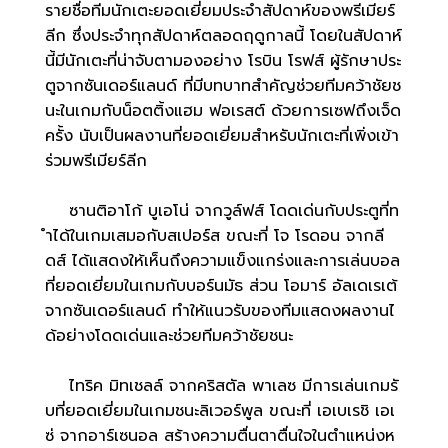
รายชื่อทีมนักเตะยอดเยี่ยมประจำสัปดาห์ของพรีเมียร์
ลีก ซึ่งประจำทุกสัปดาห์ตลอดฤดูกาลนี้ โดยในสัปดาห์
นี้มีนักเตะที่น่าจับตามองอย่าง โรบิน โรฟส์ ผู้รักษาประ
ตูจากซันเดอร์แลนด์ ที่มีบทบาทสำคัญช่วยทีมคว้าชัยช
นะในเกมกับน็อตติ้งแฮม ฟอเรสต์ ด้วยการเซฟถึงเจ็ด
ครั้ง นับเป็นผลงานที่ยอดเยี่ยมสำหรับนักเตะที่เพิ่งเข้า
ร่วมพรีเมียร์ลีก
ซานติอาโก้ บูเอโน่ จากวูล์ฟส์ โดดเด่นกับประตูที่ท
ำได้ในเกมเสมอกับสเปอร์ส ขณะที่ โจ โรดอน จากลี
ดส์ ได้แสดงให้เห็นถึงความแข็งแกร่งและการเล่นบอล
ที่ยอดเยี่ยมในเกมกับบอร์นมัธ ส่วน โอมาร์ อัลเดเรเต้
จากซันเดอร์แลนด์ ทำให้แนวรับของทีมแสดงผลงานไ
ด้อย่างโดดเด่นและช่วยทีมคว้าชัยชนะ
ไทริค มิทเชลล์ จากคริสตัล พาเลซ มีการเล่นเกมรั
บที่ยอดเยี่ยมในเกมชนะลิเวอร์พูล ขณะที่ เอเบเรชิ เอเ
ซ่ จากอาร์เซนอล สร้างความตื่นตาตื่นใจในตำแหน่งห