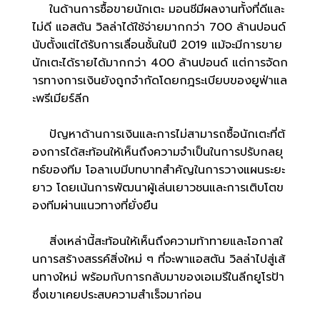
ในด้านการซื้อขายนักเตะ มอนชีมีผลงานทั้งที่ดีและ
ไม่ดี แอสตัน วิลล่าได้ใช้จ่ายมากกว่า 700 ล้านปอนด์
นับตั้งแต่ได้รับการเลื่อนชั้นในปี 2019 แม้จะมีการขาย
นักเตะได้รายได้มากกว่า 400 ล้านปอนด์ แต่การจัดก
ารทางการเงินยังถูกจำกัดโดยกฎระเบียบของยูฟ่าแล
ะพรีเมียร์ลีก
ปัญหาด้านการเงินและการไม่สามารถซื้อนักเตะที่ต้
องการได้สะท้อนให้เห็นถึงความจำเป็นในการปรับกลยุ
ทธ์ของทีม โอลาเบมีบทบาทสำคัญในการวางแผนระยะ
ยาว โดยเน้นการพัฒนาผู้เล่นเยาวชนและการเติบโตข
องทีมผ่านแนวทางที่ยั่งยืน
สิ่งเหล่านี้สะท้อนให้เห็นถึงความท้าทายและโอกาสใ
นการสร้างสรรค์สิ่งใหม่ ๆ ที่จะพาแอสตัน วิลล่าไปสู่เส้
นทางใหม่ พร้อมกับการกลับมาของเอเมรีในลีกยูโรป้า
ซึ่งเขาเคยประสบความสำเร็จมาก่อน