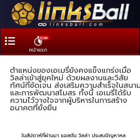
Live
หน้าแรก
ตำแหน่งของเอเมรี่ยังคงแข็งแกร่งเมื่อ
วิลล่าเข้าสู่ยุคใหม่ ด้วยผลงานและวิสัย
ทัศน์ที่ชัดเจน ส่งเสริมความสำเร็จในสนา
และการพัฒนาสโมสร ทั้งนี้ เอเมรี่ได้รับ
ความไว้วางใจจากผู้บริหารในการสร้าง
อนาคตที่ยั่งยืน
ในสัปดาห์ที่ผ่านมา แอสตัน วิลล่า ประสบปัญหาหล