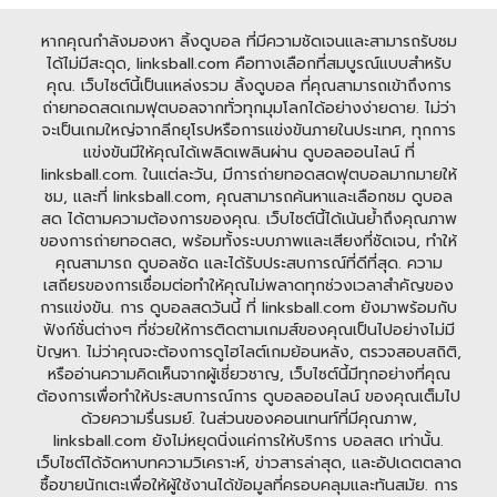
หากคุณกำลังมองหา ลิ้งดูบอล ที่มีความชัดเจนและสามารถรับชม
ได้ไม่มีสะดุด, linksball.com คือทางเลือกที่สมบูรณ์แบบสำหรับ
คุณ. เว็บไซต์นี้เป็นแหล่งรวม ลิ้งดูบอล ที่คุณสามารถเข้าถึงการ
ถ่ายทอดสดเกมฟุตบอลจากทั่วทุกมุมโลกได้อย่างง่ายดาย. ไม่ว่า
จะเป็นเกมใหญ่จากลีกยุโรปหรือการแข่งขันภายในประเทศ, ทุกการ
แข่งขันมีให้คุณได้เพลิดเพลินผ่าน ดูบอลออนไลน์ ที่
linksball.com. ในแต่ละวัน, มีการถ่ายทอดสดฟุตบอลมากมายให้
ชม, และที่ linksball.com, คุณสามารถค้นหาและเลือกชม ดูบอล
สด ได้ตามความต้องการของคุณ. เว็บไซต์นี้ได้เน้นย้ำถึงคุณภาพ
ของการถ่ายทอดสด, พร้อมทั้งระบบภาพและเสียงที่ชัดเจน, ทำให้
คุณสามารถ ดูบอลชัด และได้รับประสบการณ์ที่ดีที่สุด. ความ
เสถียรของการเชื่อมต่อทำให้คุณไม่พลาดทุกช่วงเวลาสำคัญของ
การแข่งขัน. การ ดูบอลสดวันนี้ ที่ linksball.com ยังมาพร้อมกับ
ฟังก์ชั่นต่างๆ ที่ช่วยให้การติดตามเกมส์ของคุณเป็นไปอย่างไม่มี
ปัญหา. ไม่ว่าคุณจะต้องการดูไฮไลต์เกมย้อนหลัง, ตรวจสอบสถิติ,
หรืออ่านความคิดเห็นจากผู้เชี่ยวชาญ, เว็บไซต์นี้มีทุกอย่างที่คุณ
ต้องการเพื่อทำให้ประสบการณ์การ ดูบอลออนไลน์ ของคุณเต็มไป
ด้วยความรื่นรมย์. ในส่วนของคอนเทนท์ที่มีคุณภาพ,
linksball.com ยังไม่หยุดนิ่งแค่การให้บริการ บอลสด เท่านั้น.
เว็บไซต์ได้จัดหาบทความวิเคราะห์, ข่าวสารล่าสุด, และอัปเดตตลาด
ซื้อขายนักเตะเพื่อให้ผู้ใช้งานได้ข้อมูลที่ครอบคลุมและทันสมัย. การ