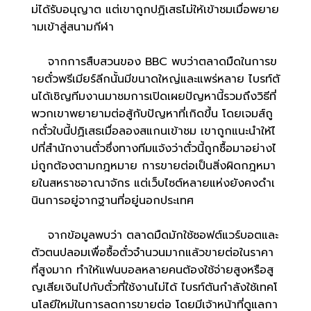
ม่ได้รับอนุญาต แต่เขาถูกปฏิเสธไม่ให้เข้าชมเมื่อพยาย
ามเข้าสู่สนามกีฬา
จากการสืบสวนของ BBC พบว่าตลาดมืดในการข
ายตั๋วพรีเมียร์ลีกนั้นมีขนาดใหญ่และแพร่หลาย ไบรท์ตั
นได้เชิญทีมงานมาชมการเปิดเผยปัญหานี้รวมถึงวิธีที่
พวกเขาพยายามต่อสู้กับปัญหาที่เกิดขึ้น โดยเจมส์ถู
กตั๋วใบนี้ปฏิเสธเมื่อลองสแกนเข้าชม เขาถูกแนะนำให้ไ
ปที่สำนักงานตั๋วซึ่งทางทีมแจ้งว่าตั๋วนี้ถูกซื้อมาอย่างไ
ม่ถูกต้องตามกฎหมาย การขายต่อเป็นสิ่งผิดกฎหมา
ยในสหราชอาณาจักร แต่เว็บไซต์หลายแห่งยังคงดำเ
นินการอยู่จากฐานที่อยู่นอกประเทศ
จากข้อมูลพบว่า ตลาดมืดมักใช้ซอฟต์แวร์บอตและ
ตัวตนปลอมเพื่อซื้อตั๋วจำนวนมากแล้วขายต่อในราคา
ที่สูงมาก ทำให้แฟนบอลหลายคนต้องใช้จ่ายสูงหรือสู
ญเสียเงินไปกับตั๋วที่ใช้งานไม่ได้ ไบรท์ตันกำลังใช้เทคโ
นโลยีใหม่ในการลดการขายต่อ โดยมีเจ้าหน้าที่ดูแลกา