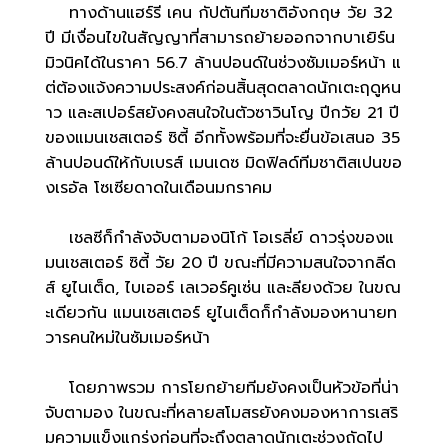
ทางด้านแฮร์รี เคน กัปตันทีมชาติอังกฤษ วัย 32
ปี มีเงื่อนไขในสัญญาที่สามารถย้ายออกจากบาเยิร์น
มิวนิคได้ในราคา 56.7 ล้านปอนด์ในช่วงซัมเมอร์หน้า แ
ต่ต้องแจ้งความประสงค์ก่อนสิ้นสุดตลาดนักเตะฤดูหน
าว และสเปอร์สยังคงสนใจในตัวซาวินโญ ปีกวัย 21 ปี
ของแมนเชสเตอร์ ซิตี้ อีกทั้งพร้อมที่จะยื่นข้อเสนอ 35
ล้านปอนด์ให้กับเบรส์ เมนเดซ มิดฟิลด์ทีมชาติสเปนขอ
งเรอัล โซเซียดาดในเดือนมกราคม
เชลซีก็กำลังจับตามองนิโก้ โอเรลี่ย์ ดาวรุ่งของแ
มนเชสเตอร์ ซิตี้ วัย 20 ปี ขณะที่มีความสนใจจากลีด
ส์ ยูไนเต็ด, ไบเออร์ เลเวอร์คูเซ่น และลียงด้วย ในขณ
ะเดียวกัน แมนเชสเตอร์ ยูไนเต็ดก็กำลังมองหานายท
วารคนใหม่ในซัมเมอร์หน้า
โดยภาพรวม การโยกย้ายทีมยังคงเป็นหัวข้อที่น่า
จับตามอง ในขณะที่หลายสโมสรยังคงมองหาการเสริ
มความแข็งแกร่งก่อนที่จะถึงตลาดนักเตะช่วงถัดไป