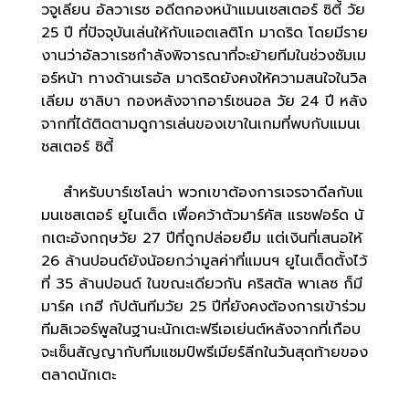
วจูเลียน อัลวาเรซ อดีตกองหน้าแมนเชสเตอร์ ซิตี้ วัย
25 ปี ที่ปัจจุบันเล่นให้กับแอตเลติโก มาดริด โดยมีราย
งานว่าอัลวาเรซกำลังพิจารณาที่จะย้ายทีมในช่วงซัมเม
อร์หน้า ทางด้านเรอัล มาดริดยังคงให้ความสนใจในวิล
เลียม ซาลิบา กองหลังจากอาร์เซนอล วัย 24 ปี หลัง
จากที่ได้ติดตามดูการเล่นของเขาในเกมที่พบกับแมนเ
ชสเตอร์ ซิตี้
สำหรับบาร์เซโลน่า พวกเขาต้องการเจรจาดีลกับแ
มนเชสเตอร์ ยูไนเต็ด เพื่อคว้าตัวมาร์คัส แรชฟอร์ด นั
กเตะอังกฤษวัย 27 ปีที่ถูกปล่อยยืม แต่เงินที่เสนอให้
26 ล้านปอนด์ยังน้อยกว่ามูลค่าที่แมนฯ ยูไนเต็ดตั้งไว้
ที่ 35 ล้านปอนด์ ในขณะเดียวกัน คริสตัล พาเลซ ก็มี
มาร์ค เกฮี กัปตันทีมวัย 25 ปีที่ยังคงต้องการเข้าร่วม
ทีมลิเวอร์พูลในฐานะนักเตะฟรีเอเย่นต์หลังจากที่เกือบ
จะเซ็นสัญญากับทีมแชมป์พรีเมียร์ลีกในวันสุดท้ายของ
ตลาดนักเตะ