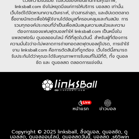
ด้วยความรื่นรมย์. ในส่วนของคอนเทนท์ที่มีคุณภาพ,
linksball.com ยังไม่หยุดนิ่งแค่การให้บริการ บอลสด เท่านั้น.
เว็บไซต์ได้จัดหาบทความวิเคราะห์, ข่าวสารล่าสุด, และอัปเดตตลาด
ซื้อขายนักเตะเพื่อให้ผู้ใช้งานได้ข้อมูลที่ครอบคลุมและทันสมัย. การ
รวมทุกองค์ประกอบที่จำเป็นเพื่อสนับสนุนความสนใจและความ
ต้องการของแฟนฟุตบอลทำให้ linksball.com เป็นหนึ่งใน
แพลตฟอร์ม ดูบอลออนไลน์ ที่ดีที่สุดในวันนี้. สำหรับผู้ที่ต้องการ
ความมั่นใจว่าจะไม่พลาดการถ่ายทอดสดฟุตบอลคู่โปรด, การเข้าใช้
งาน linksball.com คือการตัดสินใจที่ถูกต้อง. เว็บไซต์นี้สามารถ
รับประกันได้ว่าคุณจะได้รับคุณภาพการรับชมที่ไม่มีที่ติ, ทั้ง ดูบอล
ชัด และ ดูบอลสด ตลอดการแข่งขัน.
Live
หน้าแรก
ข่าวบอล
Copyright © 2025 linksball, ลิ้งดูบอล, ดูบอลชัด, ดู
บอลสด, ดูบอลออนไลน์, ดูบอลสดวันนี้, บอลสด ,
s65win