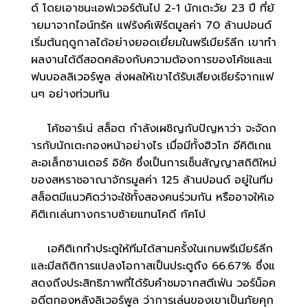
ด์ โดยเอาชนะเอฟเวอร์ตันไป 2-1 นักเตะวัย 23 ปี ที่ย้
ายมาจากไอน์ทรัค แฟร้งค์เฟิร์ตมูลค่า 70 ล้านปอนด์
เริ่มต้นฤดูกาลได้อย่างยอดเยี่ยมในพรีเมียร์ลีก เขาทำ
ผลงานได้ดีสอดคล้องกับความต้องการของโค้ชและแ
ฟนบอลลิเวอร์พูล ส่งผลให้เขาได้รับเสียงเชียร์จากแฟ
นๆ อย่างท่วมท้น
โค้ชอาร์เน่ สล็อต กำลังเผชิญกับปัญหาว่า จะจัดก
ารกับนักเตะกองหน้าอย่างไร เมื่อมีทั้งฮิวโก อีคิติเกแ
ละอเล็กซานเดอร์ อิซัค ซึ่งเป็นการเซ็นสัญญาสถิติใหม่
ของสหราชอาณาจักรมูลค่า 125 ล้านปอนด์ อยู่ในทีม
สล็อตมีแนวคิดว่าจะใช้ทั้งสองคนร่วมกัน หรืออาจให้เอ
คิติเกเล่นทางกราบซ้ายแทนโคดี กัคโป
เอคิติเกทำประตูให้ทีมได้สามครั้งในเกมพรีเมียร์ลีก
และมีสถิติการแปลงโอกาสเป็นประตูถึง 66.67% ซึ่งแ
สดงถึงประสิทธิภาพที่ได้รับคำชมจากสตีเฟ่น วอร์น็อค
อดีตกองหลังลิเวอร์พูล ว่าการเล่นของเขาเป็นภัยคุก