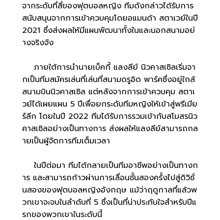
จากระดับที่สี่ของฟุตบอลหญิง ทีมดังกล่าวได้รับการ
สนับสนุนจากการเข้าควบคุมโดยอแมนด้า สตาเวย์ในปี
2021 ซึ่งส่งผลให้มีแผนพัฒนาทั้งในและนอกสนามอย่
างจริงจัง
ภายใต้การนำนายเบ็คกี้ แลงลีย์ นิวคาสเซิลเริ่มจา
กเป็นทีมสมัครเล่นที่เล่นที่สนามดรูอิด พาร์คซึ่งอยู่ใกล้
สนามบินนิวคาสเซิล แต่หลังจากการเข้าควบคุม สตาเ
วย์ได้เผยแผน 5 ปีเพื่อยกระดับทีมหญิงให้เข้าสู่พรีเมีย
ร์ลีก โดยในปี 2022 ทีมได้รับการรวมเข้ากับสโมสรนิว
คาสเซิลอย่างเป็นทางการ ส่งผลให้แลงลีย์สามารถกล
ายเป็นผู้จัดการทีมเต็มเวลา
ในปีต่อมา ทีมได้กลายเป็นทีมอาชีพอย่างเป็นทางก
าร และสามารถก้าวผ่านการเลื่อนชั้นสองครั้งไปสู่ดิวิชั่
นสองของฟุตบอลหญิงอังกฤษ แม้ว่าฤดูกาลที่แล้วพ
วกเขาจะจบในลำดับที่ 5 ซึ่งเป็นที่น่าประทับใจสำหรับปีแ
รกของพวกเขาในระดับนี้