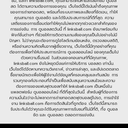
ชม, และที่ linksball.com, คุณสามารถค้นหาและเลือกชม ดูบอล
สด ได้ตามความต้องการของคุณ. เว็บไซต์นี้ได้เน้นย้ำถึงคุณภาพ
ของการถ่ายทอดสด, พร้อมทั้งระบบภาพและเสียงที่ชัดเจน, ทำให้
คุณสามารถ ดูบอลชัด และได้รับประสบการณ์ที่ดีที่สุด. ความ
เสถียรของการเชื่อมต่อทำให้คุณไม่พลาดทุกช่วงเวลาสำคัญของ
การแข่งขัน. การ ดูบอลสดวันนี้ ที่ linksball.com ยังมาพร้อมกับ
ฟังก์ชั่นต่างๆ ที่ช่วยให้การติดตามเกมส์ของคุณเป็นไปอย่างไม่มี
ปัญหา. ไม่ว่าคุณจะต้องการดูไฮไลต์เกมย้อนหลัง, ตรวจสอบสถิติ,
หรืออ่านความคิดเห็นจากผู้เชี่ยวชาญ, เว็บไซต์นี้มีทุกอย่างที่คุณ
ต้องการเพื่อทำให้ประสบการณ์การ ดูบอลออนไลน์ ของคุณเต็มไป
ด้วยความรื่นรมย์. ในส่วนของคอนเทนท์ที่มีคุณภาพ,
linksball.com ยังไม่หยุดนิ่งแค่การให้บริการ บอลสด เท่านั้น.
เว็บไซต์ได้จัดหาบทความวิเคราะห์, ข่าวสารล่าสุด, และอัปเดตตลาด
ซื้อขายนักเตะเพื่อให้ผู้ใช้งานได้ข้อมูลที่ครอบคลุมและทันสมัย. การ
รวมทุกองค์ประกอบที่จำเป็นเพื่อสนับสนุนความสนใจและความ
ต้องการของแฟนฟุตบอลทำให้ linksball.com เป็นหนึ่งใน
แพลตฟอร์ม ดูบอลออนไลน์ ที่ดีที่สุดในวันนี้. สำหรับผู้ที่ต้องการ
ความมั่นใจว่าจะไม่พลาดการถ่ายทอดสดฟุตบอลคู่โปรด, การเข้าใช้
งาน linksball.com คือการตัดสินใจที่ถูกต้อง. เว็บไซต์นี้สามารถ
รับประกันได้ว่าคุณจะได้รับคุณภาพการรับชมที่ไม่มีที่ติ, ทั้ง ดูบอล
ชัด และ ดูบอลสด ตลอดการแข่งขัน.