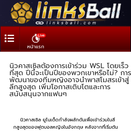
Live
หน้าแรก
นิวคาสเซิลต้องการเข้าร่วม WSL โดยเร็ว
ที่สุด ปีนี้จะเป็นปีของพวกเขาหรือไม่? กา
พัฒนาของทีมหญิงอาจนำพาสโมสรเข้าสู่
ลีกสูงสุด เพิ่มโอกาสเติบโตและการ
สนับสนุนจากแฟนๆ
นิวคาสเซิล ยูไนเต็ดกำลังผลักดันเพื่อเข้าร่วมในลี
กสูงสุดของฟุตบอลหญิงในอังกฤษ หลังจากที่เริ่มต้น