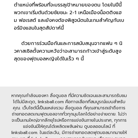
ตำแหน่งที่พร้อมที่จะบรรลุเป้าหมายของตน โดยในปีนี้
พวกเขาเริ่มต้นด้วยชัยชนะ 2-1 เหนือเมืองน็อตติงแฮ
ม ฟอเรสต์ และยังคงต้องพิสูจน์ตนในเกมสำคัญกับเบ
อร์มิงแฮมในสุดสัปดาห์นี้
ด้วยการร่วมมือกันและการสนับสนุนจากแฟน ๆ นิ
วคาสเซิลตั้งความหวังว่าจะสามารถก้าวเข้าสู่ระดับสูง
สุดของฟุตบอลหญิงได้ในเร็ว ๆ นี้
หากคุณกำลังมองหา ลิ้งดูบอล ที่มีความชัดเจนและสามารถรับชม
ได้ไม่มีสะดุด, linksball.com คือทางเลือกที่สมบูรณ์แบบสำหรับ
คุณ. เว็บไซต์นี้เป็นแหล่งรวม ลิ้งดูบอล ที่คุณสามารถเข้าถึงการ
ถ่ายทอดสดเกมฟุตบอลจากทั่วทุกมุมโลกได้อย่างง่ายดาย. ไม่ว่า
จะเป็นเกมใหญ่จากลีกยุโรปหรือการแข่งขันภายในประเทศ, ทุกการ
แข่งขันมีให้คุณได้เพลิดเพลินผ่าน ดูบอลออนไลน์ ที่
linksball.com. ในแต่ละวัน, มีการถ่ายทอดสดฟุตบอลมากมายให้